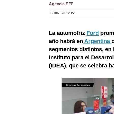
Agencia EFE
Estilos
05/10/2023 12H51
Mundo
EEUU
La automotriz
Ford
prome
México
año habrá en
Argentina
España
segmentos distintos, en 
Internacional
Instituto para el Desarro
(IDEA), que se celebra ha
Tecnología
Club del Suscriptor
Mix
G de Gestión
Notas Contratadas