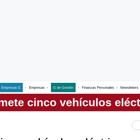
Empresas G
Empresas
G de Gestión
Finanzas Personales
Newsletters