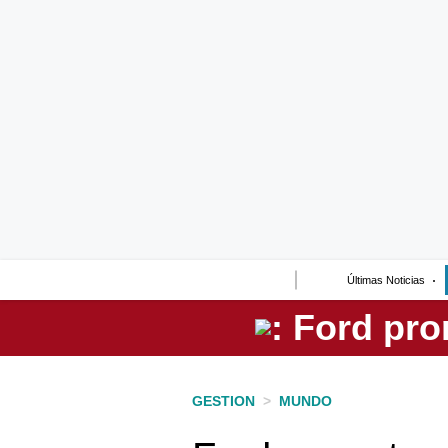
Lo último
Peru Quiosco
Portada
Empresas
Management & Empleo
Economía
Últimas Noticias
Mercados
Perú
Política
GESTION
>
MUNDO
Tu Dinero