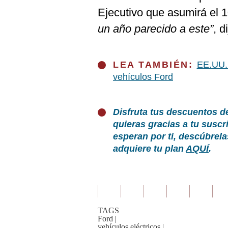
Ejecutivo que asumirá el 
un año parecido a este”
, d
LEA TAMBIÉN:
EE.UU. 
vehículos Ford
Disfruta tus descuentos d
quieras gracias a tu susc
esperan por ti, descúbrel
adquiere tu plan
AQUÍ
.
TAGS
Ford
|
vehículos eléctricos
|