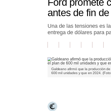
Ford promete c
Finanzas Personales
antes de fin de
Inmobiliarias
Una de las tensiones es la
Plus G
entrega de dólares para pa
Opinión
Editorial
Pregunta de hoy
Blogs
Galdeano afirmó que la producción de 
600 mil unidades y que en 2024. (Foto:
Tendencias
Lujo
Únete a nuestro canal
Viajes
Moda