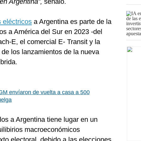
en Argentina”,
señaló.
 eléctricos
a Argentina es parte de la
tos a América del Sur en 2023 -del
h-E, el comercial E- Transit y la
 de los lanzamientos de la nueva
brida.
GM envíaron de vuelta a casa a 500
uelga
los a Argentina tiene lugar en un
uilibirios macroeconómicos
xto electoral, debido a las elecciones