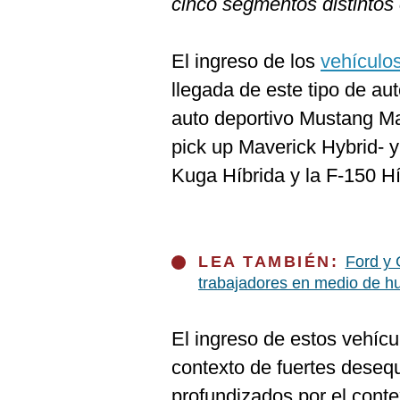
cinco segmentos distintos 
De
Cookies
Preguntas
El ingreso de los
vehículos
Frecuentes
llegada de este tipo de au
auto deportivo Mustang Mac
pick up Maverick Hybrid- y
Kuga Híbrida y la F-150 Hí
LEA TAMBIÉN:
Ford y 
trabajadores en medio de h
El ingreso de estos vehícu
contexto de fuertes deseq
profundizados por el conte