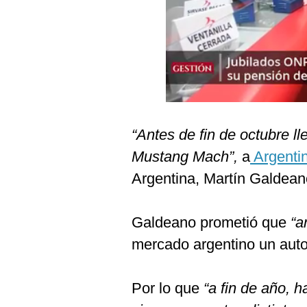
Podcast
Gestión TV
Videos
Fotogalerías
“Antes de fin de octubre ll
gestion.pe
Mustang Mach”,
a
Argenti
¿quiénes
Argentina, Martín Galdean
Somos?
Términos
Galdeano prometió que
“an
Y
Condiciones
mercado argentino un aut
Política
De
Privacidad
Por lo que
“a fin de año, h
Politica