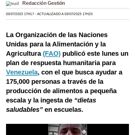
Redacción Gestión
Moda
03/07/2023 17H17
- ACTUALIZADO A 03/07/2023 17H20
Estilos
Mundo
La Organización de las Naciones
Unidas para la Alimentación y la
EEUU
Agricultura
(FAO)
publicó este lunes un
México
plan de respuesta humanitaria para
España
Venezuela
, con el que busca ayudar a
175,000 personas a través de la
Internacional
producción de alimentos a pequeña
Tecnología
escala y la ingesta de
“dietas
Club del Suscriptor
saludables”
en escuelas.
Mix
G de Gestión