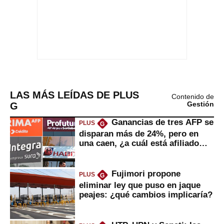
LAS MÁS LEÍDAS DE PLUS
Contenido de
G
Gestión
Ganancias de tres AFP se
PLUS
G
disparan más de 24%, pero en
una caen, ¿a cuál está afiliado
usted?
Fujimori propone
PLUS
G
eliminar ley que puso en jaque
peajes: ¿qué cambios implicaría?