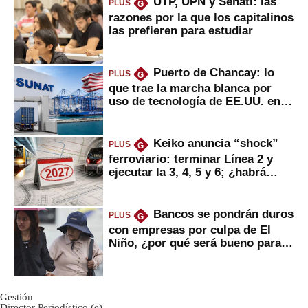
UTP, UPN y Senati: las
PLUS
G
razones por la que los capitalinos
las prefieren para estudiar
Puerto de Chancay: lo
PLUS
G
que trae la marcha blanca por
uso de tecnología de EE.UU. en
mercancías
Keiko anuncia “shock”
PLUS
G
ferroviario: terminar Línea 2 y
ejecutar la 3, 4, 5 y 6; ¿habrá
avances?
Bancos se pondrán duros
PLUS
G
con empresas por culpa de El
Niño, ¿por qué será bueno para
ahorristas?
Gestión
Director Periodístico (e)