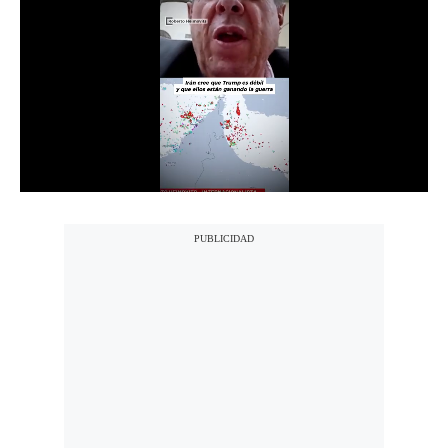
Notas Contratadas
Podcast
Gestión TV
Videos
Fotogalerías
gestion.pe
¿quiénes
Somos?
Términos
Y
Condiciones
Política
De
Privacidad