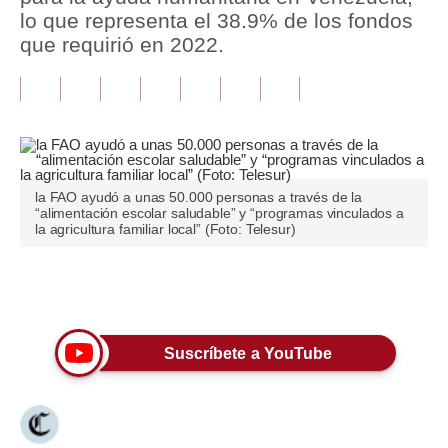
lo que representa el 38.9% de los fondos
Tu Dinero
que requirió en 2022.
Finanzas Personales
Inmobiliarias
Plus G
Opinión
la FAO ayudó a unas 50.000 personas a través de la
“alimentación escolar saludable” y “programas vinculados a
la agricultura familiar local” (Foto: Telesur)
Editorial
Pregunta de hoy
Únete a nuestro canal
Blogs
Suscríbete a YouTube
Tendencias
Lujo
Viajes