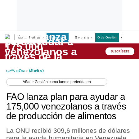
Últimas Noticias
Empresas G
Empresas
G de Gestión
Finanzas
Lo último
Peru Quiosco
SUSCRÍBETE
Portada
GESTION
>
MUNDO
Empresas
Añadir
Gestión
como fuente preferida en
Management & Empleo
FAO lanza plan para ayudar a
Economía
175,000 venezolanos a través
de producción de alimentos
Mercados
Perú
La ONU recibió 309,6 millones de dólares
para la ayuda humanitaria en Venezuela,
Política