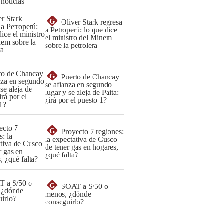
 noticias
G
Oliver Stark regresa
a Petroperú: lo que dice
el ministro del Minem
sobre la petrolera
G
Puerto de Chancay
se afianza en segundo
lugar y se aleja de Paita:
¿irá por el puesto 1?
G
Proyecto 7 regiones:
la expectativa de Cusco
de tener gas en hogares,
¿qué falta?
G
SOAT a S/50 o
menos, ¿dónde
conseguirlo?