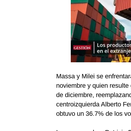
Podcast
Gestión TV
Videos
Fotogalerías
gestion.pe
¿quiénes
Massa y Milei se enfrentar
Somos?
noviembre y quien resulte 
Términos
de diciembre, reemplazando
Y
Condiciones
centroizquierda Alberto Fer
Política
obtuvo un 36.7% de los vot
De
Privacidad
Politica