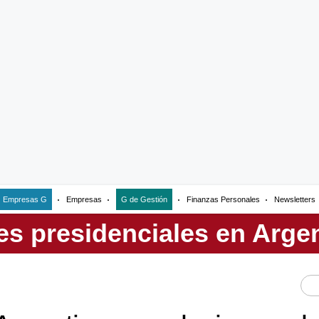
Empresas G
Empresas
G de Gestión
Finanzas Personales
Newsletters