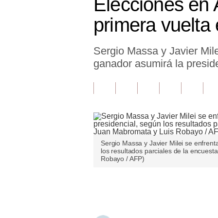
Elecciones en 
Finanzas Personales
primera vuelta 
Inmobiliarias
Sergio Massa y Javier Mile
Plus G
ganador asumirá la preside
Opinión
Editorial
Pregunta de hoy
Blogs
Sergio Massa y Javier Milei se enfrent
Tendencias
los resultados parciales de la encues
Robayo / AFP)
Lujo
Únete a nuestro canal
Viajes
Moda