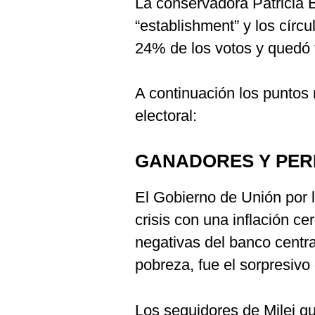
La conservadora Patricia Bu
De
Cookies
“establishment” y los círc
Preguntas
24% de los votos y quedó f
Frecuentes
A continuación los puntos
electoral:
GANADORES Y PE
El Gobierno de Unión por l
crisis con una inflación c
negativas del banco centra
pobreza, fue el sorpresivo
Los seguidores de Milei 