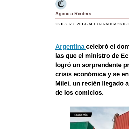
Estilos
Agencia Reuters
Mundo
23/10/2023 12H19
- ACTUALIZADO A 23/10/
EEUU
México
Argentina
celebró el do
España
las que el ministro de 
Internacional
logró un sorprendente p
crisis económica y se enf
Tecnología
Milei, un recién llegado a
Club del Suscriptor
de los comicios.
Mix
G de Gestión
Notas Contratadas