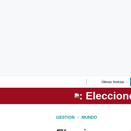
Lo último
Peru Quiosco
Portada
Empresas
Management & Empleo
Economía
Últimas Noticias
Mercados
Perú
Política
GESTION
>
MUNDO
Tu Dinero