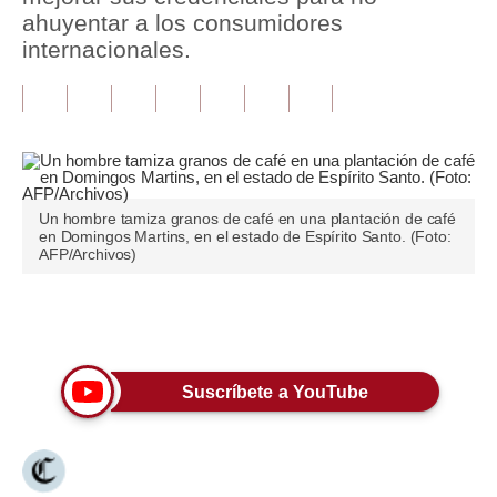
ahuyentar a los consumidores
Tu Dinero
internacionales.
Finanzas Personales
Inmobiliarias
Plus G
Opinión
Un hombre tamiza granos de café en una plantación de café
en Domingos Martins, en el estado de Espírito Santo. (Foto:
AFP/Archivos)
Editorial
Pregunta de hoy
Únete a nuestro canal
Blogs
Suscríbete a YouTube
Tendencias
Lujo
Viajes