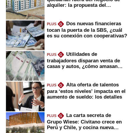
alquiler: la propuesta del
gobierno
Dos nuevas financieras
PLUS
G
tocan la puerta de la SBS, ¿cuál
es su conexión con cooperativas?
Utilidades de
PLUS
G
trabajadores disparan venta de
casas y autos, ¿cómo amasan
tanta liquidez?
Alta oferta de talentos
PLUS
G
para ‘estos niveles’ impacta en el
aumento de sueldo: los detalles
La carta secreta de
PLUS
G
Grupo Wiese: Civitano crece en
Perú y Chile, y cocina nueva