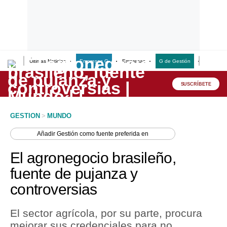
Últimas Noticias
Empresas G
Empresas
G de Gestión
Finanzas
Lo último
Peru Quiosco
SUSCRÍBETE
Portada
GESTION
>
MUNDO
Empresas
Añadir
Gestión
como fuente preferida en
Management & Empleo
El agronegocio brasileño,
Economía
fuente de pujanza y
controversias
Mercados
Perú
El sector agrícola, por su parte, procura
mejorar sus credenciales para no
Política