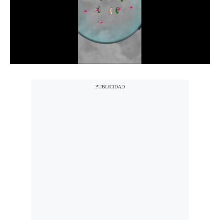
Notas Contratadas
Podcast
Gestión TV
Videos
Fotogalerías
gestion.pe
¿quiénes
Somos?
Términos
Y
Condiciones
Política
De
Privacidad