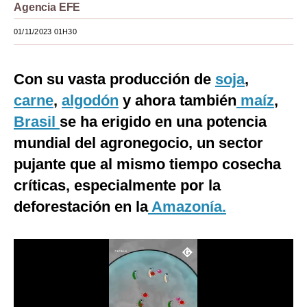
Agencia EFE
Moda
01/11/2023 01H30
Estilos
Mundo
Con su vasta producción de
soja
,
carne
,
algodón
y ahora también
maíz
,
EEUU
Brasil
se ha erigido en una potencia
México
mundial del agronegocio, un sector
España
pujante que al mismo tiempo cosecha
críticas, especialmente por la
Internacional
deforestación en la
Amazonía.
Tecnología
Club del Suscriptor
Mix
G de Gestión