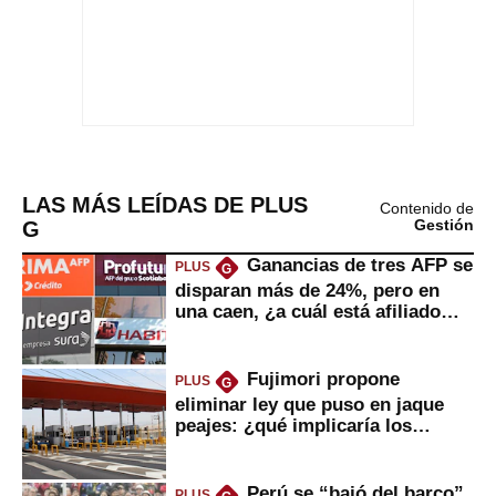
LAS MÁS LEÍDAS DE PLUS
Contenido de
G
Gestión
Ganancias de tres AFP se
PLUS
G
disparan más de 24%, pero en
una caen, ¿a cuál está afiliado
usted?
Fujimori propone
PLUS
G
eliminar ley que puso en jaque
peajes: ¿qué implicaría los
usuarios?
Perú se “bajó del barco”
PLUS