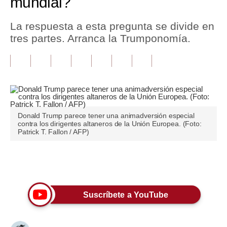
mundial?
Tu Dinero
La respuesta a esta pregunta se divide en
tres partes. Arranca la Trumponomía.
Finanzas Personales
Inmobiliarias
Plus G
Opinión
Donald Trump parece tener una animadversión especial
Editorial
contra los dirigentes altaneros de la Unión Europea. (Foto:
Patrick T. Fallon / AFP)
Pregunta de hoy
Blogs
Únete a nuestro canal
Tendencias
Suscríbete a YouTube
Lujo
Viajes