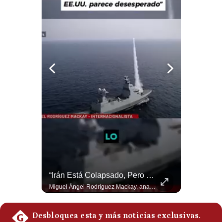
Notas Contratadas
Podcast
Gestión TV
Videos
Fotogalerías
gestion.pe
¿quiénes
Somos?
Términos
¿Por Qué El MUNDIAL Gana Menos Que La NFL? | #EnClaveEconómica
“Irán Está Colapsado, Pero EE.UU. Parece Desesperado” | #radar24
Y
Luis Carrillo Pinto, presidente de APEMD,compara el negocio de la Copa del Mundo con las principales ligas estadounidenses: la FIFA recauda alrededor de US$15,000 millones en cuatro años, mientras que la NFL genera cerca de US$20,000 millones en solo un año. El Presidente de la Asociación Peruana de Marketing Deportivo explica los planes de Infantino para vender el 20% de una nueva empresa encargada de los activos comerciales del Mundial. #FIFA #NFL #MarketingDeportivo #LuisCarrilloPinto #APEMD #Mundial #Futbol #Deportes #Negocios #Shorts 👉 Suscríbete y activa la campana para no perderte nuestro análisis diario. 🌎 Síguenos en nuestras redes sociales: 📌 Web oficial: https://gestion.pe/mundo/ 📌 LinkedIn: http://bit.ly/3HYIET0 📌 X (Twitter): http://bit.ly/4noZtX9 📌 TikTok: http://bit.ly/4evB6TO
Miguel Ángel Rodríguez Mackay, analista internacional, sostiene que las negociaciones fueron impulsadas por Irán y no por Estados Unidos. Según su análisis, Teherán estaría debilitado militar y económicamente, aunque la narrativa internacional presenta a Trump como el líder desesperado por terminar una guerra que no puede ganar. #Geopolitica #Iran #DonaldTrump #RodriguezMackay #EEUU #NoticiasInternacionales #PoliticaInternacional #AnalisisGeopolitico #Shorts 👉 Suscríbete y activa la campana para no perderte nuestro análisis diario. 🌎 Síguenos en nuestras redes sociales: 📌 Web oficial: https://gestion.pe/mundo/ 📌 LinkedIn: http://bit.ly/3HYIET0 📌 X (Twitter): http://bit.ly/4noZtX9 📌 TikTok: http://bit.ly/4evB6TO
Condiciones
Política
De
Privacidad