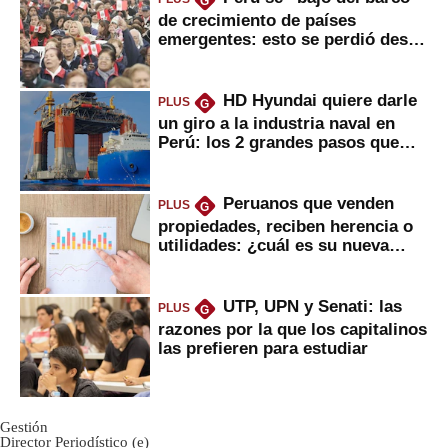
G
de crecimiento de países
emergentes: esto se perdió desde
2022
HD Hyundai quiere darle
PLUS
G
un giro a la industria naval en
Perú: los 2 grandes pasos que
daría
Peruanos que venden
PLUS
G
propiedades, reciben herencia o
utilidades: ¿cuál es su nueva
inversión clave?
UTP, UPN y Senati: las
PLUS
G
razones por la que los capitalinos
las prefieren para estudiar
Gestión
Director Periodístico (e)