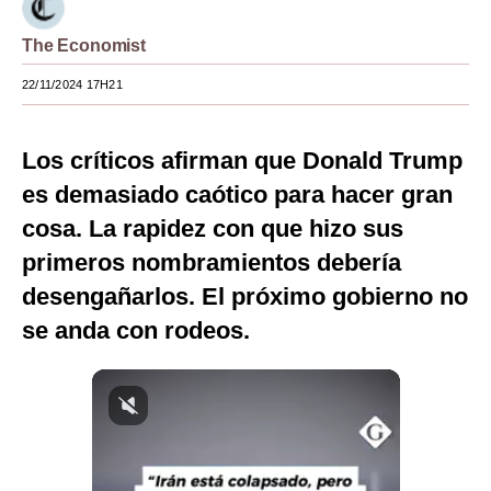
Moda
The Economist
Estilos
22/11/2024 17H21
Mundo
Los críticos afirman que Donald Trump
EEUU
es demasiado caótico para hacer gran
México
cosa. La rapidez con que hizo sus
España
primeros nombramientos debería
desengañarlos. El próximo gobierno no
Internacional
se anda con rodeos.
Tecnología
Club del Suscriptor
Mix
G de Gestión