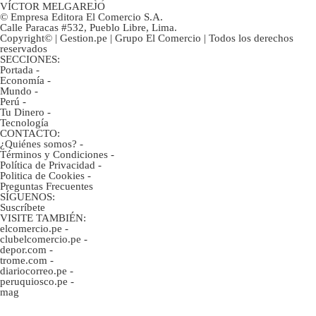
VÍCTOR MELGAREJO
© Empresa Editora El Comercio S.A.
Calle Paracas #532, Pueblo Libre, Lima.
Copyright© | Gestion.pe | Grupo El Comercio | Todos los derechos
reservados
SECCIONES:
Portada
-
Economía
-
Mundo
-
Perú
-
Tu Dinero
-
Tecnología
CONTACTO:
¿Quiénes somos?
-
Términos y Condiciones
-
Política de Privacidad
-
Politica de Cookies
-
Preguntas Frecuentes
SÍGUENOS:
Suscríbete
VISITE TAMBIÉN:
elcomercio.pe
-
clubelcomercio.pe
-
depor.com
-
trome.com
-
diariocorreo.pe
-
peruquiosco.pe
-
mag