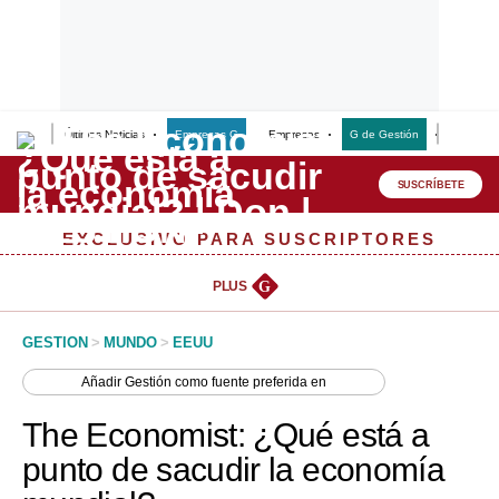
Últimas Noticias
Empresas G
Empresas
G de Gestión
Finanzas
Lo último
Peru Quiosco
SUSCRÍBETE
Portada
EXCLUSIVO PARA SUSCRIPTORES
Empresas
PLUS
G
Management & Empleo
GESTION
>
MUNDO
>
EEUU
Economía
Añadir
Gestión
como fuente preferida en
Mercados
The Economist: ¿Qué está a
Perú
punto de sacudir la economía
Política