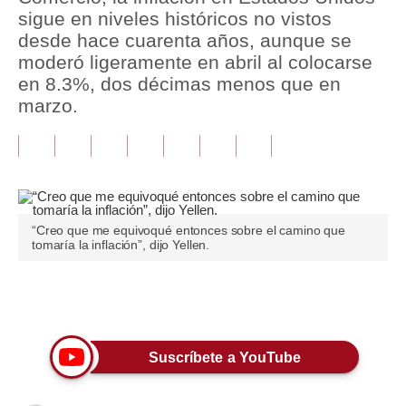
sigue en niveles históricos no vistos
Tu Dinero
desde hace cuarenta años, aunque se
moderó ligeramente en abril al colocarse
Finanzas Personales
en 8.3%, dos décimas menos que en
marzo.
Inmobiliarias
Plus G
Opinión
Editorial
“Creo que me equivoqué entonces sobre el camino que
tomaría la inflación”, dijo Yellen.
Pregunta de hoy
Blogs
Únete a nuestro canal
Tendencias
Suscríbete a YouTube
Lujo
Viajes