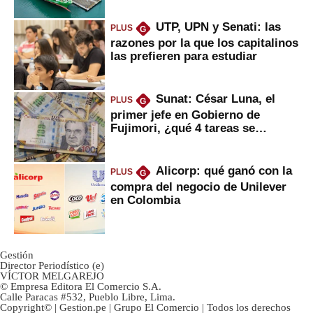
UTP, UPN y Senati: las
PLUS
G
razones por la que los capitalinos
las prefieren para estudiar
Sunat: César Luna, el
PLUS
G
primer jefe en Gobierno de
Fujimori, ¿qué 4 tareas se
marcan urgentes?
Alicorp: qué ganó con la
PLUS
G
compra del negocio de Unilever
en Colombia
Gestión
Director Periodístico (e)
VÍCTOR MELGAREJO
© Empresa Editora El Comercio S.A.
Calle Paracas #532, Pueblo Libre, Lima.
Copyright© | Gestion.pe | Grupo El Comercio | Todos los derechos