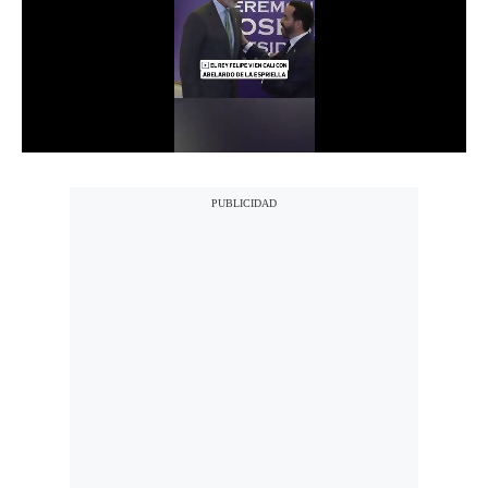
Notas Contratadas
Podcast
Gestión TV
Videos
Fotogalerías
gestion.pe
¿quiénes
Somos?
Términos
Y
Condiciones
Política
De
Privacidad