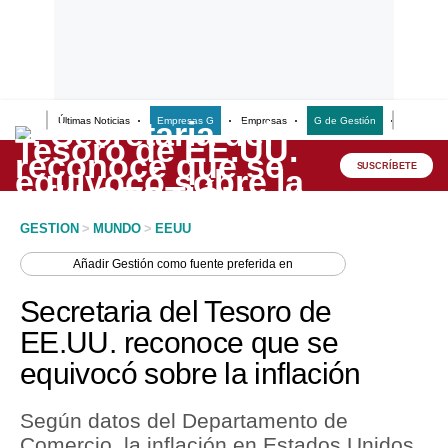
Últimas Noticias
Empresas G
Empresas
G de Gestión
Finanzas
Lo último
Peru Quiosco
SUSCRÍBETE
Portada
GESTION
>
MUNDO
>
EEUU
Empresas
Añadir
Gestión
como fuente preferida en
Management & Empleo
Secretaria del Tesoro de
Economía
EE.UU. reconoce que se
equivocó sobre la inflación
Mercados
Perú
Según datos del Departamento de
Comercio, la inflación en Estados Unidos
Política