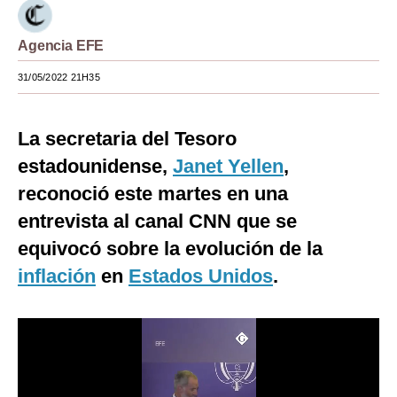
Moda
Agencia EFE
Estilos
31/05/2022 21H35
Mundo
EEUU
La secretaria del Tesoro
estadounidense,
Janet Yellen
,
México
reconoció este martes en una
España
entrevista al canal CNN que se
Internacional
equivocó sobre la evolución de la
inflación
en
Estados Unidos
.
Tecnología
Club del Suscriptor
Mix
G de Gestión