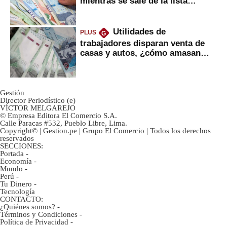
mientras se sale de la lista
negra?
Utilidades de
PLUS
G
trabajadores disparan venta de
casas y autos, ¿cómo amasan
tanta liquidez?
Gestión
Director Periodístico (e)
VÍCTOR MELGAREJO
© Empresa Editora El Comercio S.A.
Calle Paracas #532, Pueblo Libre, Lima.
Copyright© | Gestion.pe | Grupo El Comercio | Todos los derechos
reservados
SECCIONES:
Portada
-
Economía
-
Mundo
-
Perú
-
Tu Dinero
-
Tecnología
CONTACTO:
¿Quiénes somos?
-
Términos y Condiciones
-
Política de Privacidad
-