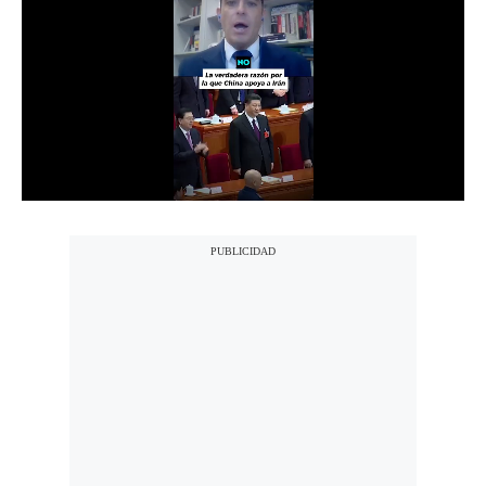
Notas Contratadas
Podcast
Gestión TV
Videos
Fotogalerías
gestion.pe
¿quiénes
Somos?
Términos
Y
Condiciones
Política
De
Privacidad