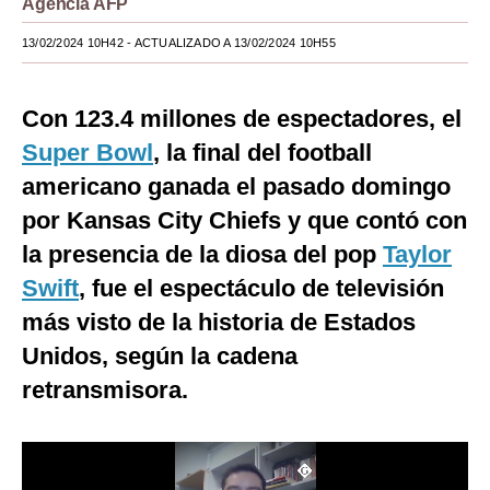
Agencia AFP
Moda
13/02/2024 10H42
- ACTUALIZADO A 13/02/2024 10H55
Estilos
Con 123.4 millones de espectadores, el
Mundo
Super Bowl
, la final del football
EEUU
americano ganada el pasado domingo
México
por Kansas City Chiefs y que contó con
la presencia de la diosa del pop
Taylor
España
Swift
, fue el espectáculo de televisión
Internacional
más visto de la historia de Estados
Tecnología
Unidos, según la cadena
Club del Suscriptor
retransmisora.
Mix
G de Gestión