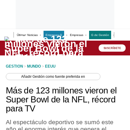
Últimas Noticias
Empresas G
Empresas
G de Gestión
Finanzas
Lo último
Peru Quiosco
SUSCRÍBETE
Portada
GESTION
>
MUNDO
>
EEUU
Empresas
Añadir
Gestión
como fuente preferida en
Management & Empleo
Más de 123 millones vieron el
Economía
Super Bowl de la NFL, récord
para TV
Mercados
Perú
Al espectáculo deportivo se sumó este
año el enorme interés que genera el
Política