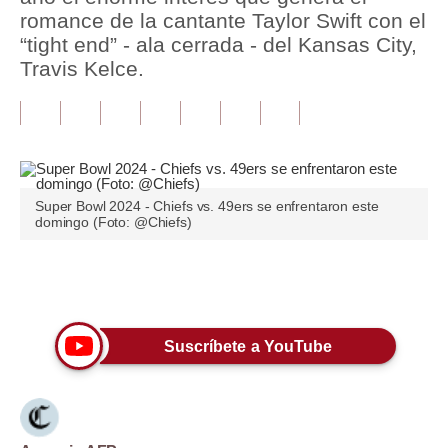
romance de la cantante Taylor Swift con el
Tu Dinero
“tight end” - ala cerrada - del Kansas City,
Travis Kelce.
Finanzas Personales
Inmobiliarias
Plus G
Opinión
Super Bowl 2024 - Chiefs vs. 49ers se enfrentaron este
domingo (Foto: @Chiefs)
Editorial
Pregunta de hoy
Únete a nuestro canal
Blogs
Suscríbete a YouTube
Tendencias
Lujo
Viajes