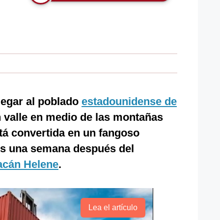
llegar al poblado
estadounidense de
n valle en medio de las montañas
stá convertida en un fangoso
os una semana después del
acán Helene
.
Lea el artículo