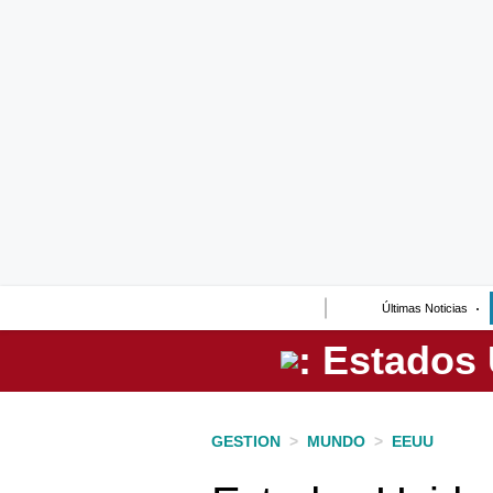
Lo último
Peru Quiosco
Portada
Empresas
Management & Empleo
Economía
Últimas Noticias
Mercados
Perú
Política
GESTION
>
MUNDO
>
EEUU
Tu Dinero