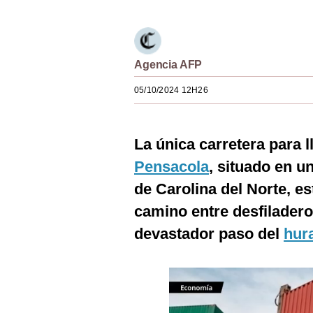
Estilos
Mundo
Agencia AFP
EEUU
05/10/2024 12H26
México
España
La única carretera para 
Internacional
Pensacola
, situado en u
Tecnología
de Carolina del Norte, e
camino entre desfilader
Club del Suscriptor
devastador paso del
hur
Mix
G de Gestión
Notas Contratadas