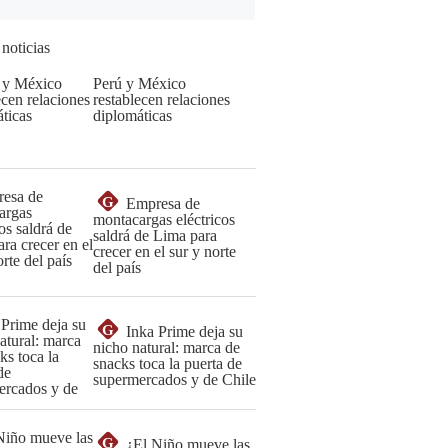
 noticias
Perú y México
restablecen relaciones
diplomáticas
G
Empresa de
montacargas eléctricos
saldrá de Lima para
crecer en el sur y norte
del país
G
Inka Prime deja su
nicho natural: marca de
snacks toca la puerta de
supermercados y de Chile
G
¿El Niño mueve las