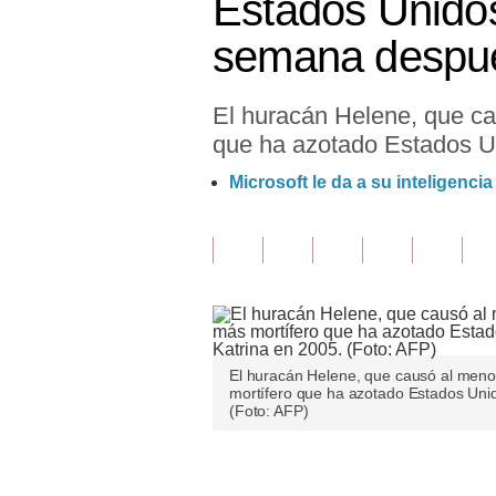
Estados Unidos
Finanzas Personales
semana despué
Inmobiliarias
El huracán Helene, que ca
Plus G
que ha azotado Estados Un
Opinión
Microsoft le da a su inteligencia
Editorial
Pregunta de hoy
Blogs
Tendencias
El huracán Helene, que causó al meno
Lujo
mortífero que ha azotado Estados Unid
(Foto: AFP)
Viajes
Moda
Únete a nuestro canal