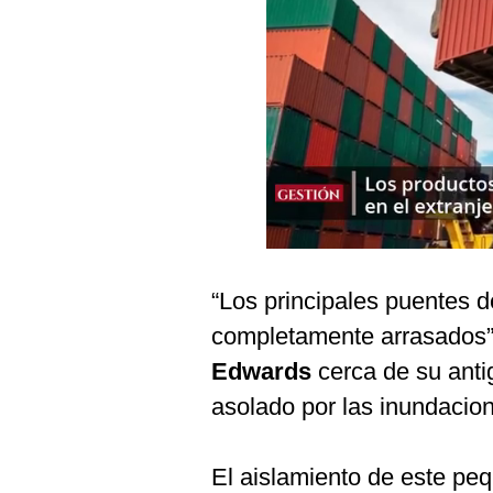
Podcast
Gestión TV
Videos
Fotogalerías
gestion.pe
¿quiénes
“Los principales puentes d
Somos?
completamente arrasados”,
Términos
Y
Edwards
cerca de su anti
Condiciones
asolado por las inundacio
Política
De
Privacidad
El aislamiento de este pe
Politica