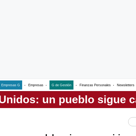
Empresas G
Empresas
G de Gestión
Finanzas Personales
Newsletters