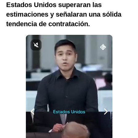
Estados Unidos superaran las
Notas Contratadas
estimaciones y señalaran una sólida
Podcast
tendencia de contratación.
Gestión TV
Videos
Fotogalerías
gestion.pe
¿quiénes
Somos?
Términos
Y
Condiciones
Política
De
Privacidad