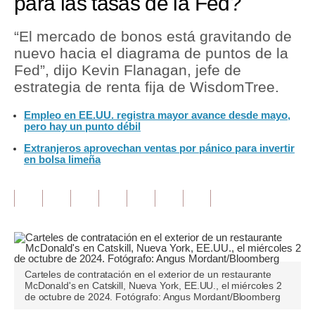
para las tasas de la Fed?
Tu Dinero
“El mercado de bonos está gravitando de
nuevo hacia el diagrama de puntos de la
Finanzas Personales
Fed”, dijo Kevin Flanagan, jefe de
Inmobiliarias
estrategia de renta fija de WisdomTree.
Plus G
Empleo en EE.UU. registra mayor avance desde mayo,
pero hay un punto débil
Opinión
Extranjeros aprovechan ventas por pánico para invertir
en bolsa limeña
Editorial
Pregunta de hoy
Blogs
Tendencias
Carteles de contratación en el exterior de un restaurante
Lujo
McDonald's en Catskill, Nueva York, EE.UU., el miércoles 2
de octubre de 2024. Fotógrafo: Angus Mordant/Bloomberg
Viajes