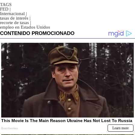
TAGS
FED
|
Internacional
|
tasas de interés
|
recorte de tasas
|
empleo en Estados Unidos