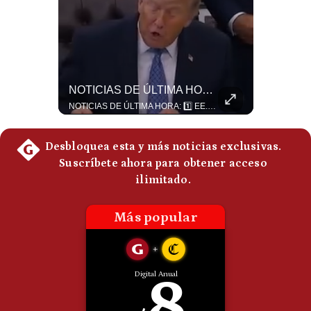
Politica
De
Cookies
Preguntas
Frecuentes
El Petróleo Cae, Pero Podría Dispararse Nuevamente | #radar24
NOTICIAS DE ÚLTIMA HORA: EE.UU. Se Queda Sin Misiles En Medio Oriente
Los precios internacionales del petróleo retrocedieron ante la posibilidad de un acuerdo para reabrir el estrecho de Ormuz. Sin embargo, la caída responde solo a una expectativa diplomática y un nuevo ataque contra un buque podría hacer regresar rápidamente la prima de riesgo. #Petroleo #EstrechoDeOrmuz #EconomiaGlobal #MercadoPetrolero #Crudo #NoticiasEconomicas #Geopolitica #Shorts 👉 Suscríbete y activa la campana para no perderte nuestro análisis diario. 🌎 Síguenos en nuestras redes sociales: 📌 Web oficial: https://gestion.pe/mundo/ 📌 LinkedIn: http://bit.ly/3HYIET0 📌 X (Twitter): http://bit.ly/4noZtX9 📌 TikTok: http://bit.ly/4evB6TO
NOTICIAS DE ÚLTIMA HORA: 1️⃣ EE.UU.: Habría gastado casi el 80% de sus misiles más avanzados (THAAD), un factor clave en las decisiones de Donald Trump frente a Irán. 2️⃣ Argentina y Brasil: Tensión diplomática escala; Brasil solicita el regreso del embajador argentino tras fuertes declaraciones de Javier Milei. 3️⃣ México: Asesinan al influencer César Gastélum a balazos durante una transmisión en vivo en Culiacán, Sinaloa. 4️⃣ Alemania: Ataque con dron explosivo obliga a suspender el aeropuerto de Leipzig, punto logístico clave de la OTAN para enviar material a Ucrania. ¿Qué noticia te parece la más impactante del día? ¡Te leo en los comentarios! 👇 #EEUU #JavierMilei #CesarGastelum #Alemania #Noticias #UltimaHora #NoticiasDelDia 🚀 ¿Quieres entender el mundo sin ruido? Únete a nuestra comunidad y forma parte del cambio. #GestiónNewsroomLive #NoticiasGlobales #AnálisisGeopolítico #EconomíaMundial #IA #Geopolítica #LatinosEnUSA #NoticiasEnEspañol 👉 Suscríbete y activa la campana para no perderte nuestro análisis diario. 🌎 Síguenos en nuestras redes sociales: 📌 Web oficial: https://gestion.pe/mundo/ 📌 LinkedIn: http://bit.ly/3HYIET0 📌 X (Twitter): http://bit.ly/4noZtX9 📌 TikTok: http://bit.ly/4evB6TO