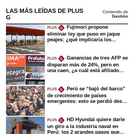
LAS MÁS LEÍDAS DE PLUS
Contenido de
G
Gestión
Fujimori propone
PLUS
G
eliminar ley que puso en jaque
peajes: ¿qué implicaría los
usuarios?
Ganancias de tres AFP se
PLUS
G
disparan más de 24%, pero en
una caen, ¿a cuál está afiliado
usted?
Perú se “bajó del barco”
PLUS
G
de crecimiento de países
emergentes: esto se perdió desde
2022
HD Hyundai quiere darle
PLUS
G
un giro a la industria naval en
Perú: los 2 grandes pasos que