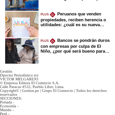
daría
Peruanos que venden
PLUS
G
propiedades, reciben herencia o
utilidades: ¿cuál es su nueva
inversión clave?
Bancos se pondrán duros
PLUS
G
con empresas por culpa de El
Niño, ¿por qué será bueno para
ahorristas?
Gestión
Director Periodístico (e)
VÍCTOR MELGAREJO
© Empresa Editora El Comercio S.A.
Calle Paracas #532, Pueblo Libre, Lima.
Copyright© | Gestion.pe | Grupo El Comercio | Todos los derechos
reservados
SECCIONES:
Portada
-
Economía
-
Mundo
-
Perú
-