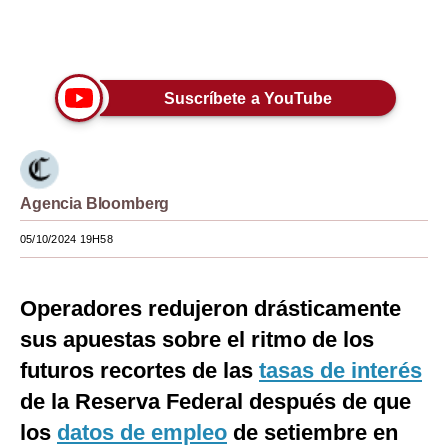
Moda
Únete a nuestro canal
Estilos
Suscríbete a YouTube
Mundo
EEUU
México
Agencia Bloomberg
España
05/10/2024 19H58
Internacional
Operadores redujeron drásticamente
Tecnología
sus apuestas sobre el ritmo de los
Club del Suscriptor
futuros recortes de las
tasas de interés
Mix
de la Reserva Federal después de que
los
datos de empleo
de setiembre en
G de Gestión