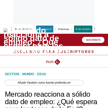
Últimas Noticias
Empresas G
Empresas
G de Gestión
Finanzas
Lo último
Peru Quiosco
SUSCRÍBETE
Portada
EXCLUSIVO PARA SUSCRIPTORES
Empresas
PLUS
G
Management & Empleo
GESTION
>
MUNDO
>
EEUU
Economía
Añadir
Gestión
como fuente preferida en
Mercados
Mercado reacciona a sólido
Perú
dato de empleo: ¿Qué espera
Política