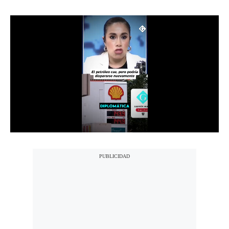
Notas Contratadas
Podcast
Gestión TV
Videos
Fotogalerías
gestion.pe
¿quiénes
Somos?
Términos
Y
Condiciones
Política
De
Privacidad