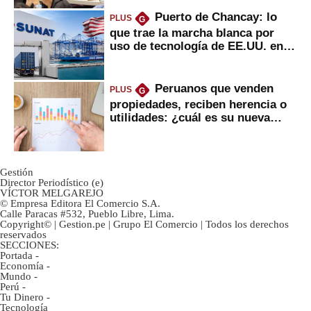
Puerto de Chancay: lo
PLUS
G
que trae la marcha blanca por
uso de tecnología de EE.UU. en
mercancías
Peruanos que venden
PLUS
G
propiedades, reciben herencia o
utilidades: ¿cuál es su nueva
inversión clave?
Gestión
Director Periodístico (e)
VÍCTOR MELGAREJO
© Empresa Editora El Comercio S.A.
Calle Paracas #532, Pueblo Libre, Lima.
Copyright© | Gestion.pe | Grupo El Comercio | Todos los derechos
reservados
SECCIONES:
Portada
-
Economía
-
Mundo
-
Perú
-
Tu Dinero
-
Tecnología