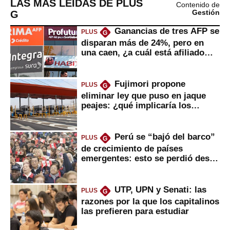
LAS MÁS LEÍDAS DE PLUS
Contenido de
G
Gestión
Ganancias de tres AFP se
PLUS
G
disparan más de 24%, pero en
una caen, ¿a cuál está afiliado
usted?
Fujimori propone
PLUS
G
eliminar ley que puso en jaque
peajes: ¿qué implicaría los
usuarios?
Perú se “bajó del barco”
PLUS
G
de crecimiento de países
emergentes: esto se perdió desde
2022
UTP, UPN y Senati: las
PLUS
G
razones por la que los capitalinos
las prefieren para estudiar