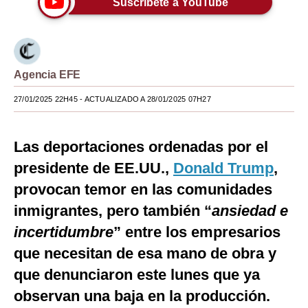
Suscríbete a YouTube
Moda
Estilos
Agencia EFE
Mundo
27/01/2025 22H45
- ACTUALIZADO A 28/01/2025 07H27
EEUU
México
Las deportaciones ordenadas por el
España
presidente de EE.UU.,
Donald Trump
,
Internacional
provocan temor en las comunidades
inmigrantes, pero también “
ansiedad e
Tecnología
incertidumbre
” entre los empresarios
Club del Suscriptor
que necesitan de esa mano de obra y
Mix
que denunciaron este lunes que ya
observan una baja en la producción.
G de Gestión