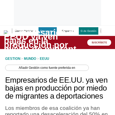
Últimas Noticias
Empresas G
Empresas
G de Gestión
Finanzas
Lo último
Peru Quiosco
SUSCRÍBETE
Portada
GESTION
>
MUNDO
>
EEUU
Empresas
Añadir
Gestión
como fuente preferida en
Management & Empleo
Empresarios de EE.UU. ya ven
Economía
bajas en producción por miedo
de migrantes a deportaciones
Mercados
Perú
Los miembros de esa coalición ya han
reportado una desaceleración del 50% en
Política