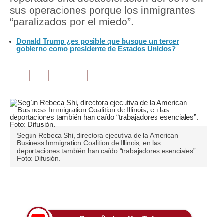
sus operaciones porque los inmigrantes
Tu Dinero
“paralizados por el miedo”.
Finanzas Personales
Donald Trump ¿es posible que busque un tercer
gobierno como presidente de Estados Unidos?
Inmobiliarias
Plus G
Opinión
Editorial
Pregunta de hoy
Según Rebeca Shi, directora ejecutiva de la American
Business Immigration Coalition de Illinois, en las
deportaciones también han caído “trabajadores esenciales”.
Blogs
Foto: Difusión.
Tendencias
Únete a nuestro canal
Lujo
Viajes