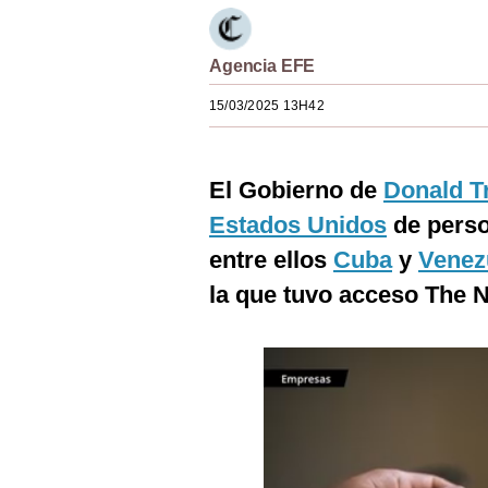
Estilos
Mundo
Agencia EFE
15/03/2025 13H42
EEUU
México
El Gobierno de
Donald 
España
Estados Unidos
de perso
Internacional
entre ellos
Cuba
y
Venez
Tecnología
la que tuvo acceso The 
Club del Suscriptor
Mix
G de Gestión
Notas Contratadas