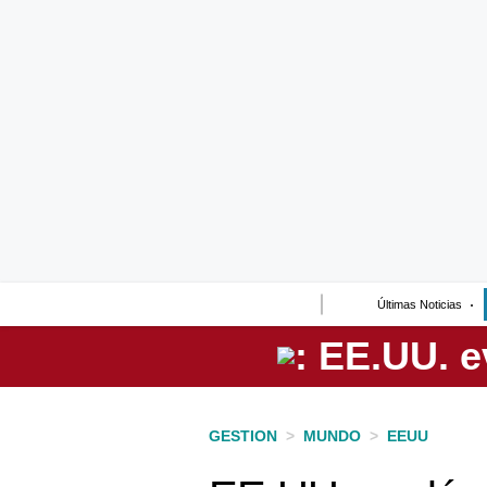
Lo último
Peru Quiosco
Portada
Empresas
Management & Empleo
Economía
Últimas Noticias
Mercados
Perú
Política
GESTION
>
MUNDO
>
EEUU
Tu Dinero