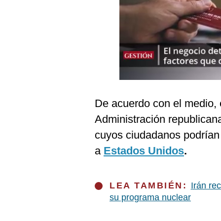
Podcast
Gestión TV
Videos
Fotogalerías
De acuerdo con el medio, e
gestion.pe
Administración republicana
¿quiénes
cuyos ciudadanos podrían e
Somos?
a
Estados Unidos
.
Términos
Y
Condiciones
Política
LEA TAMBIÉN:
Irán re
De
su programa nuclear
Privacidad
Politica