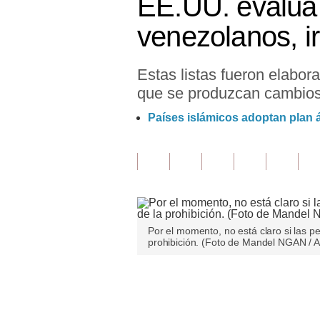
EE.UU. evalúa 
Finanzas Personales
venezolanos, i
Inmobiliarias
Estas listas fueron elabo
Plus G
que se produzcan cambios
Opinión
Países islámicos adoptan plan 
Editorial
Pregunta de hoy
Blogs
Tendencias
Por el momento, no está claro si las 
prohibición. (Foto de Mandel NGAN / 
Lujo
Viajes
Únete a nuestro canal
Moda