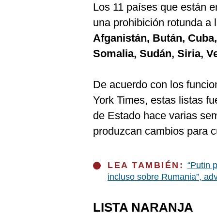
De
Los 11 países que están en 
Cookies
una prohibición rotunda a 
Preguntas
Frecuentes
Afganistán, Bután, Cuba, 
Somalia, Sudán, Siria, 
De acuerdo con los funcio
York Times, estas listas f
de Estado hace varias se
produzcan cambios para c
LEA TAMBIÉN:
“Putin 
incluso sobre Rumania”, ad
LISTA NARANJA