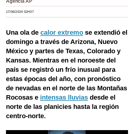
Agencia AP
Moda
17/06/2024 02H37
Estilos
Una ola de
calor extremo
se extendió el
Mundo
domingo a través de Arizona, Nuevo
EEUU
México y partes de Texas, Colorado y
México
Kansas. Mientras en el noroeste del
país se registró un frío inusual para
España
estas épocas del año, con pronóstico
Internacional
de nevadas en el norte de las Montañas
Tecnología
Rocosas e
intensas lluvias
desde el
Club del Suscriptor
norte de las planicies hasta la región
centro-norte.
Mix
G de Gestión