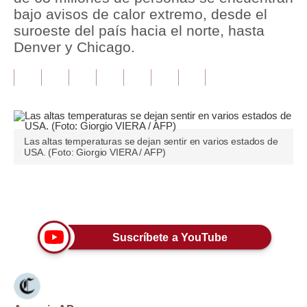
bajo avisos de calor extremo, desde el
Tu Dinero
suroeste del país hacia el norte, hasta
Denver y Chicago.
Finanzas Personales
Inmobiliarias
Plus G
Opinión
Las altas temperaturas se dejan sentir en varios estados de
USA. (Foto: Giorgio VIERA / AFP)
Editorial
Pregunta de hoy
Únete a nuestro canal
Blogs
Suscríbete a YouTube
Tendencias
Lujo
Viajes