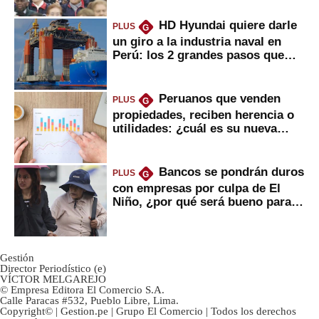
HD Hyundai quiere darle
PLUS
G
un giro a la industria naval en
Perú: los 2 grandes pasos que
daría
Peruanos que venden
PLUS
G
propiedades, reciben herencia o
utilidades: ¿cuál es su nueva
inversión clave?
Bancos se pondrán duros
PLUS
G
con empresas por culpa de El
Niño, ¿por qué será bueno para
ahorristas?
Gestión
Director Periodístico (e)
VÍCTOR MELGAREJO
© Empresa Editora El Comercio S.A.
Calle Paracas #532, Pueblo Libre, Lima.
Copyright© | Gestion.pe | Grupo El Comercio | Todos los derechos