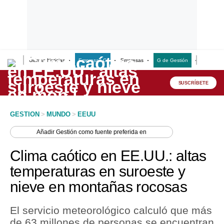
Últimas Noticias
Empresas G
Empresas
G de Gestión
Finanzas
Lo último
Peru Quiosco
SUSCRÍBETE
Portada
GESTION
>
MUNDO
>
EEUU
Empresas
Añadir
Gestión
como fuente preferida en
Management & Empleo
Clima caótico en EE.UU.: altas
Economía
temperaturas en suroeste y
nieve en montañas rocosas
Mercados
Perú
El servicio meteorológico calculó que más
de 63 millones de personas se encuentran
Política