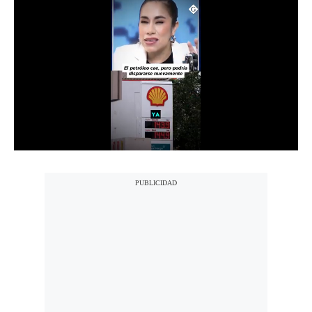
Notas Contratadas
Podcast
Gestión TV
Videos
Fotogalerías
gestion.pe
¿quiénes
Somos?
Términos
Y
Condiciones
Política
De
Privacidad