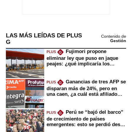
LAS MÁS LEÍDAS DE PLUS
Contenido de
G
Gestión
Fujimori propone
PLUS
G
eliminar ley que puso en jaque
peajes: ¿qué implicaría los
usuarios?
Ganancias de tres AFP se
PLUS
G
disparan más de 24%, pero en
una caen, ¿a cuál está afiliado
usted?
Perú se “bajó del barco”
PLUS
G
de crecimiento de países
emergentes: esto se perdió desde
2022