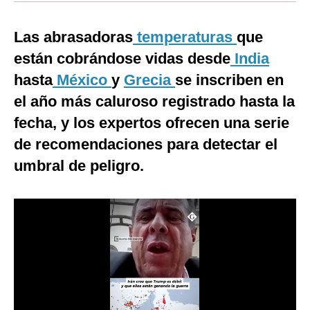
Moda
Las abrasadoras
temperaturas
que
Estilos
están cobrándose vidas desde
India
Mundo
hasta
México
y
Grecia
se inscriben en
el año más caluroso registrado hasta la
EEUU
fecha, y los expertos ofrecen una serie
México
de recomendaciones para detectar el
España
umbral de peligro.
Internacional
Tecnología
Club del Suscriptor
Mix
G de Gestión