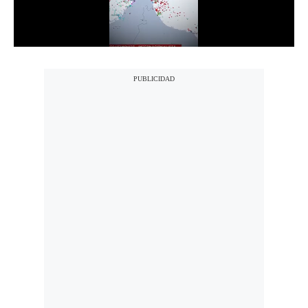
Notas Contratadas
Podcast
Gestión TV
Videos
Fotogalerías
gestion.pe
¿quiénes
Somos?
Términos
Y
Condiciones
Política
De
Privacidad