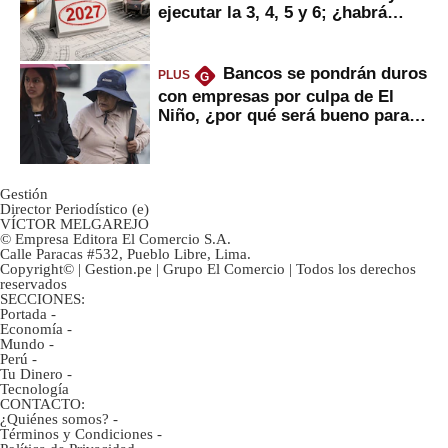
ejecutar la 3, 4, 5 y 6; ¿habrá
avances?
Bancos se pondrán duros
PLUS
G
con empresas por culpa de El
Niño, ¿por qué será bueno para
ahorristas?
Gestión
Director Periodístico (e)
VÍCTOR MELGAREJO
© Empresa Editora El Comercio S.A.
Calle Paracas #532, Pueblo Libre, Lima.
Copyright© | Gestion.pe | Grupo El Comercio | Todos los derechos
reservados
SECCIONES:
Portada
-
Economía
-
Mundo
-
Perú
-
Tu Dinero
-
Tecnología
CONTACTO:
¿Quiénes somos?
-
Términos y Condiciones
-