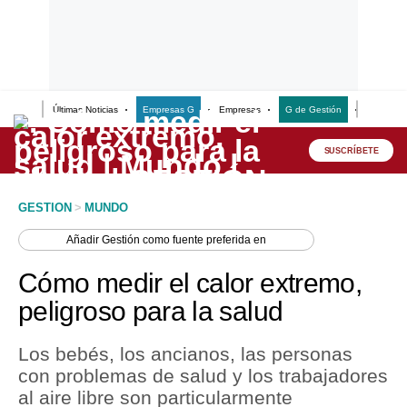
Últimas Noticias
Empresas G
Empresas
G de Gestión
Finanzas
Lo último
Peru Quiosco
SUSCRÍBETE
Portada
GESTION
>
MUNDO
Empresas
Añadir
Gestión
como fuente preferida en
Management & Empleo
Cómo medir el calor extremo,
Economía
peligroso para la salud
Mercados
Los bebés, los ancianos, las personas
Perú
con problemas de salud y los trabajadores
al aire libre son particularmente
Política