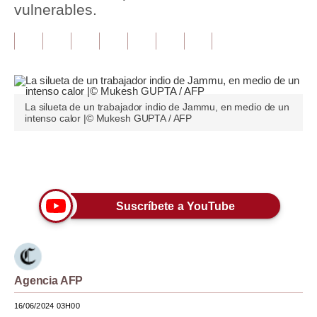
vulnerables.
Tu Dinero
Finanzas Personales
Inmobiliarias
La silueta de un trabajador indio de Jammu, en medio de un
Plus G
intenso calor |© Mukesh GUPTA / AFP
Opinión
Únete a nuestro canal
Editorial
Pregunta de hoy
Suscríbete a YouTube
Blogs
Tendencias
Agencia AFP
Lujo
16/06/2024 03H00
Viajes