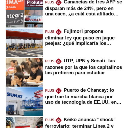
Ganancias de tres AFP se
PLUS
G
disparan más de 24%, pero en
una caen, ¿a cuál está afiliado
usted?
Fujimori propone
PLUS
G
eliminar ley que puso en jaque
peajes: ¿qué implicaría los
usuarios?
UTP, UPN y Senati: las
PLUS
G
razones por la que los capitalinos
las prefieren para estudiar
Puerto de Chancay: lo
PLUS
G
que trae la marcha blanca por
uso de tecnología de EE.UU. en
mercancías
Keiko anuncia “shock”
PLUS
G
ferroviario: terminar Línea 2 y