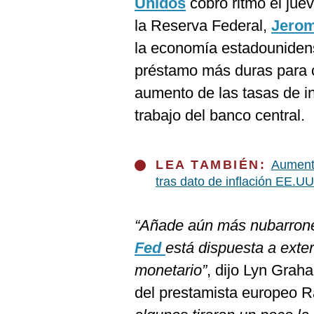
Unidos
cobró ritmo el jue
De
Cookies
la Reserva Federal,
Jerom
Preguntas
la economía estadounidens
Frecuentes
préstamo más duras para co
aumento de las tasas de i
trabajo del banco central.
LEA TAMBIÉN:
Aumenta
tras dato de inflación EE.UU
“Añade aún más nubarrones
Fed
está dispuesta a exte
monetario”
, dijo Lyn Grah
del prestamista europeo 