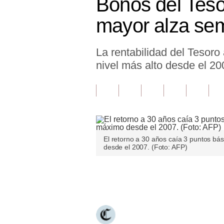
Bonos del Teso
Finanzas Personales
mayor alza sem
Inmobiliarias
La rentabilidad del Tesoro
Plus G
nivel más alto desde el 2
Opinión
Editorial
Pregunta de hoy
Blogs
El retorno a 30 años caía 3 puntos bá
desde el 2007. (Foto: AFP)
Tendencias
Lujo
Únete a nuestro canal
Viajes
Moda