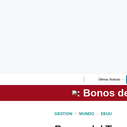
Lo último
Peru Quiosco
Portada
Empresas
Management & Empleo
Economía
Últimas Noticias
Mercados
Perú
Política
GESTION
>
MUNDO
>
EEUU
Tu Dinero