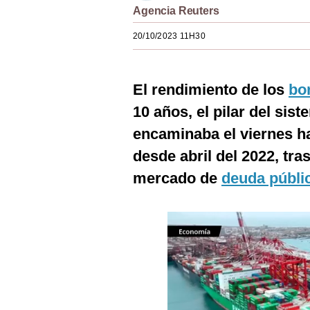
Agencia Reuters
Estilos
20/10/2023 11H30
Mundo
EEUU
El rendimiento de los
bo
México
10 años, el pilar del sis
España
encaminaba el viernes h
Internacional
desde abril del 2022, tra
mercado de
deuda públi
Tecnología
Club del Suscriptor
Mix
G de Gestión
Notas Contratadas