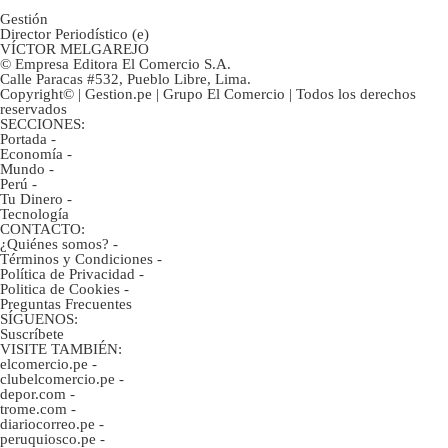
Gestión
Director Periodístico (e)
VÍCTOR MELGAREJO
© Empresa Editora El Comercio S.A.
Calle Paracas #532, Pueblo Libre, Lima.
Copyright© | Gestion.pe | Grupo El Comercio | Todos los derechos
reservados
SECCIONES:
Portada
-
Economía
-
Mundo
-
Perú
-
Tu Dinero
-
Tecnología
CONTACTO:
¿Quiénes somos?
-
Términos y Condiciones
-
Política de Privacidad
-
Politica de Cookies
-
Preguntas Frecuentes
SÍGUENOS:
Suscríbete
VISITE TAMBIÉN:
elcomercio.pe
-
clubelcomercio.pe
-
depor.com
-
trome.com
-
diariocorreo.pe
-
peruquiosco.pe
-