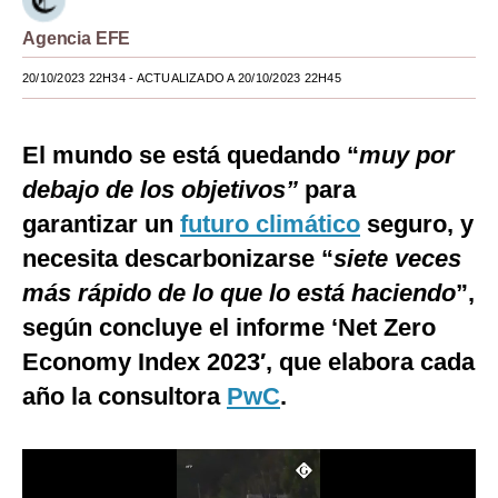
Moda
Agencia EFE
Estilos
20/10/2023 22H34
- ACTUALIZADO A 20/10/2023 22H45
Mundo
El mundo se está quedando “
muy por
EEUU
debajo de los objetivos”
para
México
garantizar un
futuro climático
seguro, y
necesita descarbonizarse “
siete veces
España
más rápido de lo que lo está haciendo
”,
Internacional
según concluye el informe ‘Net Zero
Tecnología
Economy Index 2023′, que elabora cada
Club del Suscriptor
año la consultora
PwC
.
Mix
G de Gestión