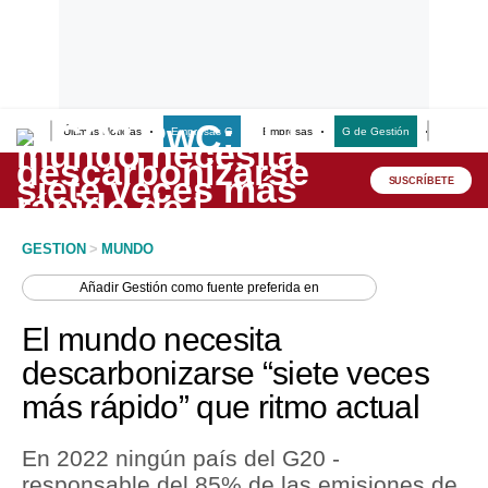
Últimas Noticias
Empresas G
Empresas
G de Gestión
Finanzas
Lo último
Peru Quiosco
SUSCRÍBETE
Portada
GESTION
>
MUNDO
Empresas
Añadir
Gestión
como fuente preferida en
Management & Empleo
El mundo necesita
Economía
descarbonizarse “siete veces
más rápido” que ritmo actual
Mercados
Perú
En 2022 ningún país del G20 -
responsable del 85% de las emisiones de
Política