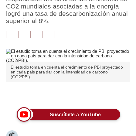
CO2 mundiales asociadas a la energía-
Tu Dinero
logró una tasa de descarbonización anual
superior al 8%.
Finanzas Personales
Inmobiliarias
Plus G
Opinión
El estudio toma en cuenta el crecimiento de PBI proyectado
en cada país para dar con la intensidad de carbono
Editorial
(CO2/PBI).
Pregunta de hoy
Únete a nuestro canal
Blogs
Tendencias
Suscríbete a YouTube
Lujo
Viajes