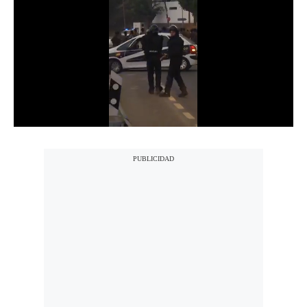
Notas Contratadas
Podcast
Gestión TV
Videos
Fotogalerías
gestion.pe
¿quiénes
Somos?
Términos
Y
Condiciones
Política
De
Privacidad