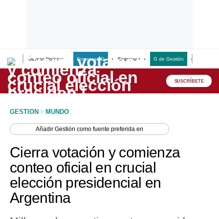
Últimas Noticias
Empresas G
Empresas
G de Gestión
Finanzas
Lo último
Peru Quiosco
SUSCRÍBETE
Portada
GESTION
>
MUNDO
Empresas
Añadir
Gestión
como fuente preferida en
Management & Empleo
Cierra votación y comienza
Economía
conteo oficial en crucial
elección presidencial en
Mercados
Argentina
Perú
Política