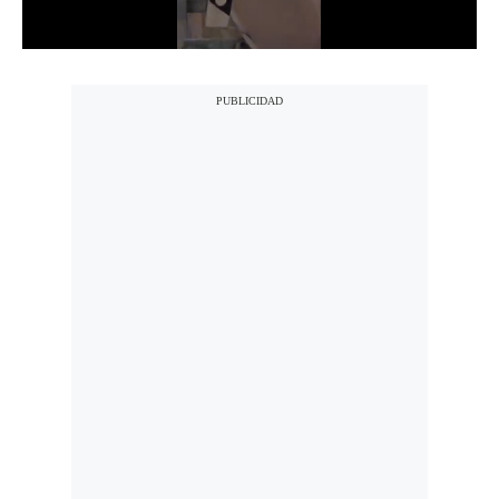
Notas Contratadas
Podcast
Gestión TV
Videos
Fotogalerías
gestion.pe
¿quiénes
Somos?
Términos
Y
Condiciones
Política
De
Privacidad