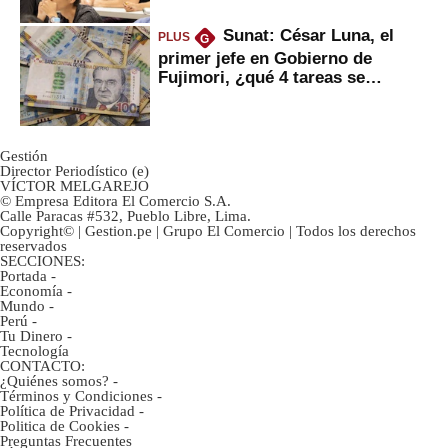
Sunat: César Luna, el
PLUS
G
primer jefe en Gobierno de
Fujimori, ¿qué 4 tareas se
marcan urgentes?
Gestión
Director Periodístico (e)
VÍCTOR MELGAREJO
© Empresa Editora El Comercio S.A.
Calle Paracas #532, Pueblo Libre, Lima.
Copyright© | Gestion.pe | Grupo El Comercio | Todos los derechos
reservados
SECCIONES:
Portada
-
Economía
-
Mundo
-
Perú
-
Tu Dinero
-
Tecnología
CONTACTO:
¿Quiénes somos?
-
Términos y Condiciones
-
Política de Privacidad
-
Politica de Cookies
-
Preguntas Frecuentes