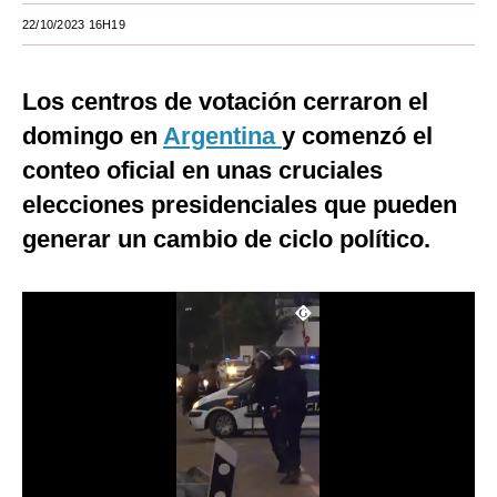
22/10/2023 16H19
Moda
Estilos
Los centros de votación cerraron el
Mundo
domingo en
Argentina
y comenzó el
conteo oficial en unas cruciales
EEUU
elecciones presidenciales que pueden
México
generar un cambio de ciclo político.
España
Internacional
Tecnología
Club del Suscriptor
Mix
G de Gestión