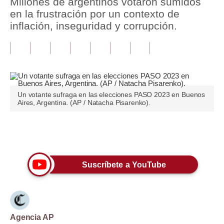
Millones de argentinos votaron sumidos
en la frustración por un contexto de
Tu Dinero
inflación, inseguridad y corrupción.
Finanzas Personales
Inmobiliarias
Plus G
Un votante sufraga en las elecciones PASO 2023 en Buenos
Opinión
Aires, Argentina. (AP / Natacha Pisarenko).
Editorial
Únete a nuestro canal
Pregunta de hoy
Blogs
Suscríbete a YouTube
Tendencias
Lujo
Agencia AP
Viajes