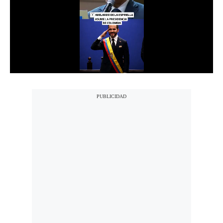
Notas Contratadas
Podcast
Gestión TV
Videos
Fotogalerías
gestion.pe
¿quiénes
Somos?
Términos
Y
Condiciones
Política
De
Privacidad