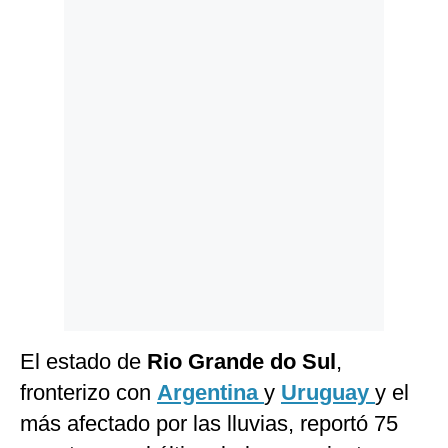
Politica
De
Cookies
Preguntas
Frecuentes
El estado de
Rio Grande do Sul
,
fronterizo con
Argentina
y
Uruguay
y el
más afectado por las lluvias, reportó 75