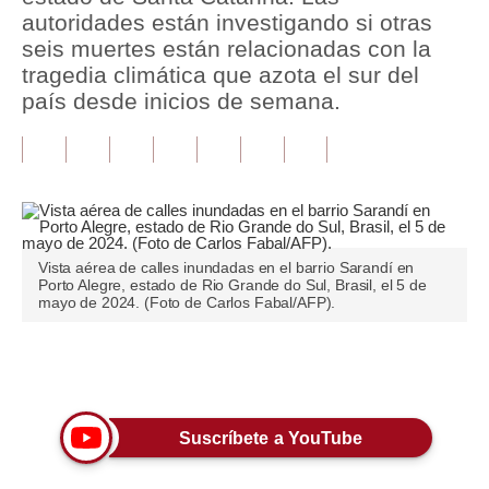
autoridades están investigando si otras
Tu Dinero
seis muertes están relacionadas con la
tragedia climática que azota el sur del
Finanzas Personales
país desde inicios de semana.
Inmobiliarias
Plus G
Opinión
Editorial
Vista aérea de calles inundadas en el barrio Sarandí en
Porto Alegre, estado de Rio Grande do Sul, Brasil, el 5 de
mayo de 2024. (Foto de Carlos Fabal/AFP).
Pregunta de hoy
Blogs
Únete a nuestro canal
Tendencias
Lujo
Suscríbete a YouTube
Viajes