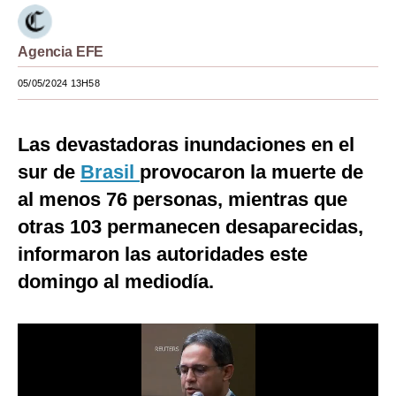
Moda
Agencia EFE
Estilos
05/05/2024 13H58
Mundo
EEUU
Las devastadoras inundaciones en el
México
sur de
Brasil
provocaron la muerte de
al menos 76 personas, mientras que
España
otras 103 permanecen desaparecidas,
Internacional
informaron las autoridades este
Tecnología
domingo al mediodía.
Club del Suscriptor
Mix
G de Gestión