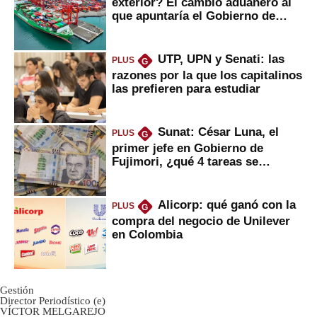
exterior? El cambio aduanero al
que apuntaría el Gobierno de
Fujimori
UTP, UPN y Senati: las
PLUS
G
razones por la que los capitalinos
las prefieren para estudiar
Sunat: César Luna, el
PLUS
G
primer jefe en Gobierno de
Fujimori, ¿qué 4 tareas se
marcan urgentes?
Alicorp: qué ganó con la
PLUS
G
compra del negocio de Unilever
en Colombia
Gestión
Director Periodístico (e)
VÍCTOR MELGAREJO