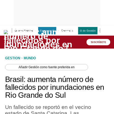
Últimas Noticias
Empresas G
Empresas
G de Gestión
Finanzas
Lo último
Peru Quiosco
SUSCRÍBETE
Portada
GESTION
>
MUNDO
Empresas
Añadir
Gestión
como fuente preferida en
Management & Empleo
Brasil: aumenta número de
Economía
fallecidos por inundaciones en
Rio Grande do Sul
Mercados
Perú
Un fallecido se reportó en el vecino
estado de Santa Catarina. Las
Política