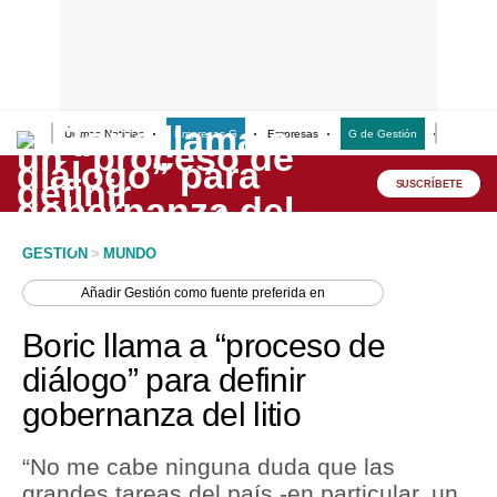
Últimas Noticias
Empresas G
Empresas
G de Gestión
Finanzas
Lo último
Peru Quiosco
SUSCRÍBETE
Portada
GESTION
>
MUNDO
Empresas
Añadir
Gestión
como fuente preferida en
Management & Empleo
Boric llama a “proceso de
Economía
diálogo” para definir
gobernanza del litio
Mercados
Perú
“No me cabe ninguna duda que las
grandes tareas del país -en particular, un
Política