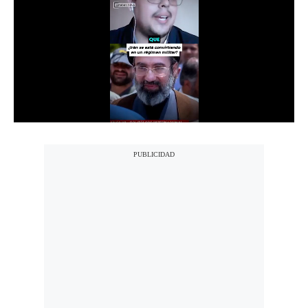
Notas Contratadas
Podcast
Gestión TV
Videos
Fotogalerías
gestion.pe
¿quiénes
Somos?
Términos
Y
Condiciones
Política
De
Privacidad