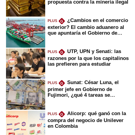
propuesta contra la minería ilegal
¿Cambios en el comercio
PLUS
G
exterior? El cambio aduanero al
que apuntaría el Gobierno de
Fujimori
UTP, UPN y Senati: las
PLUS
G
razones por la que los capitalinos
las prefieren para estudiar
Sunat: César Luna, el
PLUS
G
primer jefe en Gobierno de
Fujimori, ¿qué 4 tareas se
marcan urgentes?
Alicorp: qué ganó con la
PLUS
G
compra del negocio de Unilever
en Colombia