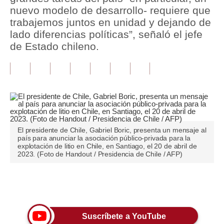
nuevo modelo de desarrollo- requiere que
Tu Dinero
trabajemos juntos en unidad y dejando de
lado diferencias políticas”, señaló el jefe
Finanzas Personales
de Estado chileno.
Inmobiliarias
Plus G
Opinión
Editorial
El presidente de Chile, Gabriel Boric, presenta un mensaje al
país para anunciar la asociación público-privada para la
Pregunta de hoy
explotación de litio en Chile, en Santiago, el 20 de abril de
2023. (Foto de Handout / Presidencia de Chile / AFP)
Blogs
Tendencias
Únete a nuestro canal
Lujo
Suscríbete a YouTube
Viajes