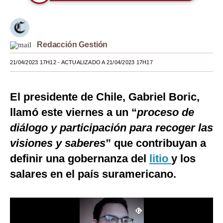
Moda
Estilos
Redacción Gestión
Mundo
21/04/2023 17H12
- ACTUALIZADO A 21/04/2023 17H17
EEUU
México
El presidente de Chile, Gabriel Boric,
llamó este viernes a un “
proceso de
España
diálogo y participación para recoger las
Internacional
visiones y saberes
” que contribuyan a
Tecnología
definir una gobernanza del
litio
y los
salares en el país suramericano.
Club del Suscriptor
Mix
G de Gestión