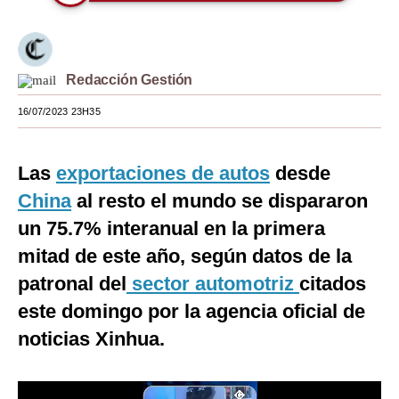
Moda
Estilos
Redacción Gestión
Mundo
16/07/2023 23H35
EEUU
México
Las
exportaciones de autos
desde
China
al resto el mundo se dispararon
España
un 75.7% interanual en la primera
Internacional
mitad de este año, según datos de la
Tecnología
patronal del
sector automotriz
citados
este domingo por la agencia oficial de
Club del Suscriptor
noticias Xinhua.
Mix
G de Gestión