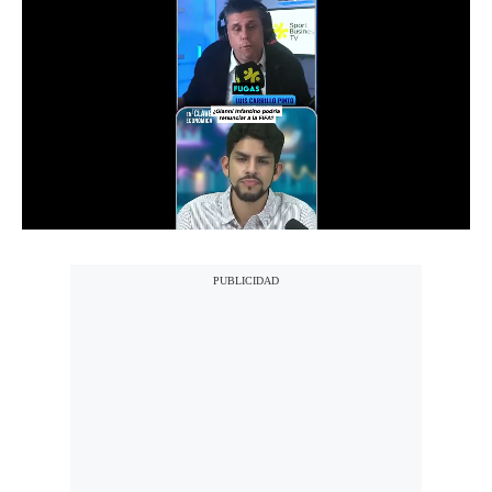
Notas Contratadas
Podcast
Gestión TV
Videos
Fotogalerías
gestion.pe
¿quiénes
Somos?
Términos
Y
Condiciones
Política
De
Privacidad