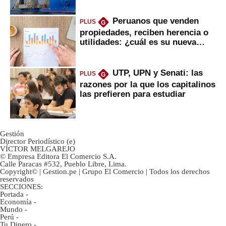
Peruanos que venden
PLUS
G
propiedades, reciben herencia o
utilidades: ¿cuál es su nueva
inversión clave?
UTP, UPN y Senati: las
PLUS
G
razones por la que los capitalinos
las prefieren para estudiar
Gestión
Director Periodístico (e)
VÍCTOR MELGAREJO
© Empresa Editora El Comercio S.A.
Calle Paracas #532, Pueblo Libre, Lima.
Copyright© | Gestion.pe | Grupo El Comercio | Todos los derechos
reservados
SECCIONES:
Portada
-
Economía
-
Mundo
-
Perú
-
Tu Dinero
-