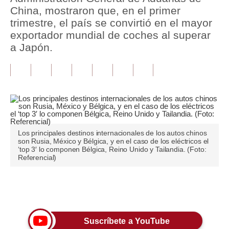
China, mostraron que, en el primer
Tu Dinero
trimestre, el país se convirtió en el mayor
exportador mundial de coches al superar
Finanzas Personales
a Japón.
Inmobiliarias
Plus G
Opinión
Editorial
Los principales destinos internacionales de los autos chinos
son Rusia, México y Bélgica, y en el caso de los eléctricos el
Pregunta de hoy
‘top 3′ lo componen Bélgica, Reino Unido y Tailandia. (Foto:
Referencial)
Blogs
Tendencias
Únete a nuestro canal
Lujo
Suscríbete a YouTube
Viajes