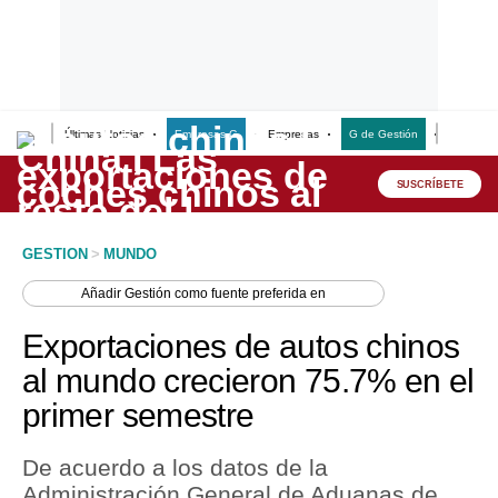
Últimas Noticias
Empresas G
Empresas
G de Gestión
Finanzas
Lo último
Peru Quiosco
SUSCRÍBETE
Portada
GESTION
>
MUNDO
Empresas
Añadir
Gestión
como fuente preferida en
Management & Empleo
Exportaciones de autos chinos
Economía
al mundo crecieron 75.7% en el
primer semestre
Mercados
Perú
De acuerdo a los datos de la
Administración General de Aduanas de
Política