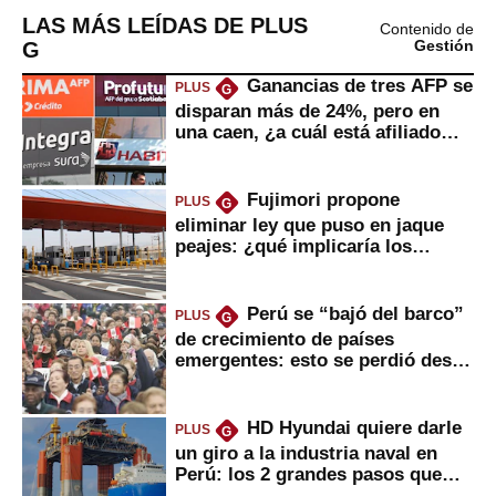
LAS MÁS LEÍDAS DE PLUS
Contenido de
G
Gestión
Ganancias de tres AFP se
PLUS
G
disparan más de 24%, pero en
una caen, ¿a cuál está afiliado
usted?
Fujimori propone
PLUS
G
eliminar ley que puso en jaque
peajes: ¿qué implicaría los
usuarios?
Perú se “bajó del barco”
PLUS
G
de crecimiento de países
emergentes: esto se perdió desde
2022
HD Hyundai quiere darle
PLUS
G
un giro a la industria naval en
Perú: los 2 grandes pasos que
daría