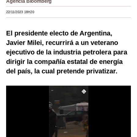
Agencia Bloomberg
Moda
22/11/2023 18H20
Estilos
El presidente electo de Argentina,
Mundo
Javier Milei, recurrirá a un veterano
EEUU
ejecutivo de la industria petrolera para
México
dirigir la compañía estatal de energía
del país, la cual pretende privatizar.
España
Internacional
Tecnología
Club del Suscriptor
Mix
G de Gestión