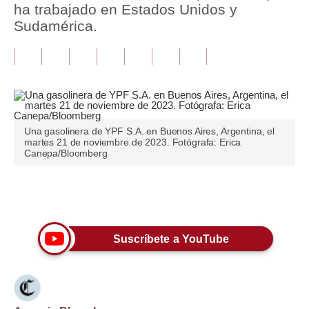
ha trabajado en Estados Unidos y
Sudamérica.
Tu Dinero
Finanzas Personales
Inmobiliarias
Plus G
Una gasolinera de YPF S.A. en Buenos Aires, Argentina, el
Opinión
martes 21 de noviembre de 2023. Fotógrafa: Erica
Canepa/Bloomberg
Editorial
Pregunta de hoy
Únete a nuestro canal
Blogs
Suscríbete a YouTube
Tendencias
Lujo
Viajes