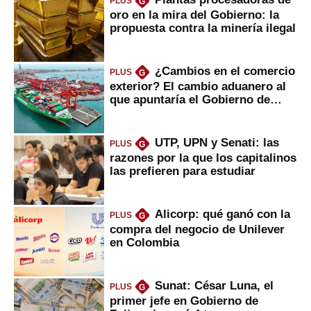
PLUS
G
oro en la mira del Gobierno: la
propuesta contra la minería ilegal
¿Cambios en el comercio
PLUS
G
exterior? El cambio aduanero al
que apuntaría el Gobierno de
Fujimori
UTP, UPN y Senati: las
PLUS
G
razones por la que los capitalinos
las prefieren para estudiar
Alicorp: qué ganó con la
PLUS
G
compra del negocio de Unilever
en Colombia
Sunat: César Luna, el
PLUS
G
primer jefe en Gobierno de