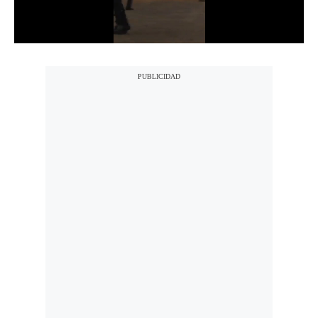
Notas Contratadas
Podcast
Gestión TV
Videos
Fotogalerías
gestion.pe
¿quiénes
Somos?
Términos
Y
Condiciones
Política
De
Privacidad