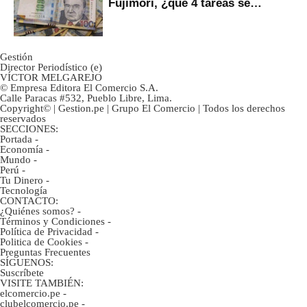
Fujimori, ¿qué 4 tareas se
marcan urgentes?
Gestión
Director Periodístico (e)
VÍCTOR MELGAREJO
© Empresa Editora El Comercio S.A.
Calle Paracas #532, Pueblo Libre, Lima.
Copyright© | Gestion.pe | Grupo El Comercio | Todos los derechos
reservados
SECCIONES:
Portada
-
Economía
-
Mundo
-
Perú
-
Tu Dinero
-
Tecnología
CONTACTO:
¿Quiénes somos?
-
Términos y Condiciones
-
Política de Privacidad
-
Politica de Cookies
-
Preguntas Frecuentes
SÍGUENOS:
Suscríbete
VISITE TAMBIÉN:
elcomercio.pe
-
clubelcomercio.pe
-