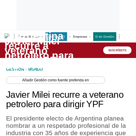
Últimas Noticias
Empresas G
Empresas
G de Gestión
Finanzas
Lo último
Peru Quiosco
SUSCRÍBETE
Portada
GESTION
>
MUNDO
Empresas
Añadir
Gestión
como fuente preferida en
Management & Empleo
Javier Milei recurre a veterano
Economía
petrolero para dirigir YPF
Mercados
El presidente electo de Argentina planea
Perú
nombrar a un respetado profesional de la
industria con 35 años de experiencia que
Política