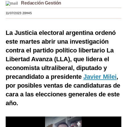
Redacción Gestión
Moda
11/07/2023 20H45
Estilos
Mundo
La Justicia electoral argentina ordenó
este martes abrir una investigación
EEUU
contra el partido político libertario La
México
Libertad Avanza (LLA), que lidera el
España
economista ultraliberal, diputado y
precandidato a presidente
Javier Milei
,
Internacional
por posibles ventas de candidaturas de
Tecnología
cara a las elecciones generales de este
Club del Suscriptor
año.
Mix
G de Gestión