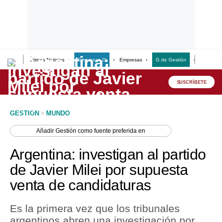
Últimas Noticias
Empresas G
Empresas
G de Gestión
Finanzas
Lo último
Peru Quiosco
SUSCRÍBETE
Portada
GESTION
>
MUNDO
Empresas
Añadir
Gestión
como fuente preferida en
Management & Empleo
Argentina: investigan al partido
Economía
de Javier Milei por supuesta
venta de candidaturas
Mercados
Perú
Es la primera vez que los tribunales
argentinos abren una investigación por
Política