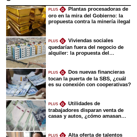
Plantas procesadoras de
PLUS
G
oro en la mira del Gobierno: la
propuesta contra la minería ilegal
Viviendas sociales
PLUS
G
quedarían fuera del negocio de
alquiler: la propuesta del
gobierno
Dos nuevas financieras
PLUS
G
tocan la puerta de la SBS, ¿cuál
es su conexión con cooperativas?
Utilidades de
PLUS
G
trabajadores disparan venta de
casas y autos, ¿cómo amasan
tanta liquidez?
Alta oferta de talentos
PLUS
G