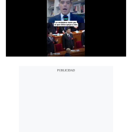
Notas Contratadas
Podcast
Gestión TV
Videos
Fotogalerías
gestion.pe
¿quiénes
Somos?
Términos
Y
Condiciones
Política
De
Privacidad