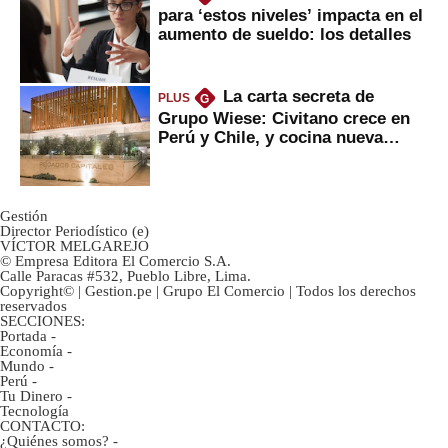
para ‘estos niveles’ impacta en el
aumento de sueldo: los detalles
La carta secreta de
PLUS
G
Grupo Wiese: Civitano crece en
Perú y Chile, y cocina nueva
marca
Gestión
Director Periodístico (e)
VÍCTOR MELGAREJO
© Empresa Editora El Comercio S.A.
Calle Paracas #532, Pueblo Libre, Lima.
Copyright© | Gestion.pe | Grupo El Comercio | Todos los derechos
reservados
SECCIONES:
Portada
-
Economía
-
Mundo
-
Perú
-
Tu Dinero
-
Tecnología
CONTACTO:
¿Quiénes somos?
-