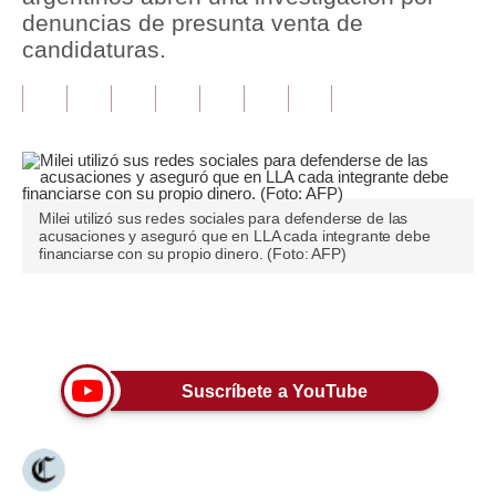
denuncias de presunta venta de
Tu Dinero
candidaturas.
Finanzas Personales
Inmobiliarias
Plus G
Opinión
Milei utilizó sus redes sociales para defenderse de las
acusaciones y aseguró que en LLA cada integrante debe
financiarse con su propio dinero. (Foto: AFP)
Editorial
Pregunta de hoy
Únete a nuestro canal
Blogs
Suscríbete a YouTube
Tendencias
Lujo
Viajes