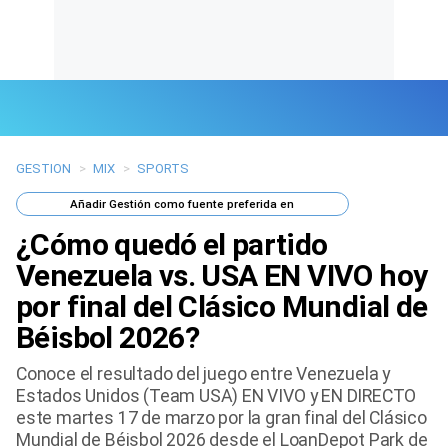
GESTION
>
MIX
>
SPORTS
Últimas Noticias
Añadir
Gestión
como fuente preferida en
Mi Bolsillo
¿Cómo quedó el partido
Respuestas
Venezuela vs. USA EN VIVO hoy
por final del Clásico Mundial de
Gente
Béisbol 2026?
Vida Laboral
Conoce el resultado del juego entre Venezuela y
Estados Unidos (Team USA) EN VIVO y EN DIRECTO
Tendencias Mix
este martes 17 de marzo por la gran final del Clásico
Mundial de Béisbol 2026 desde el LoanDepot Park de
Sports