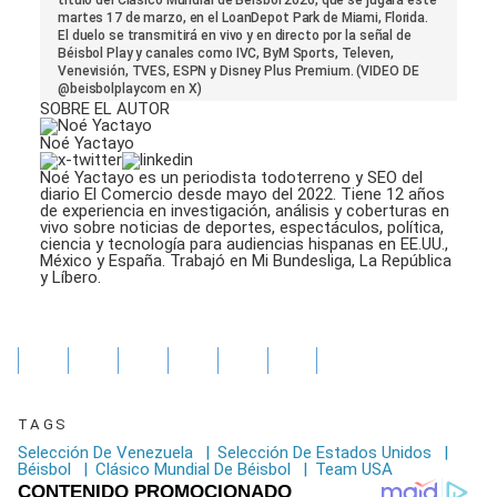
of
martes 17 de marzo, en el LoanDepot Park de Miami, Florida.
2
El duelo se transmitirá en vivo y en directo por la señal de
minutes,
Béisbol Play y canales como IVC, ByM Sports, Televen,
58
Venevisión, TVES, ESPN y Disney Plus Premium. (VIDEO DE
seconds
@beisbolplaycom en X)
SOBRE EL AUTOR
Noé Yactayo
Noé Yactayo es un periodista todoterreno y SEO del
diario El Comercio desde mayo del 2022. Tiene 12 años
de experiencia en investigación, análisis y coberturas en
vivo sobre noticias de deportes, espectáculos, política,
ciencia y tecnología para audiencias hispanas en EE.UU.,
México y España. Trabajó en Mi Bundesliga, La República
y Líbero.
TAGS
Selección De Venezuela
|
Selección De Estados Unidos
|
Béisbol
|
Clásico Mundial De Béisbol
|
Team USA