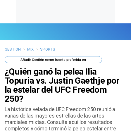
GESTION
>
MIX
>
SPORTS
Últimas Noticias
Añadir
Gestión
como fuente preferida en
Mi Bolsillo
¿Quién ganó la pelea Ilia
Respuestas
Topuria vs. Justin Gaethje por
la estelar del UFC Freedom
Gente
250?
Vida Laboral
La histórica velada de UFC Freedom 250 reunió a
varias de las mayores estrellas de las artes
Tendencias Mix
marciales mixtas. Consulta aquí los resultados
completos y cómo terminó la pelea estelar entre
Sports