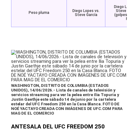
Diego Lopes d
Diego Lopes vs.
Steve Garcia
Peso pluma
Steve García
(golpes) a los
Ronda
WASHINGTON, DISTRITO DE COLUMBIA (ESTADOS
UNIDOS), 14/06/2026.- Lista de canales de televisión y
servicios streaming para ver la pelea entre Ilia Topuria y
Justin Gaethje este sábado 14 de junio por la cartelera
estelar del UFC Freedom 250 en la Casa Blanca. FOTO DE
NOÉ YACTAYO CREADA CON IMÁGENES DE UFC.COM PARA
MAG DE EL COMERCIO
ANTESALA DEL UFC FREEDOM 250