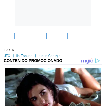
TAGS
UFC
|
Ilia Topuria
|
Justin Gaethje