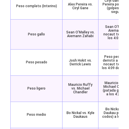
Ciryl Gane derr
Alex Pereira vs.
Pereira por noc
Peso completo (Interino)
Ciryl Gane
(golpes) a los
segundo as
Sean O’Malley 
Aiemann Zah
Sean O’Malley vs.
Peso gallo
nocaut técnico 
Aiemann Zahabi
los 4:02 del
asalto
Peso pesado: J
Josh Hokit vs.
derrotó a Derric
Peso pesado
Derrick Lewis
nocaut técnico 
los 4:09 del seg
Mauricio Ruffy
Mauricio Ruffy
Michael Chandl
Peso ligero
vs. Michael
(patada giratori
Chandler
a los 4:29 del
Bo Nickal derr
Bo Nickal vs. Kyle
Daukau por TKO
Peso medio
Daukaus
codos) a los 4:2
1