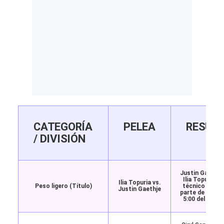
CATEGORÍA
PELEA
RESUL
/ DIVISIÓN
Justin Gaethje
Ilia Topuria p
Ilia Topuria vs.
Peso ligero (Título)
técnico (dete
Justin Gaethje
parte de la esq
5:00 del cuart