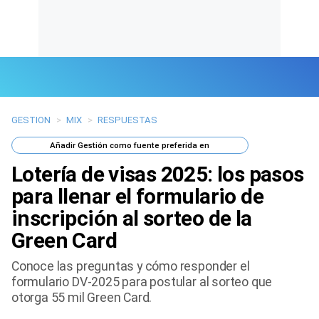
GESTION
>
MIX
>
RESPUESTAS
Últimas Noticias
Añadir
Gestión
como fuente preferida en
Mi Bolsillo
Lotería de visas 2025: los pasos
Respuestas
para llenar el formulario de
inscripción al sorteo de la
Gente
Green Card
Vida Laboral
Conoce las preguntas y cómo responder el
formulario DV-2025 para postular al sorteo que
Tendencias Mix
otorga 55 mil Green Card.
Sports