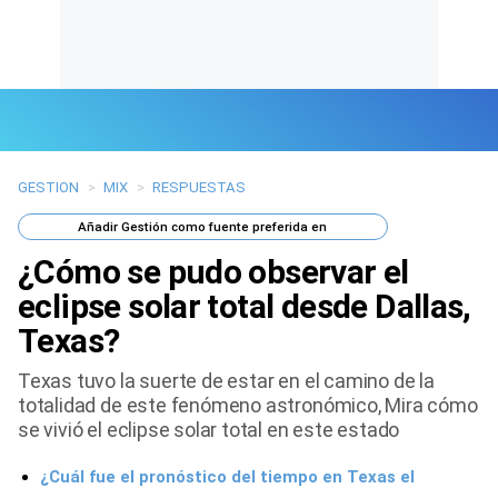
GESTION
>
MIX
>
RESPUESTAS
Últimas Noticias
Añadir
Gestión
como fuente preferida en
Mi Bolsillo
¿Cómo se pudo observar el
Respuestas
eclipse solar total desde Dallas,
Texas?
Gente
Texas tuvo la suerte de estar en el camino de la
Vida Laboral
totalidad de este fenómeno astronómico, Mira cómo
se vivió el eclipse solar total en este estado
Tendencias Mix
¿Cuál fue el pronóstico del tiempo en Texas el
Sports