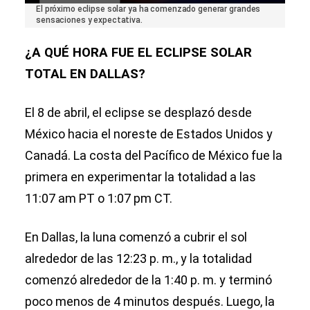
0
El próximo eclipse solar ya ha comenzado generar grandes
seconds
sensaciones y expectativa.
of
1
¿A QUÉ HORA FUE EL ECLIPSE SOLAR
minute,
57
TOTAL EN DALLAS?
seconds
El 8 de abril, el eclipse se desplazó desde
México hacia el noreste de Estados Unidos y
Canadá. La costa del Pacífico de México fue la
primera en experimentar la totalidad a las
11:07 am PT o 1:07 pm CT.
En Dallas, la luna comenzó a cubrir el sol
alrededor de las 12:23 p. m., y la totalidad
comenzó alrededor de la 1:40 p. m. y terminó
poco menos de 4 minutos después. Luego, la