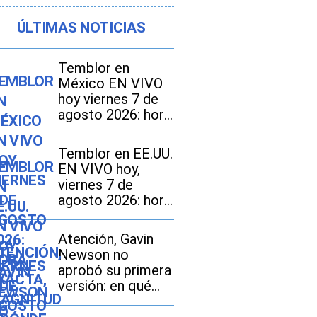
ÚLTIMAS NOTICIAS
Temblor en
México EN VIVO
hoy viernes 7 de
agosto 2026: hora
exacta, magnitud y
dónde fue el
Temblor en EE.UU.
epicentro del
EN VIVO hoy,
último
viernes 7 de
agosto 2026: hora
exacta, magnitud y
dónde fue el
Atención, Gavin
epicentro del
Newson no
último sismo
aprobó su primera
versión: en qué
consiste el