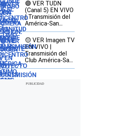
proyecto SB 1013
🟣 VER TUDN
en California y
(Canal 5) EN VIVO
cómo afectaría a
| Transmisión del
los conductores
América-San
Diego GRATIS por
señal abierta
🟡 VER Imagen TV
EN VIVO |
Transmisión del
Club América-San
Diego FC GRATIS
por señal abierta