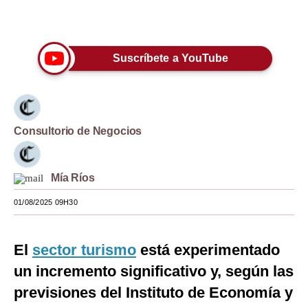
Únete a nuestro canal
Moda
Estilos
Suscríbete a YouTube
Mundo
EEUU
México
Consultorio de Negocios
España
Mía Ríos
Internacional
01/08/2025 09H30
Tecnología
Club del Suscriptor
El
sector turismo
está experimentado
Mix
un incremento significativo y, según las
previsiones del Instituto de Economía y
G de Gestión