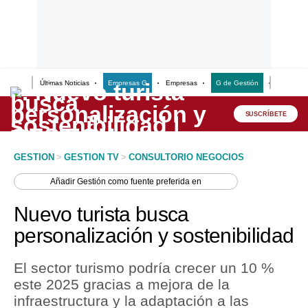
Últimas Noticias
Empresas G
Empresas
G de Gestión
Finanzas
Lo último
Peru Quiosco
SUSCRÍBETE
Portada
GESTION
>
GESTION TV
>
CONSULTORIO NEGOCIOS
Empresas
Añadir
Gestión
como fuente preferida en
Management & Empleo
Nuevo turista busca
Economía
personalización y sostenibilidad
Mercados
El sector turismo podría crecer un 10 %
Perú
este 2025 gracias a mejora de la
infraestructura y la adaptación a las
Política