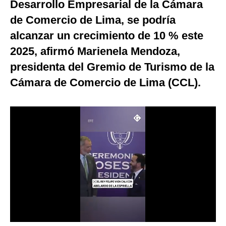
Desarrollo Empresarial de la Cámara
Notas Contratadas
de Comercio de Lima, se podría
Podcast
alcanzar un crecimiento de 10 % este
2025, afirmó Marienela Mendoza,
Gestión TV
presidenta del Gremio de Turismo de la
Videos
Cámara de Comercio de Lima (CCL).
Fotogalerías
gestion.pe
¿quiénes
Somos?
Términos
Y
Condiciones
Política
De
Privacidad