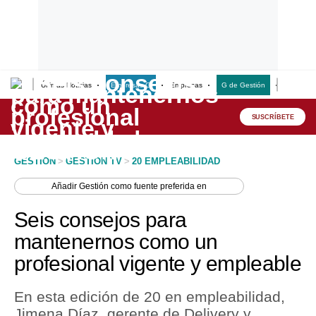
Últimas Noticias
Empresas G
Empresas
G de Gestión
Finanzas
Lo último
Peru Quiosco
SUSCRÍBETE
Portada
GESTION
>
GESTION TV
>
20 EMPLEABILIDAD
Empresas
Añadir
Gestión
como fuente preferida en
Management & Empleo
Seis consejos para
Economía
mantenernos como un
profesional vigente y empleable
Mercados
Perú
En esta edición de 20 en empleabilidad,
Jimena Díaz, gerente de Delivery y
Política