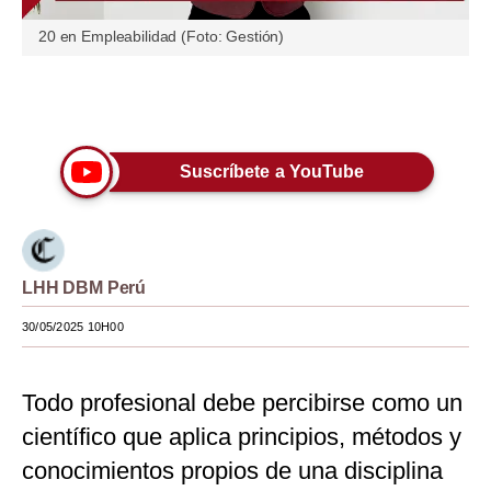
Moda
20 en Empleabilidad (Foto: Gestión)
Estilos
Únete a nuestro canal
Mundo
EEUU
Suscríbete a YouTube
México
España
LHH DBM Perú
Internacional
30/05/2025 10H00
Tecnología
Club del Suscriptor
Todo profesional debe percibirse como un
Mix
científico que aplica principios, métodos y
conocimientos propios de una disciplina
G de Gestión