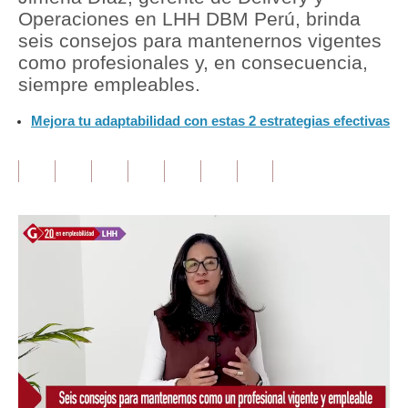
Operaciones en LHH DBM Perú, brinda
Tu Dinero
seis consejos para mantenernos vigentes
como profesionales y, en consecuencia,
Finanzas Personales
siempre empleables.
Inmobiliarias
Mejora tu adaptabilidad con estas 2 estrategias efectivas
Plus G
Opinión
Editorial
Pregunta de hoy
Blogs
Tendencias
Lujo
Viajes