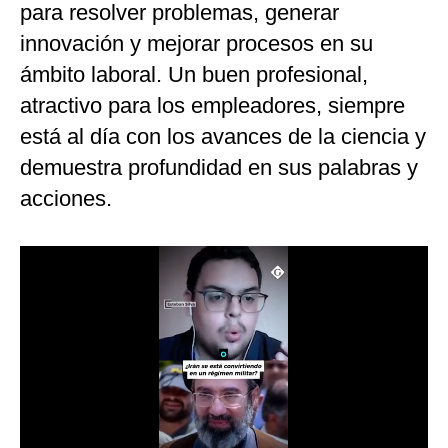
para resolver problemas, generar
Notas Contratadas
innovación y mejorar procesos en su
Podcast
ámbito laboral. Un buen profesional,
atractivo para los empleadores, siempre
Gestión TV
está al día con los avances de la ciencia y
Videos
demuestra profundidad en sus palabras y
Fotogalerías
acciones.
gestion.pe
¿quiénes
Somos?
Términos
Y
Condiciones
Política
De
Privacidad