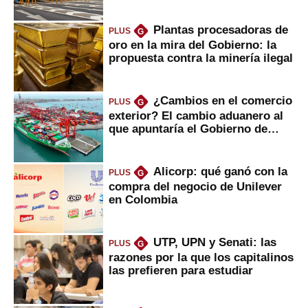
Plantas procesadoras de
PLUS
G
oro en la mira del Gobierno: la
propuesta contra la minería ilegal
¿Cambios en el comercio
PLUS
G
exterior? El cambio aduanero al
que apuntaría el Gobierno de
Fujimori
Alicorp: qué ganó con la
PLUS
G
compra del negocio de Unilever
en Colombia
UTP, UPN y Senati: las
PLUS
G
razones por la que los capitalinos
las prefieren para estudiar