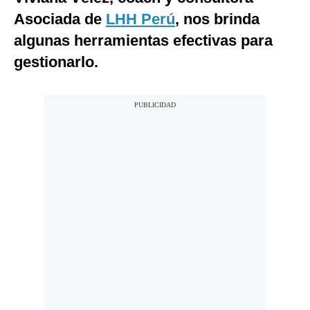
Notas Contratadas
Asociada de
LHH Perú
, nos brinda
algunas herramientas efectivas para
Podcast
gestionarlo.
Gestión TV
Videos
Fotogalerías
gestion.pe
¿quiénes
Somos?
Términos
Y
Condiciones
Política
De
Privacidad