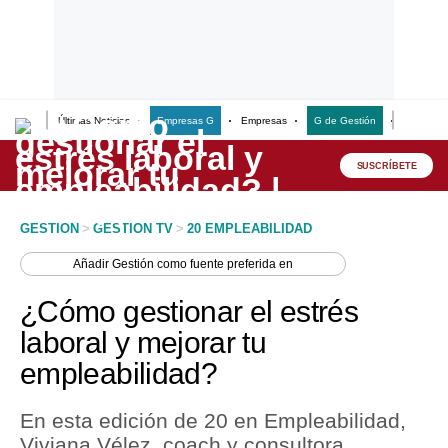
Últimas Noticias
Empresas G
Empresas
G de Gestión
Finanzas
Lo último
Peru Quiosco
SUSCRÍBETE
Portada
GESTION
>
GESTION TV
>
20 EMPLEABILIDAD
Empresas
Añadir
Gestión
como fuente preferida en
Management & Empleo
¿Cómo gestionar el estrés
Economía
laboral y mejorar tu
empleabilidad?
Mercados
Perú
En esta edición de 20 en Empleabilidad,
Viviana Vélez, coach y consultora
Política