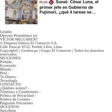
Sunat: César Luna, el
PLUS
G
primer jefe en Gobierno de
Fujimori, ¿qué 4 tareas se
marcan urgentes?
Gestión
Director Periodístico (e)
VÍCTOR MELGAREJO
© Empresa Editora El Comercio S.A.
Calle Paracas #532, Pueblo Libre, Lima.
Copyright© | Gestion.pe | Grupo El Comercio | Todos los derechos
reservados
SECCIONES:
Portada
-
Economía
-
Mundo
-
Perú
-
Tu Dinero
-
Tecnología
CONTACTO:
¿Quiénes somos?
-
Términos y Condiciones
-
Política de Privacidad
-
Politica de Cookies
-
Preguntas Frecuentes
SÍGUENOS:
Suscríbete