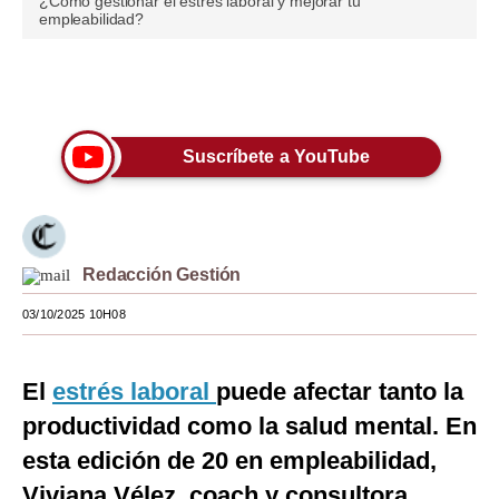
¿Cómo gestionar el estrés laboral y mejorar tu
seconds
empleabilidad?
of
Moda
3
minutes,
Estilos
12
Únete a nuestro canal
seconds
Mundo
Suscríbete a YouTube
EEUU
México
España
Redacción Gestión
Internacional
03/10/2025 10H08
Tecnología
El
estrés laboral
puede afectar tanto la
Club del Suscriptor
productividad como la salud mental. En
Mix
esta edición de 20 en empleabilidad,
G de Gestión
Viviana Vélez, coach y consultora