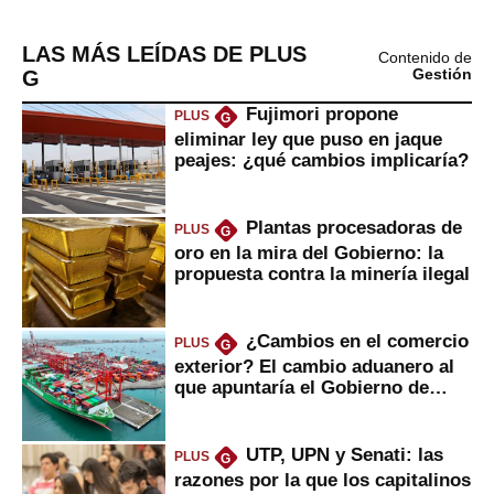
LAS MÁS LEÍDAS DE PLUS
Contenido de
G
Gestión
Fujimori propone
PLUS
G
eliminar ley que puso en jaque
peajes: ¿qué cambios implicaría?
Plantas procesadoras de
PLUS
G
oro en la mira del Gobierno: la
propuesta contra la minería ilegal
¿Cambios en el comercio
PLUS
G
exterior? El cambio aduanero al
que apuntaría el Gobierno de
Fujimori
UTP, UPN y Senati: las
PLUS
G
razones por la que los capitalinos