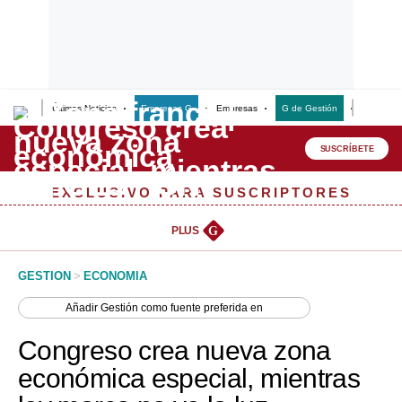
Últimas Noticias
Empresas G
Empresas
G de Gestión
Finanzas
Lo último
Peru Quiosco
SUSCRÍBETE
Portada
EXCLUSIVO PARA SUSCRIPTORES
Empresas
PLUS
G
Management & Empleo
GESTION
>
ECONOMIA
Economía
Añadir
Gestión
como fuente preferida en
Mercados
Congreso crea nueva zona
Perú
económica especial, mientras
Política