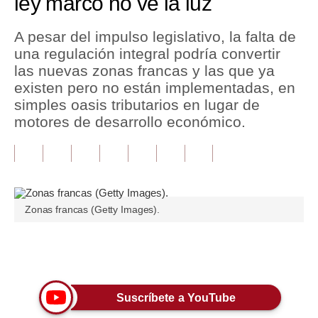
ley marco no ve la luz
Tu Dinero
A pesar del impulso legislativo, la falta de
una regulación integral podría convertir
Finanzas Personales
las nuevas zonas francas y las que ya
Inmobiliarias
existen pero no están implementadas, en
simples oasis tributarios en lugar de
Plus G
motores de desarrollo económico.
Opinión
Editorial
Pregunta de hoy
Zonas francas (Getty Images).
Blogs
Tendencias
Únete a nuestro canal
Lujo
Suscríbete a YouTube
Viajes