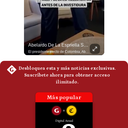
Politica
De
Cookies
Preguntas
Frecuentes
La Frontera Española Colapsa ¿Qué Está Pasando En Ceuta? | Gestión Mundo
Abelardo De La Espriella Se Reúne Con Javier Milei En Cali | Gestión Mundo
La madrugada del 30 de julio de 2026 marcó un antes y un después en el Estrecho de Gibraltar. En cuestión de horas, cerca de 72.000 migrantes marroquíes ingresaron al territorio español de Ceuta, desbordando por completo a una ciudad de apenas 85.000 habitantes. En este video, explicamos los detalles de la emergencia humana y las ramificaciones geopolíticas del conflicto: la trampa de los rumores en redes sociales, el rol de Marruecos, el acercamiento de España a Argelia y la respuesta de la Unión Europea ante las amenazas de suspensión del Tratado Schengen. #Ceuta #España #Marruecos #Geopolitica #PedroSanchez #NoticiasInternacionales #Schengen #Europa #CrisisMigratoria 👉 Suscríbete y activa la campana para no perderte nuestro análisis diario. 🌎 Síguenos en nuestras redes sociales: 📌 Web oficial: https://gestion.pe/mundo/ 📌 LinkedIn: http://bit.ly/3HYIET0 📌 X (Twitter): http://bit.ly/4noZtX9 📌 TikTok: http://bit.ly/4evB6TO
El presidente electo de Colombia, Abelardo de la Espriella, sostuvo una reunión bilateral en Cali con el mandatario argentino Javier Milei. El encuentro se dio pocas horas antes de la ceremonia de investidura presidencial para el periodo 2026-2030, marcando el inicio de una nueva alianza estratégica regional. #DeLaEspriella #JavierMilei #Colombia #Argentina #PoliticaLatina #Shorts 👉 Suscríbete y activa la campana para no perderte nuestro análisis diario. 🌎 Síguenos en nuestras redes sociales: 📌 Web oficial: https://gestion.pe/mundo/ 📌 LinkedIn: http://bit.ly/3HYIET0 📌 X (Twitter): http://bit.ly/4noZtX9 📌 TikTok: http://bit.ly/4evB6TO