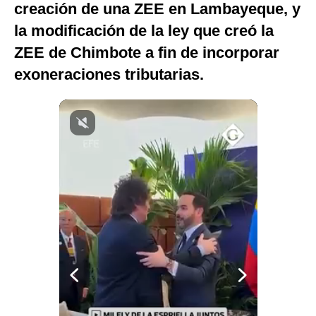
creación de una ZEE en Lambayeque, y
Notas Contratadas
la modificación de la ley que creó la
Podcast
ZEE de Chimbote a fin de incorporar
exoneraciones tributarias.
Gestión TV
Videos
Fotogalerías
gestion.pe
¿quiénes
Somos?
Términos
Y
Condiciones
Política
De
Privacidad