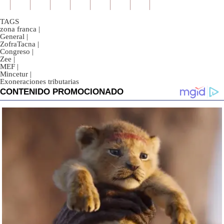
TAGS
zona franca
|
General
|
ZofraTacna
|
Congreso
|
Zee
|
MEF
|
Mincetur
|
Exoneraciones tributarias