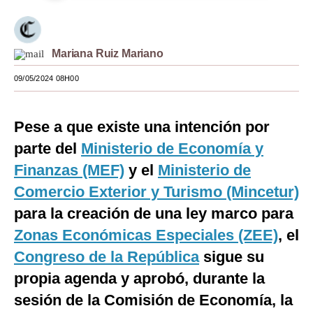
Moda
Estilos
Mariana Ruiz Mariano
Mundo
09/05/2024 08H00
EEUU
Pese a que existe una intención por
México
parte del
Ministerio de Economía y
España
Finanzas (MEF)
y el
Ministerio de
Internacional
Comercio Exterior y Turismo (Mincetur)
para la creación de una ley marco para
Tecnología
Zonas Económicas Especiales (ZEE)
, el
Club del Suscriptor
Congreso de la República
sigue su
Mix
propia agenda y aprobó, durante la
sesión de la Comisión de Economía, la
G de Gestión