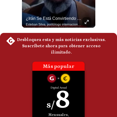
Politica
De
Cookies
La Frontera Española Colapsa ¿Qué Está Pasando En Ceuta? | Gestión Mundo
¿Irán Se Está Convirtiendo En Un Régimen Militar? | #radar24
Preguntas
La madrugada del 30 de julio de 2026 marcó un antes y un después en el Estrecho de Gibraltar. En cuestión de horas, cerca de 72.000 migrantes marroquíes ingresaron al territorio español de Ceuta, desbordando por completo a una ciudad de apenas 85.000 habitantes. En este video, explicamos los detalles de la emergencia humana y las ramificaciones geopolíticas del conflicto: la trampa de los rumores en redes sociales, el rol de Marruecos, el acercamiento de España a Argelia y la respuesta de la Unión Europea ante las amenazas de suspensión del Tratado Schengen. #Ceuta #España #Marruecos #Geopolitica #PedroSanchez #NoticiasInternacionales #Schengen #Europa #CrisisMigratoria 👉 Suscríbete y activa la campana para no perderte nuestro análisis diario. 🌎 Síguenos en nuestras redes sociales: 📌 Web oficial: https://gestion.pe/mundo/ 📌 LinkedIn: http://bit.ly/3HYIET0 📌 X (Twitter): http://bit.ly/4noZtX9 📌 TikTok: http://bit.ly/4evB6TO
Esteban Silva, politólogo internacional, señala que algunos analistas consideran que la estructura religiosa iraní estaría sirviendo para sostener el poder de una cúpula militar. Explica que la Guardia Revolucionaria está aumentando su influencia sobre la seguridad, las decisiones estratégicas y hasta asuntos económicos como el estrecho de Ormuz. #Iran #GuardiaRevolucionaria #Geopolitica #NoticiasInternacionales #Shorts 👉 Suscríbete y activa la campana para no perderte nuestro análisis diario. 🌎 Síguenos en nuestras redes sociales: 📌 Web oficial: https://gestion.pe/mundo/ 📌 LinkedIn: http://bit.ly/3HYIET0 📌 X (Twitter): http://bit.ly/4noZtX9 📌 TikTok: http://bit.ly/4evB6TO
Frecuentes