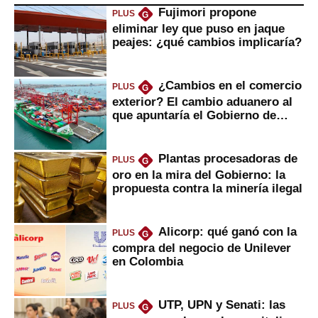
Fujimori propone
PLUS
G
eliminar ley que puso en jaque
peajes: ¿qué cambios implicaría?
¿Cambios en el comercio
PLUS
G
exterior? El cambio aduanero al
que apuntaría el Gobierno de
Fujimori
Plantas procesadoras de
PLUS
G
oro en la mira del Gobierno: la
propuesta contra la minería ilegal
Alicorp: qué ganó con la
PLUS
G
compra del negocio de Unilever
en Colombia
UTP, UPN y Senati: las
PLUS
G