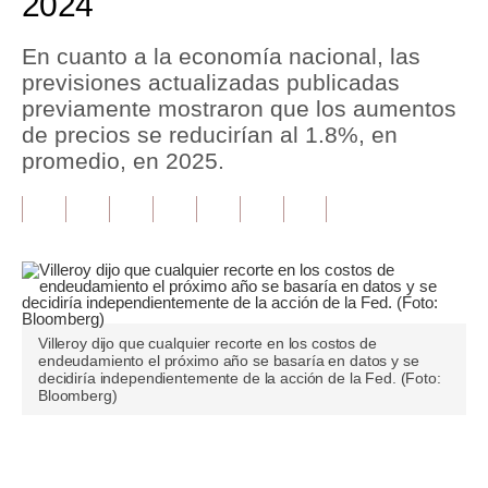
2024
Tu Dinero
En cuanto a la economía nacional, las
previsiones actualizadas publicadas
Finanzas Personales
previamente mostraron que los aumentos
Inmobiliarias
de precios se reducirían al 1.8%, en
promedio, en 2025.
Plus G
Opinión
Editorial
Pregunta de hoy
Villeroy dijo que cualquier recorte en los costos de
Blogs
endeudamiento el próximo año se basaría en datos y se
decidiría independientemente de la acción de la Fed. (Foto:
Tendencias
Bloomberg)
Lujo
Únete a nuestro canal
Viajes