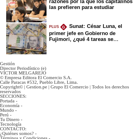
razones por la que los capitalinos
las prefieren para estudiar
Sunat: César Luna, el
PLUS
G
primer jefe en Gobierno de
Fujimori, ¿qué 4 tareas se
marcan urgentes?
Gestión
Director Periodístico (e)
VÍCTOR MELGAREJO
© Empresa Editora El Comercio S.A.
Calle Paracas #532, Pueblo Libre, Lima.
Copyright© | Gestion.pe | Grupo El Comercio | Todos los derechos
reservados
SECCIONES:
Portada
-
Economía
-
Mundo
-
Perú
-
Tu Dinero
-
Tecnología
CONTACTO:
¿Quiénes somos?
-
Términos y Condiciones
-