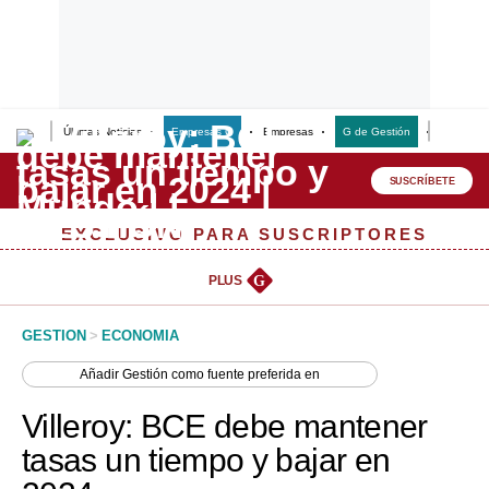
Últimas Noticias
Empresas G
Empresas
G de Gestión
Finanzas
Lo último
Peru Quiosco
SUSCRÍBETE
Portada
EXCLUSIVO PARA SUSCRIPTORES
Empresas
PLUS
G
Management & Empleo
GESTION
>
ECONOMIA
Economía
Añadir
Gestión
como fuente preferida en
Mercados
Villeroy: BCE debe mantener
Perú
tasas un tiempo y bajar en
Política