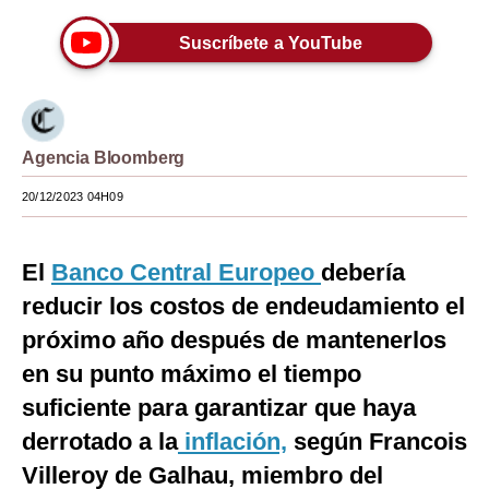
Moda
Suscríbete a YouTube
Estilos
Mundo
Agencia Bloomberg
EEUU
20/12/2023 04H09
México
España
El
Banco Central Europeo
debería
Internacional
reducir los costos de endeudamiento el
próximo año después de mantenerlos
Tecnología
en su punto máximo el tiempo
Club del Suscriptor
suficiente para garantizar que haya
Mix
derrotado a la
inflación,
según Francois
G de Gestión
Villeroy de Galhau, miembro del