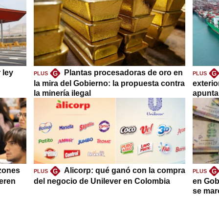
 ley
Plantas procesadoras de oro en
G
G
PLUS
PLUS
la mira del Gobierno: la propuesta contra
exteri
la minería ilegal
apuntar
azones
Alicorp: qué ganó con la compra
G
G
PLUS
PLUS
ieren
del negocio de Unilever en Colombia
en Gob
se mar