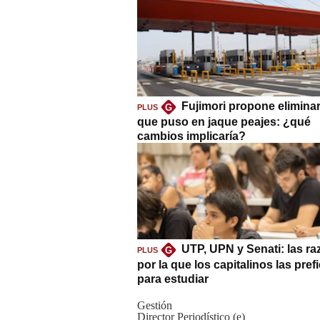
Fujimori propone eliminar
G
PLUS
que puso en jaque peajes: ¿qué
cambios implicaría?
UTP, UPN y Senati: las r
G
PLUS
por la que los capitalinos las pref
para estudiar
Gestión
Director Periodístico (e)