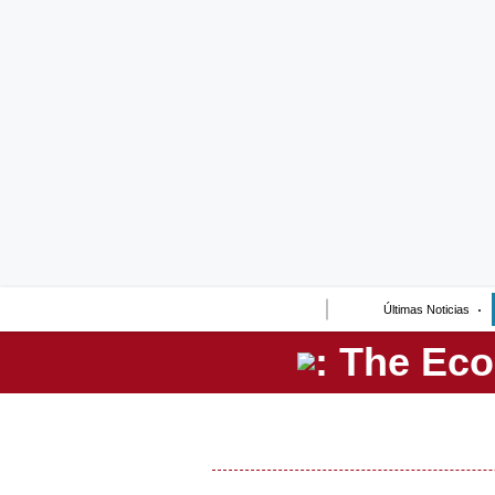
Lo último
Peru Quiosco
Portada
Empresas
Management & Empleo
Economía
Últimas Noticias
Mercados
Perú
Política
Tu Dinero