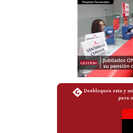
Podcast
Gestión TV
Videos
Fotogalerías
gestion.pe
¿quiénes
Somos?
Términos
Y
Condiciones
Política
De
Privacidad
Politica