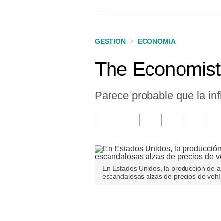
Finanzas Personales
Inmobiliarias
GESTION
>
ECONOMIA
Plus G
The Economist:
Opinión
Editorial
Parece probable que la in
Pregunta de hoy
Blogs
Tendencias
En Estados Unidos, la producción de au
Lujo
escandalosas alzas de precios de vehí
Viajes
Únete a nuestro canal
Moda