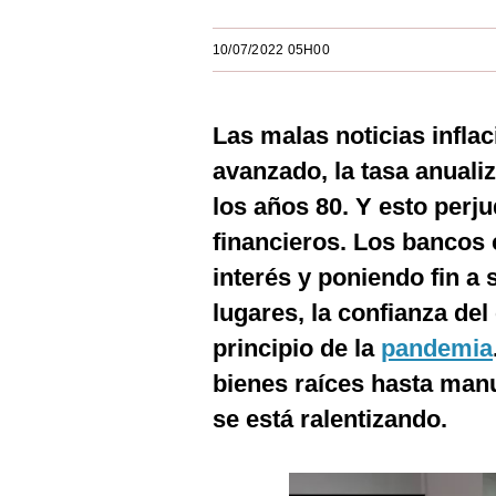
Estilos
10/07/2022 05H00
Mundo
EEUU
Las malas noticias infla
México
avanzado, la tasa anuali
España
los años 80. Y esto perj
financieros. Los bancos 
Internacional
interés y poniendo fin 
Tecnología
lugares, la confianza de
Club del Suscriptor
principio de la
pandemia
Mix
bienes raíces hasta manu
se está ralentizando.
G de Gestión
Notas Contratadas