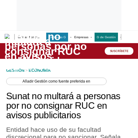
Últimas Noticias
Empresas G
Empresas
G de Gestión
Finanzas
Lo último
Peru Quiosco
SUSCRÍBETE
Portada
GESTION
>
ECONOMIA
Empresas
Añadir
Gestión
como fuente preferida en
Management & Empleo
Sunat no multará a personas
Economía
por no consignar RUC en
avisos publicitarios
Mercados
Perú
Entidad hace uso de su facultad
discrecional para no sancionar. Señala
Política