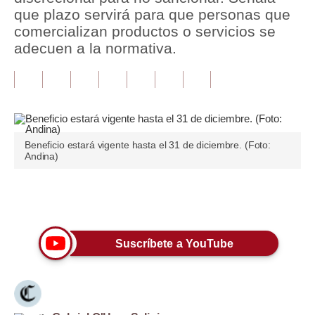
que plazo servirá para que personas que
Tu Dinero
comercializan productos o servicios se
adecuen a la normativa.
Finanzas Personales
Inmobiliarias
Plus G
Opinión
Beneficio estará vigente hasta el 31 de diciembre. (Foto:
Andina)
Editorial
Pregunta de hoy
Únete a nuestro canal
Blogs
Suscríbete a YouTube
Tendencias
Lujo
Viajes