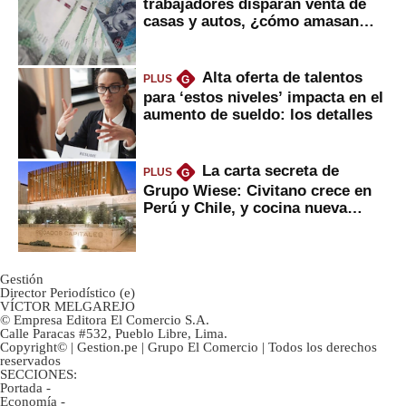
trabajadores disparan venta de
casas y autos, ¿cómo amasan
tanta liquidez?
Alta oferta de talentos
PLUS
G
para ‘estos niveles’ impacta en el
aumento de sueldo: los detalles
La carta secreta de
PLUS
G
Grupo Wiese: Civitano crece en
Perú y Chile, y cocina nueva
marca
Gestión
Director Periodístico (e)
VÍCTOR MELGAREJO
© Empresa Editora El Comercio S.A.
Calle Paracas #532, Pueblo Libre, Lima.
Copyright© | Gestion.pe | Grupo El Comercio | Todos los derechos
reservados
SECCIONES:
Portada
-
Economía
-