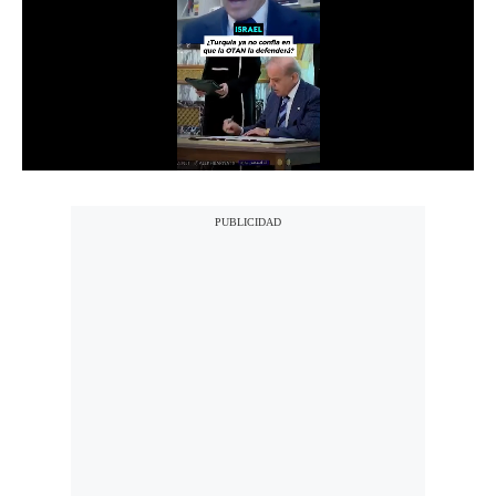
Notas Contratadas
Podcast
Gestión TV
Videos
Fotogalerías
gestion.pe
¿quiénes
Somos?
Términos
Y
Condiciones
Política
De
Privacidad