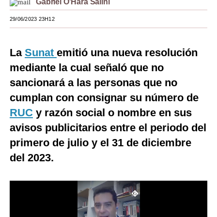
Gabriel O'Hara Salini
Moda
29/06/2023 23H12
Estilos
La
Sunat
emitió una nueva resolución
Mundo
mediante la cual señaló que no
EEUU
sancionará a las personas que no
México
cumplan con consignar su número de
RUC
y razón social o nombre en sus
España
avisos publicitarios entre el periodo del
Internacional
primero de julio y el 31 de diciembre
Tecnología
del 2023.
Club del Suscriptor
Mix
G de Gestión