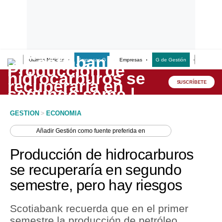
Últimas Noticias
Empresas G
Empresas
G de Gestión
Finanzas
Lo último
Peru Quiosco
SUSCRÍBETE
Portada
GESTION
>
ECONOMIA
Empresas
Añadir
Gestión
como fuente preferida en
Management & Empleo
Producción de hidrocarburos
Economía
se recuperaría en segundo
semestre, pero hay riesgos
Mercados
Perú
Scotiabank recuerda que en el primer
semestre la producción de petróleo
Política