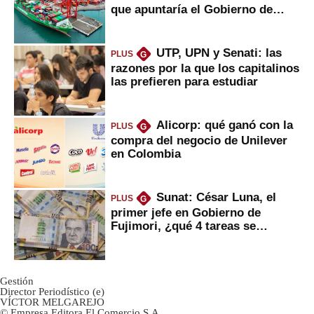
que apuntaría el Gobierno de
Fujimori
UTP, UPN y Senati: las
PLUS
G
razones por la que los capitalinos
las prefieren para estudiar
Alicorp: qué ganó con la
PLUS
G
compra del negocio de Unilever
en Colombia
Sunat: César Luna, el
PLUS
G
primer jefe en Gobierno de
Fujimori, ¿qué 4 tareas se
marcan urgentes?
Gestión
Director Periodístico (e)
VÍCTOR MELGAREJO
© Empresa Editora El Comercio S.A.