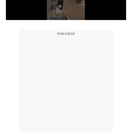
Notas Contratadas
Podcast
Gestión TV
Videos
Fotogalerías
gestion.pe
¿quiénes
Somos?
Términos
Y
Condiciones
Política
De
Privacidad