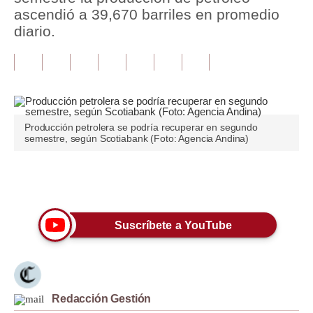
ascendió a 39,670 barriles en promedio
Tu Dinero
diario.
Finanzas Personales
Inmobiliarias
Plus G
Producción petrolera se podría recuperar en segundo
Opinión
semestre, según Scotiabank (Foto: Agencia Andina)
Editorial
Únete a nuestro canal
Pregunta de hoy
Blogs
Suscríbete a YouTube
Tendencias
Lujo
Redacción Gestión
Viajes