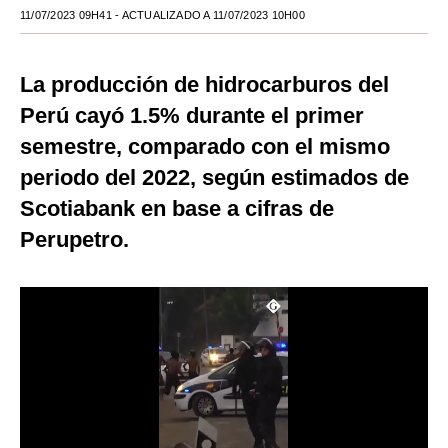
11/07/2023 09H41
- ACTUALIZADO A 11/07/2023 10H00
Moda
Estilos
La producción de hidrocarburos del
Mundo
Perú cayó 1.5% durante el primer
semestre, comparado con el mismo
EEUU
periodo del 2022, según estimados de
México
Scotiabank en base a cifras de
España
Perupetro.
Internacional
Tecnología
Club del Suscriptor
Mix
G de Gestión