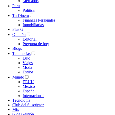
Mercados
Perú
Política
Tu Dinero
Finanzas Personales
Inmobiliarias
Plus G
Opinión
Editorial
Pregunta de hoy
Blogs
Tendencias
Lujo
Viajes
Moda
Estilos
Mundo
EEUU
México
España
Internacional
Tecnología
Club del Suscriptor
Mix
G de Gestión