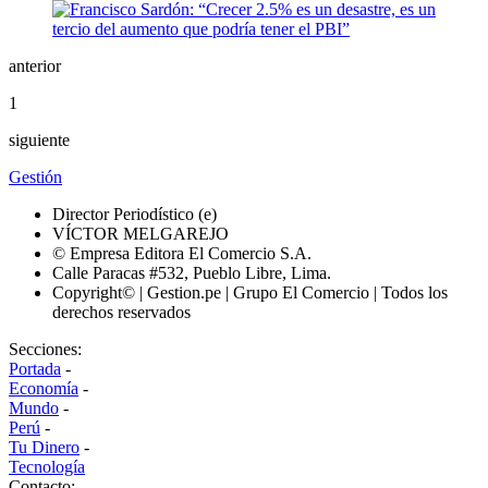
anterior
1
siguiente
Gestión
Director Periodístico (e)
VÍCTOR MELGAREJO
© Empresa Editora El Comercio S.A.
Calle Paracas #532, Pueblo Libre, Lima.
Copyright© | Gestion.pe | Grupo El Comercio | Todos los
derechos reservados
Secciones:
Portada
-
Economía
-
Mundo
-
Perú
-
Tu Dinero
-
Tecnología
Contacto: