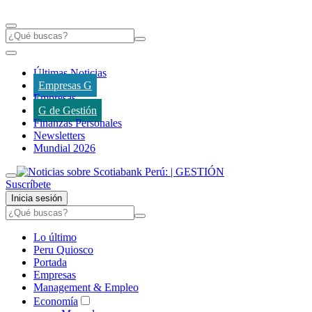
Últimas Noticias
Empresas G
Empresas
G de Gestión
Finanzas Personales
Newsletters
Mundial 2026
Suscríbete
Inicia sesión
Lo último
Peru Quiosco
Portada
Empresas
Management & Empleo
Economía