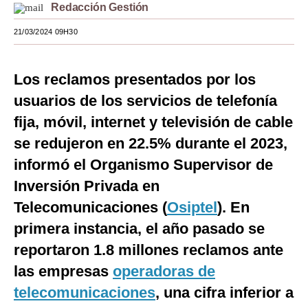
Redacción Gestión
Moda
21/03/2024 09H30
Estilos
Mundo
Los reclamos presentados por los
usuarios de los servicios de telefonía
EEUU
fija, móvil, internet y televisión de cable
México
se redujeron en 22.5% durante el 2023,
España
informó el Organismo Supervisor de
Inversión Privada en
Internacional
Telecomunicaciones (
Osiptel
). En
Tecnología
primera instancia, el año pasado se
Club del Suscriptor
reportaron 1.8 millones reclamos ante
Mix
las empresas
operadoras de
telecomunicaciones
, una cifra inferior a
G de Gestión