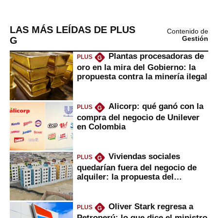
LAS MÁS LEÍDAS DE PLUS
Contenido de
G
Gestión
Plantas procesadoras de
PLUS
G
oro en la mira del Gobierno: la
propuesta contra la minería ilegal
Alicorp: qué ganó con la
PLUS
G
compra del negocio de Unilever
en Colombia
Viviendas sociales
PLUS
G
quedarían fuera del negocio de
alquiler: la propuesta del
gobierno
Oliver Stark regresa a
PLUS
G
Petroperú: lo que dice el ministro