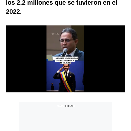
los 2.2 millones que se tuvieron en el
Notas Contratadas
2022.
Podcast
Gestión TV
Videos
Fotogalerías
gestion.pe
¿quiénes
Somos?
Términos
Y
Condiciones
Política
De
Privacidad