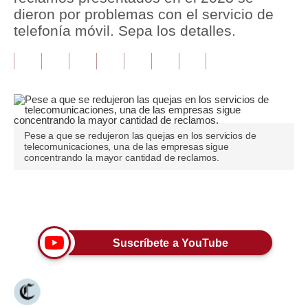
dieron por problemas con el servicio de
Tu Dinero
telefonía móvil. Sepa los detalles.
Finanzas Personales
Inmobiliarias
Plus G
Opinión
Pese a que se redujeron las quejas en los servicios de
telecomunicaciones, una de las empresas sigue
concentrando la mayor cantidad de reclamos.
Editorial
Pregunta de hoy
Únete a nuestro canal
Blogs
Suscríbete a YouTube
Tendencias
Lujo
Viajes