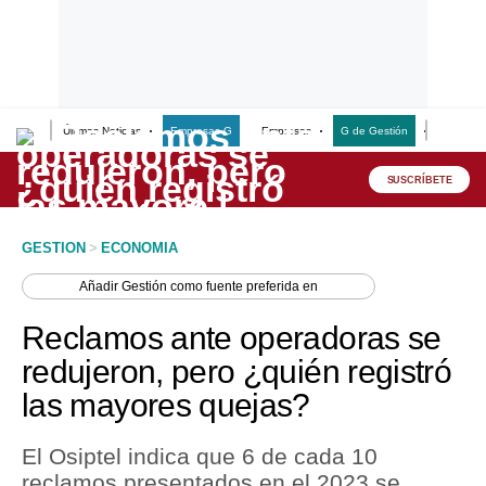
Últimas Noticias
Empresas G
Empresas
G de Gestión
Finanzas
Lo último
Peru Quiosco
SUSCRÍBETE
Portada
GESTION
>
ECONOMIA
Empresas
Añadir
Gestión
como fuente preferida en
Management & Empleo
Reclamos ante operadoras se
Economía
redujeron, pero ¿quién registró
las mayores quejas?
Mercados
Perú
El Osiptel indica que 6 de cada 10
reclamos presentados en el 2023 se
Política