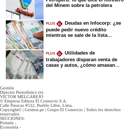
del Minem sobre la petrolera
Deudas en Infocorp: ¿se
PLUS
G
puede pedir nuevo crédito
mientras se sale de la lista
negra?
Utilidades de
PLUS
G
trabajadores disparan venta de
casas y autos, ¿cómo amasan
tanta liquidez?
Gestión
Director Periodístico (e)
VÍCTOR MELGAREJO
© Empresa Editora El Comercio S.A.
Calle Paracas #532, Pueblo Libre, Lima.
Copyright© | Gestion.pe | Grupo El Comercio | Todos los derechos
reservados
SECCIONES:
Portada
-
Economía
-