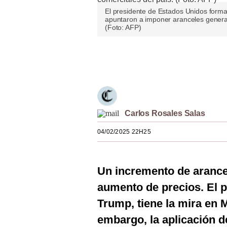
Estilos
El presidente de Estados Unidos forma
apuntaron a imponer aranceles general
(Foto: AFP)
Mundo
EEUU
Únete a nuestro canal
México
España
Internacional
Carlos Rosales Salas
Tecnología
04/02/2025 22H25
Club del Suscriptor
Un incremento de arance
Mix
aumento de precios. El 
G de Gestión
Trump, tiene la mira en 
Notas Contratadas
embargo, la aplicación d