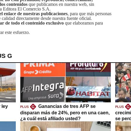
 los contenidos
que publicamos en nuestra web, sin
sa Editora El Comercio S.A.
el enlace de nuestras publicaciones
, para que más personas
calidad directamente desde nuestra fuente oficial.
tar de todo el contenido exclusivo
que elaboramos para
ar este esfuerzo.
US G
 ley
Ganancias de tres AFP se
G
G
PLUS
PLUS
disparan más de 24%, pero en una caen,
crecim
¿a cuál está afiliado usted?
se per