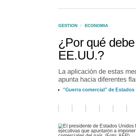
Finanzas Personales
Inmobiliarias
GESTION
>
ECONOMIA
Plus G
¿Por qué debe 
Opinión
EE.UU.?
Editorial
Pregunta de hoy
La aplicación de estas med
apunta hacia diferentes fl
Blogs
“Guerra comercial” de Estados
Tendencias
Lujo
Viajes
Moda