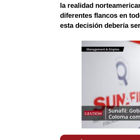
Podcast
la realidad norteamerica
diferentes flancos en to
Gestión TV
esta decisión debería s
Videos
Fotogalerías
gestion.pe
¿quiénes
Somos?
Términos
Y
Condiciones
Política
De
Privacidad
Politica