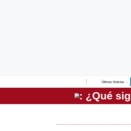
Lo último
Peru Quiosco
Portada
Empresas
Management & Empleo
Economía
Últimas Noticias
Mercados
Perú
Política
Tu Dinero