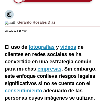
Moda
Estilos
Gerardo Rosales Diaz
Mundo
20/10/2024 15H00
EEUU
México
El uso de
fotografías
y
videos
de
clientes en redes sociales se ha
España
convertido en una estrategia común
Internacional
para muchas
empresas
. Sin embargo,
Tecnología
este enfoque conlleva riesgos legales
Club del Suscriptor
significativos si no se cuenta con el
consentimiento
adecuado de las
Mix
personas cuyas imágenes se utilizan.
G de Gestión