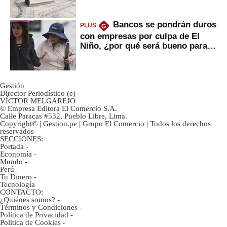
avances?
Bancos se pondrán duros
PLUS
G
con empresas por culpa de El
Niño, ¿por qué será bueno para
ahorristas?
Gestión
Director Periodístico (e)
VÍCTOR MELGAREJO
© Empresa Editora El Comercio S.A.
Calle Paracas #532, Pueblo Libre, Lima.
Copyright© | Gestion.pe | Grupo El Comercio | Todos los derechos
reservados
SECCIONES:
Portada
-
Economía
-
Mundo
-
Perú
-
Tu Dinero
-
Tecnología
CONTACTO:
¿Quiénes somos?
-
Términos y Condiciones
-
Política de Privacidad
-
Politica de Cookies
-