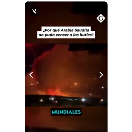
Notas Contratadas
Podcast
Gestión TV
Videos
Fotogalerías
gestion.pe
¿quiénes
Somos?
Términos
Y
Condiciones
Política
De
Privacidad