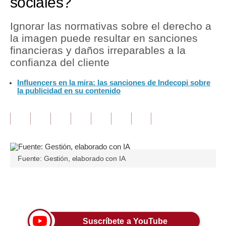
sociales?
Tu Dinero
Ignorar las normativas sobre el derecho a
la imagen puede resultar en sanciones
Finanzas Personales
financieras y daños irreparables a la
Inmobiliarias
confianza del cliente
Plus G
Influencers en la mira: las sanciones de Indecopi sobre
la publicidad en su contenido
Opinión
Editorial
Pregunta de hoy
Fuente: Gestión, elaborado con IA
Blogs
Tendencias
Únete a nuestro canal
Lujo
Viajes
Suscríbete a YouTube