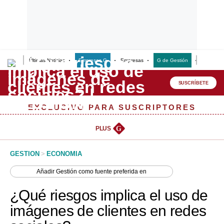
Últimas Noticias
Empresas G
Empresas
G de Gestión
Finanzas
Lo último
Peru Quiosco
SUSCRÍBETE
Portada
EXCLUSIVO PARA SUSCRIPTORES
Empresas
PLUS
G
Management & Empleo
GESTION
>
ECONOMIA
Economía
Añadir
Gestión
como fuente preferida en
Mercados
¿Qué riesgos implica el uso de
Perú
imágenes de clientes en redes
Política