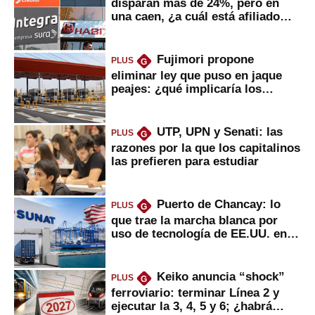
disparan más de 24%, pero en
una caen, ¿a cuál está afiliado
usted?
Fujimori propone
PLUS
G
eliminar ley que puso en jaque
peajes: ¿qué implicaría los
usuarios?
UTP, UPN y Senati: las
PLUS
G
razones por la que los capitalinos
las prefieren para estudiar
Puerto de Chancay: lo
PLUS
G
que trae la marcha blanca por
uso de tecnología de EE.UU. en
mercancías
Keiko anuncia “shock”
PLUS
G
ferroviario: terminar Línea 2 y
ejecutar la 3, 4, 5 y 6; ¿habrá