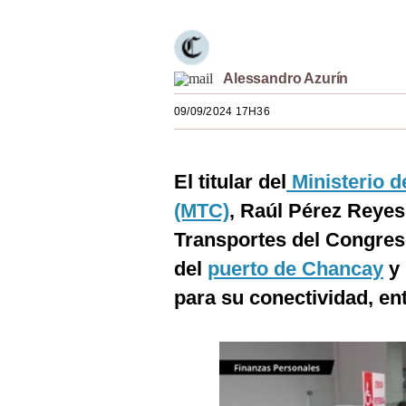
Estilos
Mundo
Alessandro Azurín
EEUU
09/09/2024 17H36
México
España
El titular del
Ministerio 
Internacional
(MTC)
, Raúl Pérez Reyes
Tecnología
Transportes del Congreso
del
puerto de Chancay
y 
Club del Suscriptor
para su conectividad, en
Mix
G de Gestión
Notas Contratadas