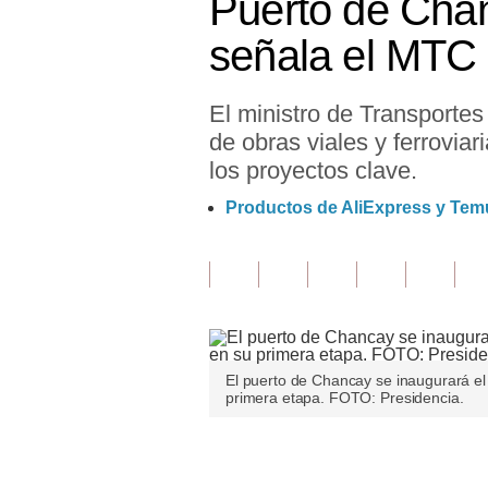
Puerto de Chan
Finanzas Personales
señala el MTC
Inmobiliarias
El ministro de Transporte
Plus G
de obras viales y ferrovia
Opinión
los proyectos clave.
Editorial
Productos de AliExpress y Temu
Pregunta de hoy
Blogs
Tendencias
Lujo
El puerto de Chancay se inaugurará e
primera etapa. FOTO: Presidencia.
Viajes
Únete a nuestro canal
Moda