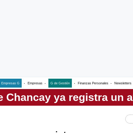
Empresas G
Empresas
G de Gestión
Finanzas Personales
Newsletters