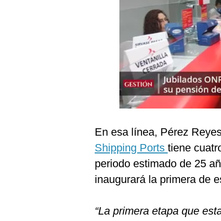
Podcast
Gestión TV
Videos
Fotogalerías
gestion.pe
¿quiénes
En esa línea, Pérez Reye
Somos?
Shipping Ports
tiene cuatr
Términos
Y
periodo estimado de 25 a
Condiciones
inaugurará la primera de e
Política
De
Privacidad
“La primera etapa que est
Politica