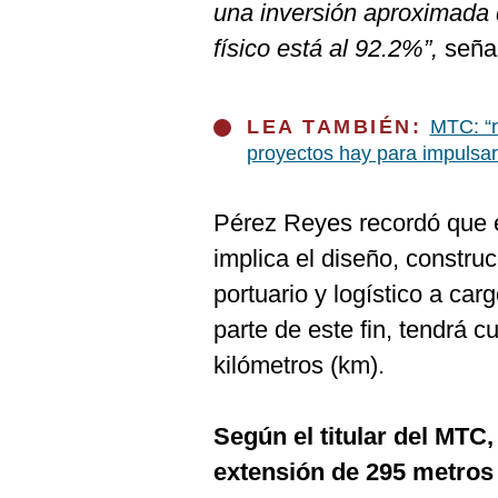
De
una inversión aproximada 
Cookies
físico está al 92.2%”,
señal
Preguntas
Frecuentes
LEA TAMBIÉN:
MTC: “r
proyectos hay para impulsar
Pérez Reyes recordó que e
implica el diseño, constru
portuario y logístico a ca
parte de este fin, tendrá 
kilómetros (km).
Según el titular del MTC,
extensión de 295 metros 