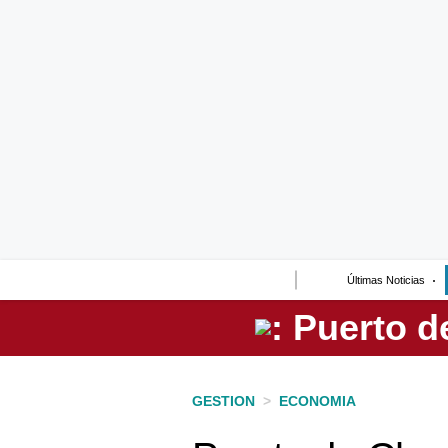
Lo último
Peru Quiosco
Portada
Empresas
Management & Empleo
Economía
Últimas Noticias
Mercados
Perú
Política
GESTION
>
ECONOMIA
Tu Dinero