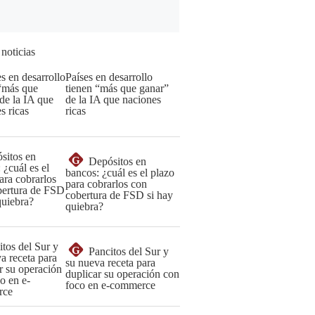
 noticias
Países en desarrollo
tienen “más que ganar”
de la IA que naciones
ricas
G
Depósitos en
bancos: ¿cuál es el plazo
para cobrarlos con
cobertura de FSD si hay
quiebra?
G
Pancitos del Sur y
su nueva receta para
duplicar su operación con
foco en e-commerce