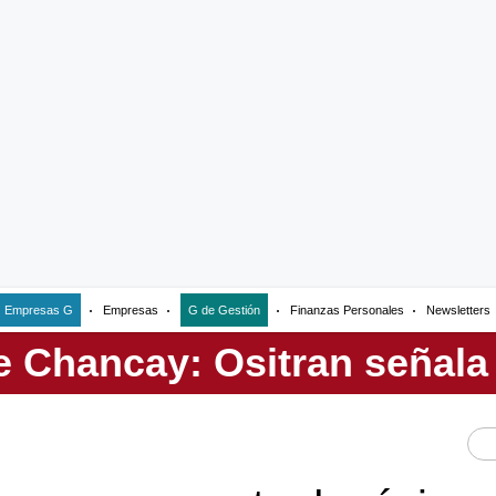
Empresas G
Empresas
G de Gestión
Finanzas Personales
Newsletters