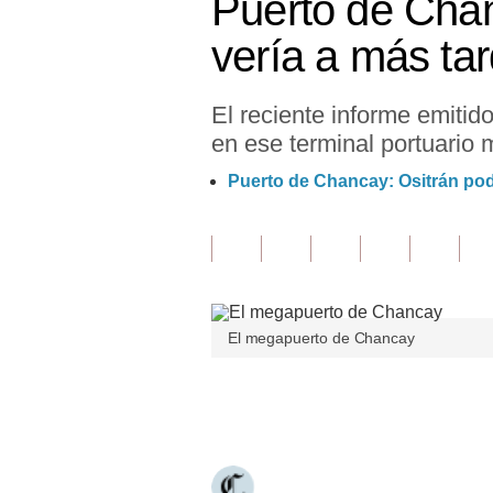
Puerto de Chan
Finanzas Personales
vería a más tar
Inmobiliarias
El reciente informe emitid
Plus G
en ese terminal portuario m
Opinión
Puerto de Chancay: Ositrán podr
Editorial
Pregunta de hoy
Blogs
El megapuerto de Chancay
Tendencias
Lujo
Únete a nuestro canal
Viajes
Moda