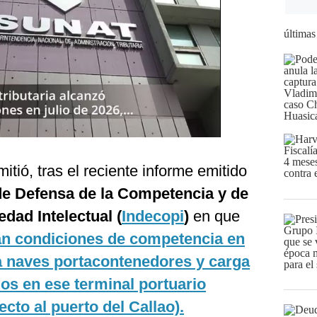
últimas
tió, tras el reciente informe emitido
 de Defensa de la Competencia y de
edad Intelectual (
Indecopi
)
en que
ían condiciones de competencia en
ra naves portacontenedores y carga
os en ese terminal portuario
cto al puerto del Callao).