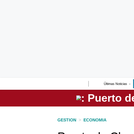
Lo último
Peru Quiosco
Portada
Empresas
Management & Empleo
Economía
Últimas Noticias
Mercados
Perú
Política
GESTION
>
ECONOMIA
Tu Dinero