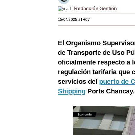
Estilos
Redacción Gestión
Mundo
15/04/2025 21H07
EEUU
El Organismo Supervisor 
México
de Transporte de Uso Púb
España
oficialmente respecto a l
Internacional
regulación tarifaria que 
Tecnología
servicios del
puerto de 
Shipping
Ports Chancay.
Club del Suscriptor
Mix
G de Gestión
Notas Contratadas