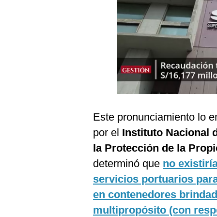
Podcast
Gestión TV
Videos
Fotogalerías
gestion.pe
Este pronunciamiento lo emi
¿quiénes
por el
Instituto Nacional
Somos?
la Protección de la Propi
Términos
Y
determinó que
no existir
Condiciones
servicios portuarios pa
Política
De
en contenedores brindad
Privacidad
multipropósito (con respe
Politica