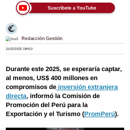
Suscríbete a YouTube
Moda
Estilos
Mundo
Redacción Gestión
EEUU
11/02/2025 19H10
México
España
Durante este 2025, se esperaría captar,
al menos, US$ 400 millones en
Internacional
compromisos de
inversión extranjera
Tecnología
directa
, informó la Comisión de
Club del Suscriptor
Promoción del Perú para la
Exportación y el Turismo (
PromPerú
).
Mix
G de Gestión