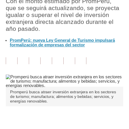
Con el monto estimado por PromPerú,
que se seguirá actualizando, se proyecta
Tu Dinero
igualar o superar el nivel de inversión
extranjera directa alcanzado durante el
Finanzas Personales
año pasado.
Inmobiliarias
PromPerú: nueva Ley General de Turismo impulsará
formalización de empresas del sector
Plus G
Opinión
Editorial
Pregunta de hoy
Blogs
Promperú busca atraer inversión extranjera en los sectores
de turismo; manufactura; alimentos y bebidas; servicios, y
energías renovables.
Tendencias
Lujo
Únete a nuestro canal
Viajes