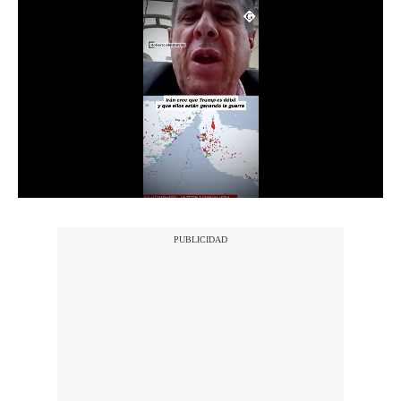
Notas Contratadas
Podcast
Gestión TV
Videos
Fotogalerías
gestion.pe
¿quiénes
Somos?
Términos
Y
Condiciones
Política
De
Privacidad