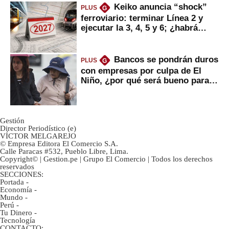
Keiko anuncia “shock”
PLUS
G
ferroviario: terminar Línea 2 y
ejecutar la 3, 4, 5 y 6; ¿habrá
avances?
Bancos se pondrán duros
PLUS
G
con empresas por culpa de El
Niño, ¿por qué será bueno para
ahorristas?
Gestión
Director Periodístico (e)
VÍCTOR MELGAREJO
© Empresa Editora El Comercio S.A.
Calle Paracas #532, Pueblo Libre, Lima.
Copyright© | Gestion.pe | Grupo El Comercio | Todos los derechos
reservados
SECCIONES:
Portada
-
Economía
-
Mundo
-
Perú
-
Tu Dinero
-
Tecnología
CONTACTO: