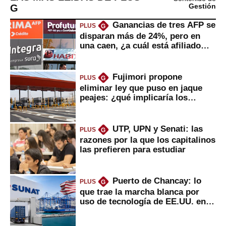
G
Gestión
Ganancias de tres AFP se
PLUS
G
disparan más de 24%, pero en
una caen, ¿a cuál está afiliado
usted?
Fujimori propone
PLUS
G
eliminar ley que puso en jaque
peajes: ¿qué implicaría los
usuarios?
UTP, UPN y Senati: las
PLUS
G
razones por la que los capitalinos
las prefieren para estudiar
Puerto de Chancay: lo
PLUS
G
que trae la marcha blanca por
uso de tecnología de EE.UU. en
mercancías