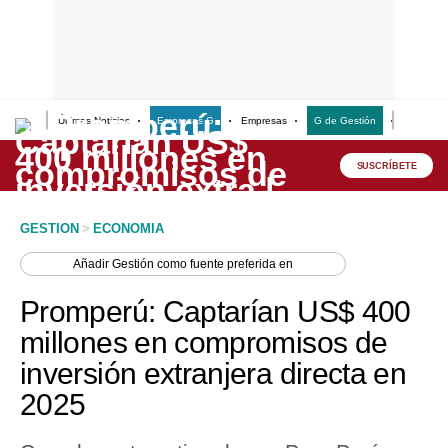
Últimas Noticias
Empresas G
Empresas
G de Gestión
Finanzas
Lo último
Peru Quiosco
SUSCRÍBETE
Portada
GESTION
>
ECONOMIA
Empresas
Añadir
Gestión
como fuente preferida en
Management & Empleo
Promperú: Captarían US$ 400
Economía
millones en compromisos de
inversión extranjera directa en
Mercados
2025
Perú
Política