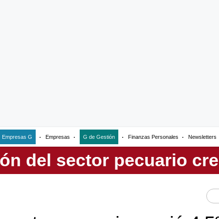
Empresas G
Empresas
G de Gestión
Finanzas Personales
Newsletters