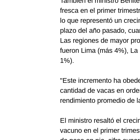
También el ministro Benite
De
Cookies
fresca en el primer trimest
Preguntas
lo que representó un crec
Frecuentes
plazo del año pasado, cua
Las regiones de mayor pro
fueron Lima (más 4%), La
1%).
"Este incremento ha obede
cantidad de vacas en orde
rendimiento promedio de la
El ministro resaltó el cre
vacuno en el primer trimes