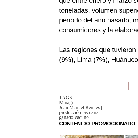
que entre enero y marzo s
toneladas, volumen superi
período del año pasado, i
consumidores y la elabora
Las regiones que tuvieron
(9%), Lima (7%), Huánuco 
TAGS
Minagri
|
Juan Manuel Benites
|
producción pecuaria
|
ganado vacuno