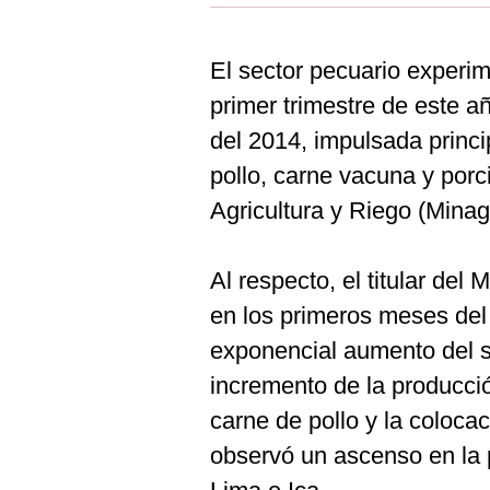
Estilos
Mundo
El sector pecuario experi
primer trimestre de este 
EEUU
del 2014, impulsada princ
México
pollo, carne vacuna y porc
España
Agricultura y Riego (Minagr
Internacional
Al respecto, el titular del
Tecnología
en los primeros meses del
Club del Suscriptor
exponencial aumento del s
Mix
incremento de la producci
G de Gestión
carne de pollo y la coloca
observó un ascenso en la 
Notas Contratadas