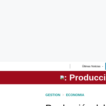
Lo último
Peru Quiosco
Portada
Empresas
Management & Empleo
Economía
Últimas Noticias
Mercados
Perú
Política
GESTION
>
ECONOMIA
Tu Dinero