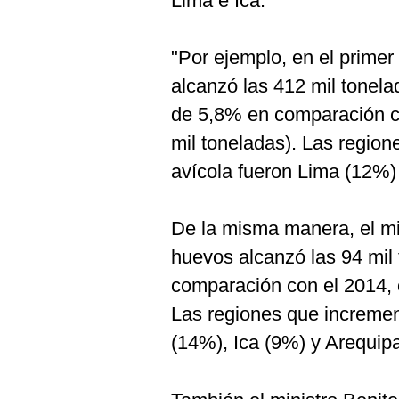
Lima e Ica.
Podcast
Gestión TV
"Por ejemplo, en el primer
Videos
alcanzó las 412 mil tonela
de 5,8% en comparación c
Fotogalerías
mil toneladas). Las regio
avícola fueron Lima (12%) 
gestion.pe
De la misma manera, el mi
¿quiénes
Somos?
huevos alcanzó las 94 mil 
Términos
comparación con el 2014, 
Y
Condiciones
Las regiones que incremen
Política
(14%), Ica (9%) y Arequip
De
Privacidad
Politica