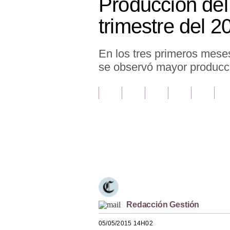
Producción del
Finanzas Personales
trimestre del 2
Inmobiliarias
En los tres primeros meses
Plus G
se observó mayor producci
Opinión
Editorial
Pregunta de hoy
Blogs
Únete a nuestro canal
Tendencias
Lujo
Viajes
Redacción Gestión
Moda
05/05/2015 14H02