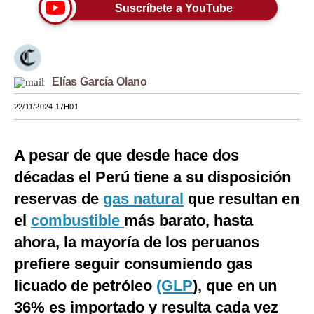
Suscríbete a YouTube
Moda
Estilos
Mundo
Elías García Olano
EEUU
22/11/2024 17H01
México
A pesar de que desde hace dos
España
décadas el Perú tiene a su disposición
Internacional
reservas de
gas natural
que resultan en
Tecnología
el
combustible
más barato, hasta
ahora, la mayoría de los peruanos
Club del Suscriptor
prefiere seguir consumiendo gas
Mix
licuado de petróleo
(GLP
), que en un
G de Gestión
36% es importado y resulta cada vez