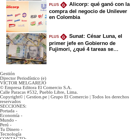
Alicorp: qué ganó con la
PLUS
G
compra del negocio de Unilever
en Colombia
Sunat: César Luna, el
PLUS
G
primer jefe en Gobierno de
Fujimori, ¿qué 4 tareas se
marcan urgentes?
Gestión
Director Periodístico (e)
VÍCTOR MELGAREJO
© Empresa Editora El Comercio S.A.
Calle Paracas #532, Pueblo Libre, Lima.
Copyright© | Gestion.pe | Grupo El Comercio | Todos los derechos
reservados
SECCIONES:
Portada
-
Economía
-
Mundo
-
Perú
-
Tu Dinero
-
Tecnología
CONTACTO: