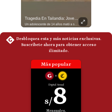
Politica
De
Cookies
¿Por Qué EE.UU. Necesita Desesperadamente Al Golfo? | Gestión Mundo
Tragedia En Tailandia: Joven De 14 Años Ataca A Su Familia Y Colegio | Gestión Mundo
Preguntas
Esteban Silva, politólogo internacional, explica que Estados Unidos necesita el apoyo territorial y marítimo de sus aliados del Golfo para operar cerca de Irán. Según su análisis, Teherán busca amenazar su estabilidad energética y económica para que estos gobiernos presionen a Washington y lo obliguen a negociar. #Iran #EEUU #Geopolitica #NoticiasInternacionales #Shorts 👉 Suscríbete y activa la campana para no perderte nuestro análisis diario. 🌎 Síguenos en nuestras redes sociales: 📌 Web oficial: https://gestion.pe/mundo/ 📌 LinkedIn: http://bit.ly/3HYIET0 📌 X (Twitter): http://bit.ly/4noZtX9 📌 TikTok: http://bit.ly/4evB6TO
Un adolescente de 14 años mató a sus abuelos y luego atacó su colegio de secundaria en Tailandia, dejando cinco fallecidos adicionales y más de 30 heridos antes de quitarse la vida. Según las autoridades y el primer ministro Anutin Charnvirakul, el hecho habría sido motivado por estrés académico extremo. El suceso reabre el debate sobre la alta posesión de armas de fuego en el país asiático. #Tailandia #Noticias #UltimaHora #NoticiasInternacionales #Shorts 👉 Suscríbete y activa la campana para no perderte nuestro análisis diario. 🌎 Síguenos en nuestras redes sociales: 📌 Web oficial: https://gestion.pe/mundo/ 📌 LinkedIn: http://bit.ly/3HYIET0 📌 X (Twitter): http://bit.ly/4noZtX9 📌 TikTok: http://bit.ly/4evB6TO
Frecuentes