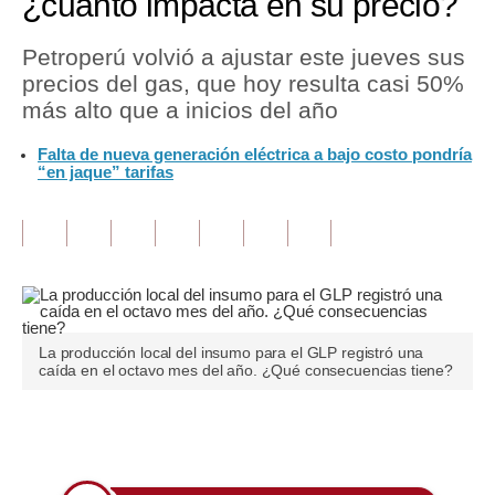
¿cuánto impacta en su precio?
Tu Dinero
Petroperú volvió a ajustar este jueves sus
precios del gas, que hoy resulta casi 50%
Finanzas Personales
más alto que a inicios del año
Inmobiliarias
Falta de nueva generación eléctrica a bajo costo pondría
“en jaque” tarifas
Plus G
Opinión
Editorial
Pregunta de hoy
Blogs
La producción local del insumo para el GLP registró una
caída en el octavo mes del año. ¿Qué consecuencias tiene?
Tendencias
Lujo
Únete a nuestro canal
Viajes