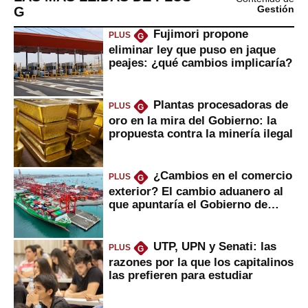
G
Gestión
Fujimori propone
PLUS
G
eliminar ley que puso en jaque
peajes: ¿qué cambios implicaría?
Plantas procesadoras de
PLUS
G
oro en la mira del Gobierno: la
propuesta contra la minería ilegal
¿Cambios en el comercio
PLUS
G
exterior? El cambio aduanero al
que apuntaría el Gobierno de
Fujimori
UTP, UPN y Senati: las
PLUS
G
razones por la que los capitalinos
las prefieren para estudiar