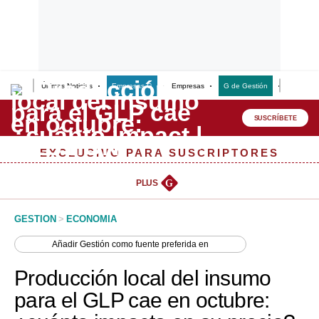
Últimas Noticias
Empresas G
Empresas
G de Gestión
Finanzas
Lo último
Peru Quiosco
SUSCRÍBETE
Portada
EXCLUSIVO PARA SUSCRIPTORES
Empresas
PLUS
G
Management & Empleo
GESTION
>
ECONOMIA
Economía
Añadir
Gestión
como fuente preferida en
Mercados
Producción local del insumo
Perú
para el GLP cae en octubre:
Política