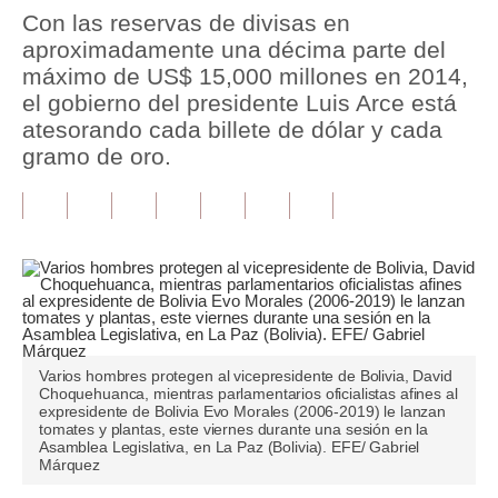
Con las reservas de divisas en
Tu Dinero
aproximadamente una décima parte del
máximo de US$ 15,000 millones en 2014,
Finanzas Personales
el gobierno del presidente Luis Arce está
atesorando cada billete de dólar y cada
Inmobiliarias
gramo de oro.
Plus G
Opinión
Editorial
Pregunta de hoy
Blogs
Varios hombres protegen al vicepresidente de Bolivia, David
Choquehuanca, mientras parlamentarios oficialistas afines al
Tendencias
expresidente de Bolivia Evo Morales (2006-2019) le lanzan
tomates y plantas, este viernes durante una sesión en la
Lujo
Asamblea Legislativa, en La Paz (Bolivia). EFE/ Gabriel
Márquez
Viajes