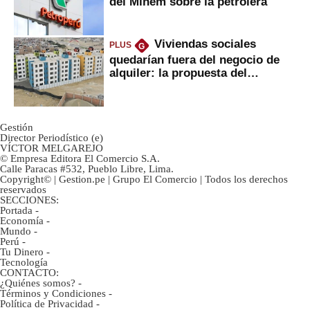
del Minem sobre la petrolera
Viviendas sociales
PLUS
G
quedarían fuera del negocio de
alquiler: la propuesta del
gobierno
Gestión
Director Periodístico (e)
VÍCTOR MELGAREJO
© Empresa Editora El Comercio S.A.
Calle Paracas #532, Pueblo Libre, Lima.
Copyright© | Gestion.pe | Grupo El Comercio | Todos los derechos
reservados
SECCIONES:
Portada
-
Economía
-
Mundo
-
Perú
-
Tu Dinero
-
Tecnología
CONTACTO:
¿Quiénes somos?
-
Términos y Condiciones
-
Política de Privacidad
-