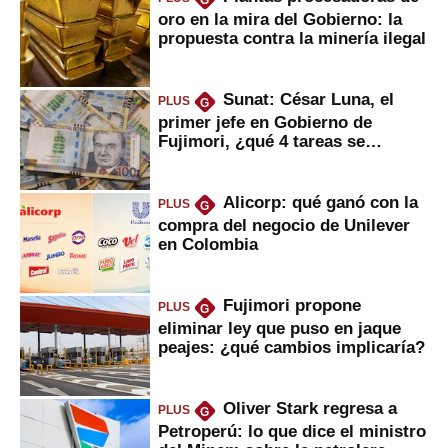
oro en la mira del Gobierno: la
propuesta contra la minería ilegal
Sunat: César Luna, el
PLUS
G
primer jefe en Gobierno de
Fujimori, ¿qué 4 tareas se
marcan urgentes?
Alicorp: qué ganó con la
PLUS
G
compra del negocio de Unilever
en Colombia
Fujimori propone
PLUS
G
eliminar ley que puso en jaque
peajes: ¿qué cambios implicaría?
Oliver Stark regresa a
PLUS
G
Petroperú: lo que dice el ministro