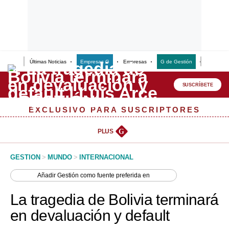
Últimas Noticias
Empresas G
Empresas
G de Gestión
Finanzas
Lo último
Peru Quiosco
SUSCRÍBETE
Portada
EXCLUSIVO PARA SUSCRIPTORES
Empresas
PLUS
G
Management & Empleo
GESTION
>
MUNDO
>
INTERNACIONAL
Economía
Añadir
Gestión
como fuente preferida en
Mercados
La tragedia de Bolivia terminará
Perú
en devaluación y default
Política