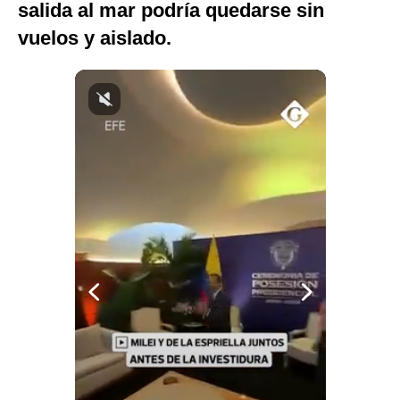
salida al mar podría quedarse sin
Notas Contratadas
vuelos y aislado.
Podcast
Gestión TV
Videos
Fotogalerías
gestion.pe
¿quiénes
Somos?
Términos
Y
Condiciones
Política
De
Privacidad