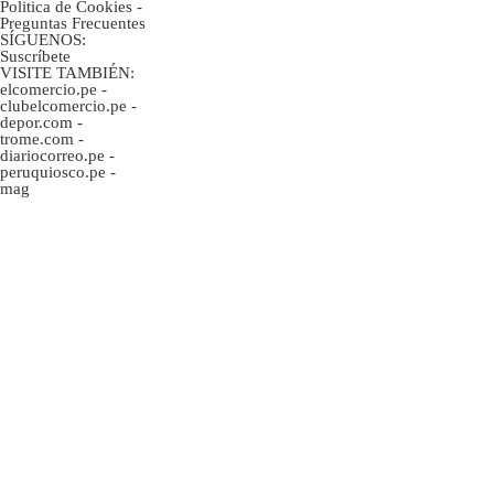
Politica de Cookies
-
Preguntas Frecuentes
SÍGUENOS:
Suscríbete
VISITE TAMBIÉN:
elcomercio.pe
-
clubelcomercio.pe
-
depor.com
-
trome.com
-
diariocorreo.pe
-
peruquiosco.pe
-
mag