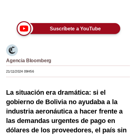
Moda
Únete a nuestro canal
Estilos
Suscríbete a YouTube
Mundo
EEUU
México
Agencia Bloomberg
España
21/11/2024 09H56
Internacional
La situación era dramática: si el
Tecnología
gobierno de Bolivia no ayudaba a la
Club del Suscriptor
industria aeronáutica a hacer frente a
Mix
las demandas urgentes de pago en
dólares de los proveedores, el país sin
G de Gestión