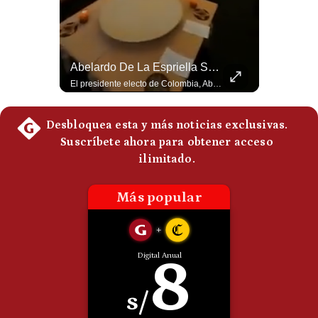
Politica
De
Cookies
Preguntas
Felipe VI Se Reúne Con De La Espriella Antes De La Investidura | Gestión Mundo
Abelardo De La Espriella Se Reúne Con Javier Milei En Cali | Gestión Mundo
Frecuentes
El rey Felipe VI de España llegó a Cali para reunirse con el presidente electo de Colombia, Abelardo de la Espriella, horas antes de su histórica investidura presidencial. Un encuentro clave que refuerza las relaciones diplomáticas y bilaterales entre ambas naciones antes de la ceremonia oficial. ¿Qué opinas sobre el papel diplomático de España en la política latinoamericana? #FelipeVI #DeLaEspriella #Colombia #Espana #PoliticaInternacional #Shorts 👉 Suscríbete y activa la campana para no perderte nuestro análisis diario. 🌎 Síguenos en nuestras redes sociales: 📌 Web oficial: https://gestion.pe/mundo/ 📌 LinkedIn: http://bit.ly/3HYIET0 📌 X (Twitter): http://bit.ly/4noZtX9 📌 TikTok: http://bit.ly/4evB6TO
El presidente electo de Colombia, Abelardo de la Espriella, sostuvo una reunión bilateral en Cali con el mandatario argentino Javier Milei. El encuentro se dio pocas horas antes de la ceremonia de investidura presidencial para el periodo 2026-2030, marcando el inicio de una nueva alianza estratégica regional. #DeLaEspriella #JavierMilei #Colombia #Argentina #PoliticaLatina #Shorts 👉 Suscríbete y activa la campana para no perderte nuestro análisis diario. 🌎 Síguenos en nuestras redes sociales: 📌 Web oficial: https://gestion.pe/mundo/ 📌 LinkedIn: http://bit.ly/3HYIET0 📌 X (Twitter): http://bit.ly/4noZtX9 📌 TikTok: http://bit.ly/4evB6TO