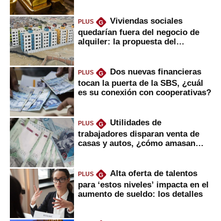
Viviendas sociales
PLUS
G
quedarían fuera del negocio de
alquiler: la propuesta del
gobierno
Dos nuevas financieras
PLUS
G
tocan la puerta de la SBS, ¿cuál
es su conexión con cooperativas?
Utilidades de
PLUS
G
trabajadores disparan venta de
casas y autos, ¿cómo amasan
tanta liquidez?
Alta oferta de talentos
PLUS
G
para ‘estos niveles’ impacta en el
aumento de sueldo: los detalles