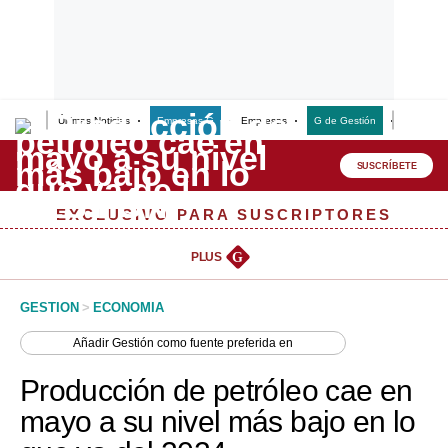
Últimas Noticias
Empresas G
Empresas
G de Gestión
Finanzas
Lo último
Peru Quiosco
SUSCRÍBETE
Portada
EXCLUSIVO PARA SUSCRIPTORES
Empresas
PLUS
G
Management & Empleo
GESTION
>
ECONOMIA
Economía
Añadir
Gestión
como fuente preferida en
Mercados
Producción de petróleo cae en
Perú
mayo a su nivel más bajo en lo
Política