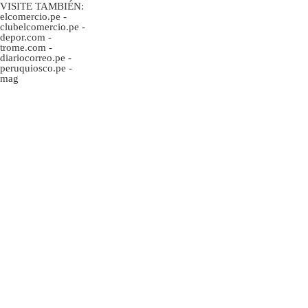
VISITE TAMBIÉN:
elcomercio.pe
-
clubelcomercio.pe
-
depor.com
-
trome.com
-
diariocorreo.pe
-
peruquiosco.pe
-
mag