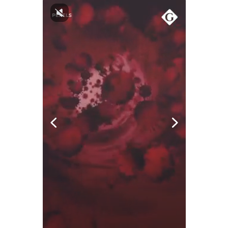
Notas Contratadas
Podcast
Gestión TV
Videos
Fotogalerías
gestion.pe
¿quiénes
Somos?
Términos
Y
Condiciones
Política
De
Privacidad