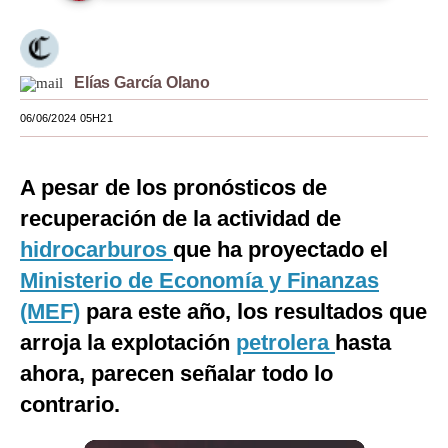
Moda
Estilos
Elías García Olano
Mundo
06/06/2024 05H21
EEUU
A pesar de los pronósticos de
México
recuperación de la actividad de
España
hidrocarburos
que ha proyectado el
Internacional
Ministerio de Economía y Finanzas
(MEF)
para este año, los resultados que
Tecnología
arroja la explotación
petrolera
hasta
Club del Suscriptor
ahora, parecen señalar todo lo
Mix
contrario.
G de Gestión