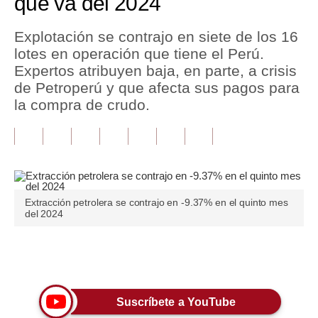
que va del 2024
Tu Dinero
Explotación se contrajo en siete de los 16
lotes en operación que tiene el Perú.
Finanzas Personales
Expertos atribuyen baja, en parte, a crisis
Inmobiliarias
de Petroperú y que afecta sus pagos para
la compra de crudo.
Plus G
Opinión
Editorial
Pregunta de hoy
Extracción petrolera se contrajo en -9.37% en el quinto mes
del 2024
Blogs
Tendencias
Únete a nuestro canal
Lujo
Suscríbete a YouTube
Viajes