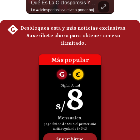
Abelardo De La Espriella Se Reúne Con Javier Milei En Cali | Gestión Mundo
Qué Es La Ciclosporosis Y Por Qué Está En Aumento | Gestión Mundo
Politica
El presidente electo de Colombia, Abelardo de la Espriella, sostuvo una reunión bilateral en Cali con el mandatario argentino Javier Milei. El encuentro se dio pocas horas antes de la ceremonia de investidura presidencial para el periodo 2026-2030, marcando el inicio de una nueva alianza estratégica regional. #DeLaEspriella #JavierMilei #Colombia #Argentina #PoliticaLatina #Shorts 👉 Suscríbete y activa la campana para no perderte nuestro análisis diario. 🌎 Síguenos en nuestras redes sociales: 📌 Web oficial: https://gestion.pe/mundo/ 📌 LinkedIn: http://bit.ly/3HYIET0 📌 X (Twitter): http://bit.ly/4noZtX9 📌 TikTok: http://bit.ly/4evB6TO
La #ciclosporiasis vuelve a poner bajo alerta la #seguridadalimentaria en #EstadosUnidos ante un importante #brote de infecciones por #Cyclospora, un #parásito microscópico que puede transmitirse mediante #agua y #alimentos contaminados. La investigación sanitaria ha relacionado parte de los casos con #lechugaiceberg procedente del centro de #México, aunque las autoridades continúan investigando el alcance y las fuentes de las infecciones. ¿Qué es la ciclosporiasis, cómo se contagia y cuáles son sus síntomas? En este video explicamos qué se sabe del brote, por qué puede causar #diarrea prolongada, qué ocurre en Estados Unidos, México y otros países, y cuáles son las principales recomendaciones para reducir el riesgo. #EstadosUnidos #Mexico #usanews #diarrea #brote #Cyclospora #ciclosporiasis #lechugaiceberg #alertasanitaria 👉 Suscríbete y activa la campana para no perderte nuestro análisis diario. 🌎 Síguenos en nuestras redes sociales: 📌 Web oficial: https://gestion.pe/mundo/ 📌 LinkedIn: http://bit.ly/3HYIET0 📌 X (Twitter): http://bit.ly/4noZtX9 📌 TikTok: http://bit.ly/4evB6TO
De
Cookies
Preguntas
Frecuentes