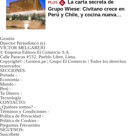
La carta secreta de
PLUS
G
Grupo Wiese: Civitano crece en
Perú y Chile, y cocina nueva
marca
Gestión
Director Periodístico (e)
VÍCTOR MELGAREJO
© Empresa Editora El Comercio S.A.
Calle Paracas #532, Pueblo Libre, Lima.
Copyright© | Gestion.pe | Grupo El Comercio | Todos los derechos
reservados
SECCIONES:
Portada
-
Economía
-
Mundo
-
Perú
-
Tu Dinero
-
Tecnología
CONTACTO:
¿Quiénes somos?
-
Términos y Condiciones
-
Política de Privacidad
-
Politica de Cookies
-
Preguntas Frecuentes
SÍGUENOS:
Suscríbete