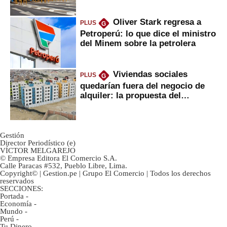
Oliver Stark regresa a
PLUS
G
Petroperú: lo que dice el ministro
del Minem sobre la petrolera
Viviendas sociales
PLUS
G
quedarían fuera del negocio de
alquiler: la propuesta del
gobierno
Gestión
Director Periodístico (e)
VÍCTOR MELGAREJO
© Empresa Editora El Comercio S.A.
Calle Paracas #532, Pueblo Libre, Lima.
Copyright© | Gestion.pe | Grupo El Comercio | Todos los derechos
reservados
SECCIONES:
Portada
-
Economía
-
Mundo
-
Perú
-
Tu Dinero
-