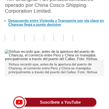
operado por China Cosco Shipping
Tu Dinero
Corporation Limited.
Finanzas Personales
Desacuerdo entre Vivienda y Transporte por vía clave en
Chancay llega a punto decisivo
Inmobiliarias
Plus G
Opinión
Editorial
Xinhua recordó que, antes de la apertura del puerto de
Pregunta de hoy
Chancay, el comercio entre Perú y China se manejaba
principalmente a través del puerto del Callao. Foto: Xinhua.
Blogs
Tendencias
Únete a nuestro canal
Lujo
Suscríbete a YouTube
Viajes