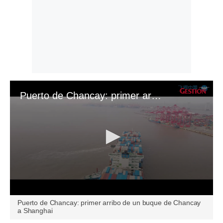
Puerto de Chancay: primer arribo de un buque de Chancay a Shanghai
0
Puerto de Chancay: primer arribo de un buque de Chancay
seconds
a Shanghai
of
24