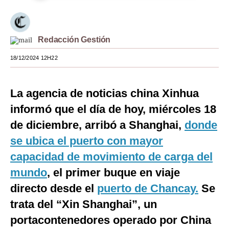
Moda
Estilos
Redacción Gestión
Mundo
18/12/2024 12H22
EEUU
La agencia de noticias china Xinhua
México
informó que el día de hoy, miércoles 18
España
de diciembre, arribó a Shanghai,
donde
Internacional
se ubica el puerto con mayor
capacidad de movimiento de carga del
Tecnología
mundo
, el primer buque en viaje
Club del Suscriptor
directo desde el
puerto de Chancay.
Se
Mix
trata del “Xin Shanghai”, un
portacontenedores operado por China
G de Gestión