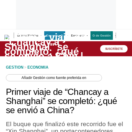
Últimas Noticias
Empresas G
Empresas
G de Gestión
Finanzas
Lo último
Peru Quiosco
SUSCRÍBETE
Portada
GESTION
>
ECONOMIA
Empresas
Añadir
Gestión
como fuente preferida en
Management & Empleo
Primer viaje de “Chancay a
Economía
Shanghai” se completó: ¿qué
se envió a China?
Mercados
Perú
El buque que finalizó este recorrido fue el
“Xin Shanghai”, un portacontenedores
Política