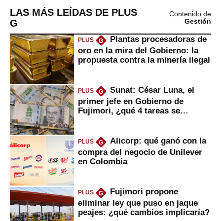
LAS MÁS LEÍDAS DE PLUS
Contenido de
G
Gestión
Plantas procesadoras de
PLUS
G
oro en la mira del Gobierno: la
propuesta contra la minería ilegal
Sunat: César Luna, el
PLUS
G
primer jefe en Gobierno de
Fujimori, ¿qué 4 tareas se
marcan urgentes?
Alicorp: qué ganó con la
PLUS
G
compra del negocio de Unilever
en Colombia
Fujimori propone
PLUS
G
eliminar ley que puso en jaque
peajes: ¿qué cambios implicaría?