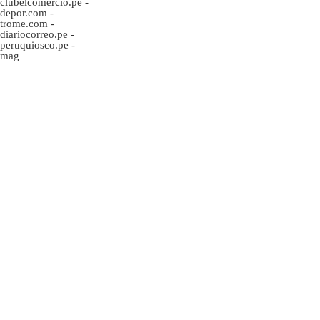
clubelcomercio.pe
-
depor.com
-
trome.com
-
diariocorreo.pe
-
peruquiosco.pe
-
mag