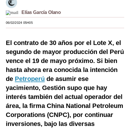
Moda
Elías García Olano
Estilos
06/02/2024 05H05
Mundo
El contrato de 30 años por el Lote X, el
EEUU
segundo de mayor producción del Perú
México
vence el 19 de mayo próximo. Si bien
España
hasta ahora era conocida la intención
de
Petroperú
de asumir ese
Internacional
yacimiento, Gestión supo que hay
Tecnología
interés también del actual operador del
Club del Suscriptor
área, la firma China National Petroleum
Mix
Corporations (CNPC), por continuar
inversiones, bajo las diversas
G de Gestión