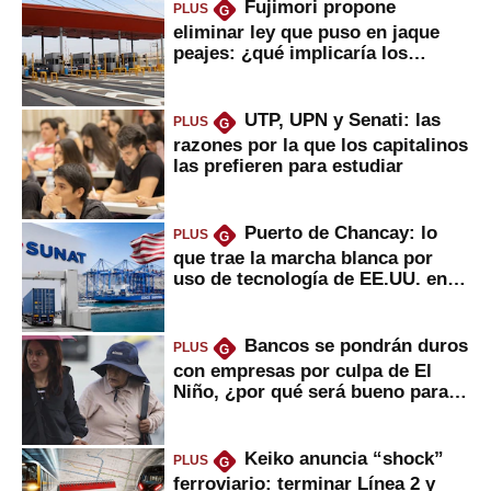
Fujimori propone
PLUS
G
eliminar ley que puso en jaque
peajes: ¿qué implicaría los
usuarios?
UTP, UPN y Senati: las
PLUS
G
razones por la que los capitalinos
las prefieren para estudiar
Puerto de Chancay: lo
PLUS
G
que trae la marcha blanca por
uso de tecnología de EE.UU. en
mercancías
Bancos se pondrán duros
PLUS
G
con empresas por culpa de El
Niño, ¿por qué será bueno para
ahorristas?
Keiko anuncia “shock”
PLUS
G
ferroviario: terminar Línea 2 y