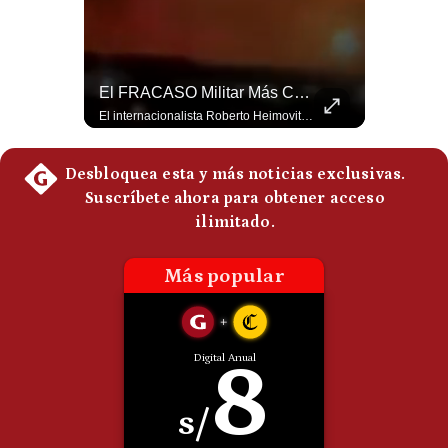
Politica
De
Cookies
Preguntas
NOTICIAS DE ÚLTIMA HORA: EE.UU. Se Queda Sin Misiles En Medio Oriente
El FRACASO Militar Más Caro De Medio Oriente | #radar24
Frecuentes
NOTICIAS DE ÚLTIMA HORA: 1️⃣ EE.UU.: Habría gastado casi el 80% de sus misiles más avanzados (THAAD), un factor clave en las decisiones de Donald Trump frente a Irán. 2️⃣ Argentina y Brasil: Tensión diplomática escala; Brasil solicita el regreso del embajador argentino tras fuertes declaraciones de Javier Milei. 3️⃣ México: Asesinan al influencer César Gastélum a balazos durante una transmisión en vivo en Culiacán, Sinaloa. 4️⃣ Alemania: Ataque con dron explosivo obliga a suspender el aeropuerto de Leipzig, punto logístico clave de la OTAN para enviar material a Ucrania. ¿Qué noticia te parece la más impactante del día? ¡Te leo en los comentarios! 👇 #EEUU #JavierMilei #CesarGastelum #Alemania #Noticias #UltimaHora #NoticiasDelDia 🚀 ¿Quieres entender el mundo sin ruido? Únete a nuestra comunidad y forma parte del cambio. #GestiónNewsroomLive #NoticiasGlobales #AnálisisGeopolítico #EconomíaMundial #IA #Geopolítica #LatinosEnUSA #NoticiasEnEspañol 👉 Suscríbete y activa la campana para no perderte nuestro análisis diario. 🌎 Síguenos en nuestras redes sociales: 📌 Web oficial: https://gestion.pe/mundo/ 📌 LinkedIn: http://bit.ly/3HYIET0 📌 X (Twitter): http://bit.ly/4noZtX9 📌 TikTok: http://bit.ly/4evB6TO
El internacionalista Roberto Heimovits señaló que Arabia Saudita posee armamento avanzado comprado por decenas de miles de millones de dólares. Sin embargo, recuerda que combatió durante siete años contra los hutíes sin conseguir derrotarlos, pese a la enorme diferencia de poder militar. #ArabiaSaudita #Hutíes #RobertoHeimovits #Geopolítica #Guerra #NoticiasInternacionales #Shorts 👉 Suscríbete y activa la campana para no perderte nuestro análisis diario. 🌎 Síguenos en nuestras redes sociales: 📌 Web oficial: https://gestion.pe/mundo/ 📌 LinkedIn: http://bit.ly/3HYIET0 📌 X (Twitter): http://bit.ly/4noZtX9 📌 TikTok: http://bit.ly/4evB6TO