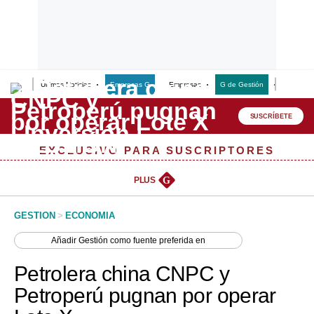
Últimas Noticias
Empresas G
Empresas
G de Gestión
Finanzas
Lo último
Peru Quiosco
SUSCRÍBETE
Portada
EXCLUSIVO PARA SUSCRIPTORES
Empresas
PLUS
G
Management & Empleo
GESTION
>
ECONOMIA
Economía
Añadir
Gestión
como fuente preferida en
Mercados
Petrolera china CNPC y
Perú
Petroperú pugnan por operar
Política