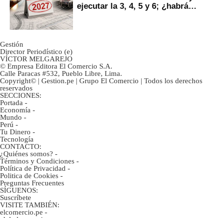
ejecutar la 3, 4, 5 y 6; ¿habrá
avances?
Gestión
Director Periodístico (e)
VÍCTOR MELGAREJO
© Empresa Editora El Comercio S.A.
Calle Paracas #532, Pueblo Libre, Lima.
Copyright© | Gestion.pe | Grupo El Comercio | Todos los derechos
reservados
SECCIONES:
Portada
-
Economía
-
Mundo
-
Perú
-
Tu Dinero
-
Tecnología
CONTACTO:
¿Quiénes somos?
-
Términos y Condiciones
-
Política de Privacidad
-
Politica de Cookies
-
Preguntas Frecuentes
SÍGUENOS:
Suscríbete
VISITE TAMBIÉN:
elcomercio.pe
-