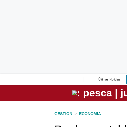
Lo último
Peru Quiosco
Portada
Empresas
Management & Empleo
Economía
Últimas Noticias
Mercados
Perú
Política
GESTION
>
ECONOMIA
Tu Dinero