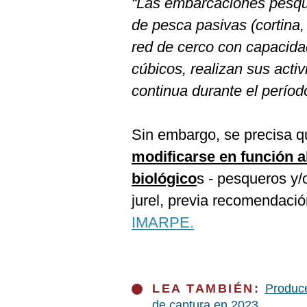
“Las embarcaciones pesque
De
Cookies
de pesca pasivas (cortina, p
Preguntas
red de cerco con capacid
Frecuentes
cúbicos, realizan sus acti
continua durante el períod
Sin embargo, se precisa q
modificarse en función a
biológico
s - pesqueros y/
jurel, previa recomendaci
IMARPE.
LEA TAMBIÉN:
Produce
de captura en 2023