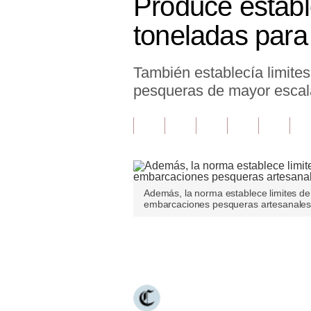
Produce establ
Finanzas Personales
toneladas para
Inmobiliarias
También establecía limite
Plus G
pesqueras de mayor escal
Opinión
Editorial
Pregunta de hoy
Blogs
Además, la norma establece limites de 
embarcaciones pesqueras artesanales.
Tendencias
Lujo
Únete a nuestro canal
Viajes
Moda