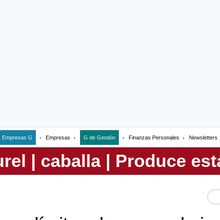
Empresas G
Empresas
G de Gestión
Finanzas Personales
Newsletters