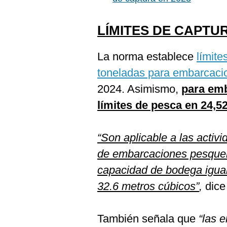
LÍMITES DE CAPTU
La norma establece
límite
toneladas para embarcaci
2024. Asimismo,
para emb
límites de pesca en 24,5
“Son aplicable a las activ
de embarcaciones pesquer
capacidad de bodega igual
32.6 metros cúbicos”
,
dice 
También señala que
“las 