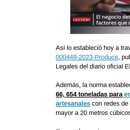
Podcast
Gestión TV
Videos
Fotogalerías
Así lo estableció hoy a tr
000449-2023-Produce
, pu
gestion.pe
Legales del diario oficial 
¿quiénes
Somos?
Además, la norma establ
Términos
66, 654 toneladas para
em
Y
Condiciones
artesanales
con redes de 
Política
mayor a 20 metros cúbicos
De
Privacidad
Politica