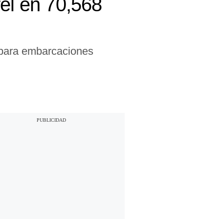
rel en 70,568
s para embarcaciones