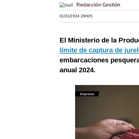
Redacción Gestión
Estilos
01/01/2024 20H05
Mundo
EEUU
El Ministerio de la Produ
México
límite de captura de jure
España
embarcaciones pesqueras
Internacional
anual 2024.
Tecnología
Club del Suscriptor
Mix
G de Gestión
Notas Contratadas