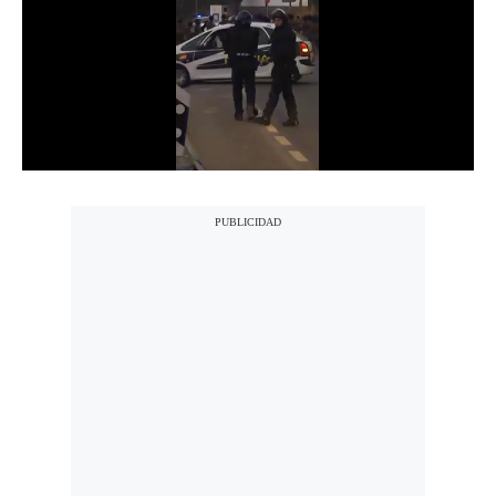
Notas Contratadas
Podcast
Gestión TV
Videos
Fotogalerías
gestion.pe
¿quiénes
Somos?
Términos
Y
Condiciones
Política
De
Privacidad