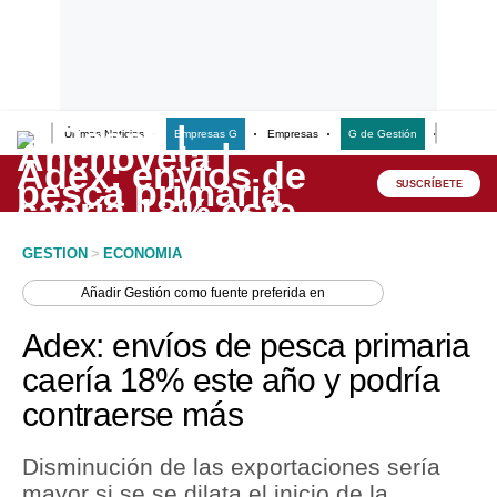
Últimas Noticias
Empresas G
Empresas
G de Gestión
Finanzas
Lo último
Peru Quiosco
SUSCRÍBETE
Portada
GESTION
>
ECONOMIA
Empresas
Añadir
Gestión
como fuente preferida en
Management & Empleo
Adex: envíos de pesca primaria
Economía
caería 18% este año y podría
contraerse más
Mercados
Perú
Disminución de las exportaciones sería
mayor si se se dilata el inicio de la
Política