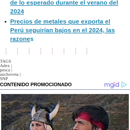
de lo esperado durante el verano del
2024
Precios de metales que exporta el
Perú seguirían bajos en el 2024, las
razone
s
TAGS
Adex
|
pesca
|
anchoveta
|
SNP