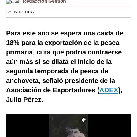
Redacción Gestión
Moda
12/10/2023 17H47
Estilos
Para este año se espera una caída de
Mundo
18% para la exportación de la pesca
EEUU
primaria, cifra que podría contraerse
México
aún más si se dilata el inicio de la
segunda temporada de pesca de
España
anchoveta, señaló presidente de la
Internacional
Asociación de Exportadores (
ADEX
),
Tecnología
Julio Pérez.
Club del Suscriptor
Mix
G de Gestión