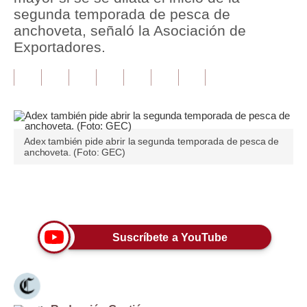
segunda temporada de pesca de
Tu Dinero
anchoveta, señaló la Asociación de
Exportadores.
Finanzas Personales
Inmobiliarias
Plus G
Opinión
Adex también pide abrir la segunda temporada de pesca de
anchoveta. (Foto: GEC)
Editorial
Pregunta de hoy
Únete a nuestro canal
Blogs
Suscríbete a YouTube
Tendencias
Lujo
Viajes