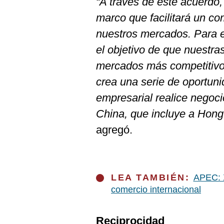
“A través de este acuerdo
marco que facilitará un co
nuestros mercados. Para e
el objetivo de que nuestr
mercados más competitivo
crea una serie de oportun
empresarial realice negoci
China, que incluye a Hon
agregó.
LEA TAMBIÉN:
APEC: X
comercio internacional
Reciprocidad