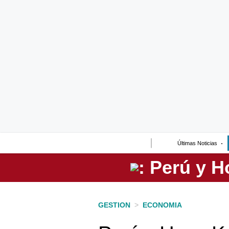
Lo último
Peru Quiosco
Portada
Empresas
Management & Empleo
Economía
Últimas Noticias
Mercados
Perú
Política
GESTION
>
ECONOMIA
Tu Dinero