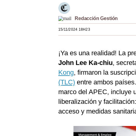
Estilos
Mundo
Redacción Gestión
15/11/2024 18H23
EEUU
México
¡Ya es una realidad! La pr
España
John Lee Ka-chiu
, secret
Internacional
Kong
, firmaron la suscripc
Tecnología
(TLC)
entre ambos países. 
marco del APEC, incluye 
Club del Suscriptor
liberalización y facilitació
Mix
acceso y medidas sanitarias
G de Gestión
Notas Contratadas