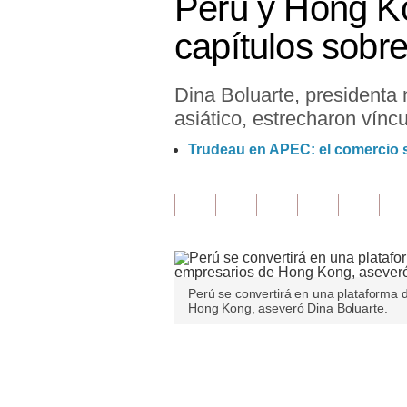
Perú y Hong Ko
Finanzas Personales
capítulos sobr
Inmobiliarias
Dina Boluarte, presidenta 
Plus G
asiático, estrecharon vínc
Opinión
Trudeau en APEC: el comercio so
Editorial
Pregunta de hoy
Blogs
Tendencias
Perú se convertirá en una plataforma 
Hong Kong, aseveró Dina Boluarte.
Lujo
Viajes
Únete a nuestro canal
Moda