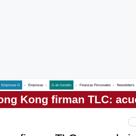
Empresas G
Empresas
G de Gestión
Finanzas Personales
Newsletters