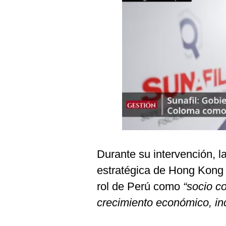
Podcast
Gestión TV
Videos
Fotogalerías
gestion.pe
¿quiénes
Somos?
Durante su intervención, l
Términos
Y
estratégica de Hong Kon
Condiciones
rol de Perú como
“socio c
Política
De
crecimiento económico, inc
Privacidad
Politica